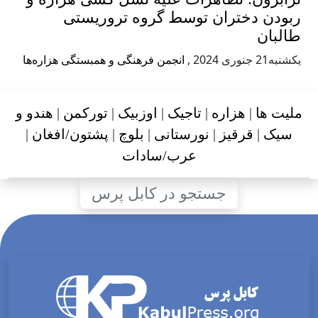
تران توسط گروه تروریستی
,
انجمن فرهنگی و همبستگی هزاره‌ها
زاره
|
تاجیک
|
اوزبیک
|
تورکمن
|
هندو و
قیز
|
نورستانی
|
بلوچ
|
پشتون/افغان
|
عرب/سادات
جستجو در کابل پرس