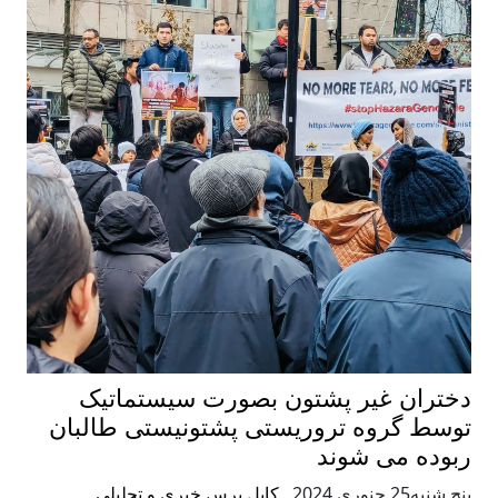
یر پشتون بصورت سیستماتیک
ه تروریستی پشتونیستی طالبان
 شوند
,
کابل پرس خبری و تحلیلی