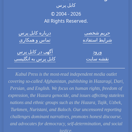
کابل پرس
© 2004 - 2026
All Rights Reserved.
 شخصی
درباره کابل پرس
 استفاده
تماس و همکاری
رود
آگهی در کابل پرس
ه سایت
کابل پرس به انگلیسی
Kabul Press is the most-read independent med
covering so-called Afghanistan, publishing in Haz
Persian, and English. We focus on human rights,
expression, the Hazara genocide, and issues affect
nations and ethnic groups such as the Hazara, Ta
Turkmen, Nuristani, and Baloch. Our uncensore
challenges dominant narratives, promotes honest
and advocates for democracy, self-determination,
justice.