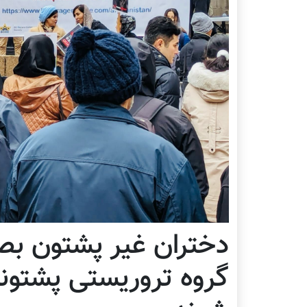
دختران غیر پشتون ب
گروه تروریستی پشتونی