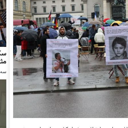
سکو
مث
سه شنبه