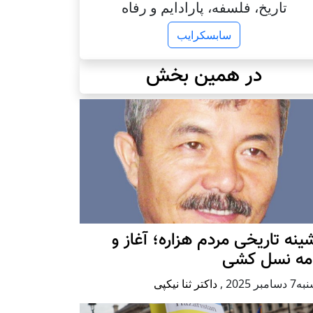
تاریخ، فلسفه، پارادایم و رفاه
سابسکرایب
در همین بخش
ينه تاريخی مردم هزاره؛ آغاز و
امه نسل کشی
امبر 2025
,
داکتر ثنا نیکپی