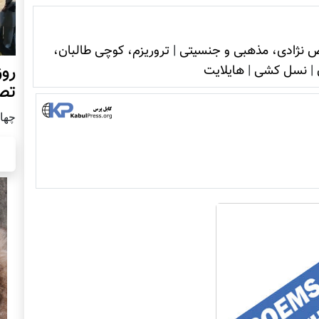
 نژادی، مذهبی و جنسیتی
|
تروريزم، کوچی طالبان،
روز
|
نسل کشی
|
هایلایت
تص
چهار شن