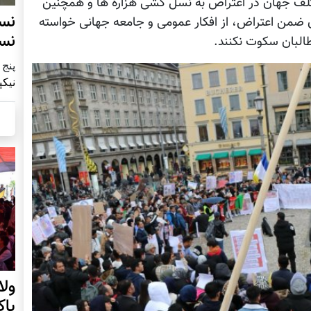
تلف جهان در اعتراض به نسل کشی هزاره ها و همچنین
نس
 ضمن اعتراض، از افکار عمومی و جامعه جهانی خواسته
نس
طالبان سکوت نکنند.
پنج شنبه9
نیکپ
ول
پا