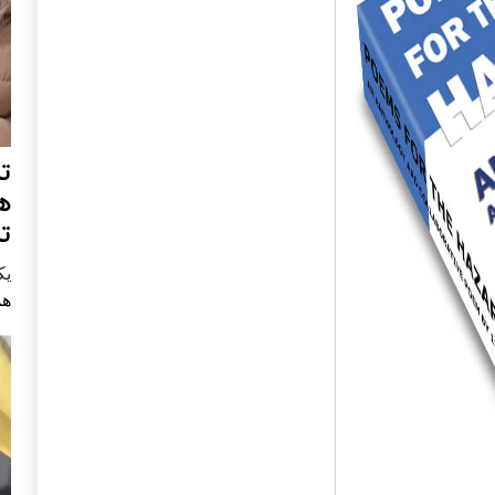
ت
ه
ت
يكشنب
هم