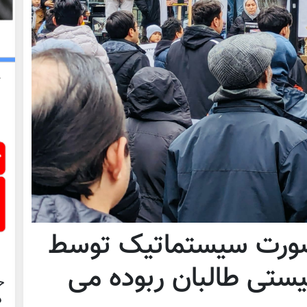
صورت سیستماتیک توسط
ستی طالبان ربوده می
ح
د