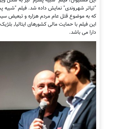
این فستیوال، فیلم "شبیه پسرم" نیز به شکل ویژ
"تیاتر شهروندی" نمایش داده شد. فیلم "شبیه پ
که به موضوع قتل عام مردم هزاره و تبعیض سیست
این فیلم با
دارا می باشد.