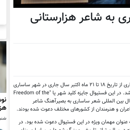
ی به شاعر هزارستانی
دوازدهمین دوره فستیوال بین المللی شعر ساساری از تاریخ ۱۸ تا ۲۱ ماه اکتبر سال جاری در شهر ساساری
ایالت خودمختار ساردینیا در جنوب ایتالیا برگزار شد. در این فستیوال جایزه کلید شهر یا "Freedom of the
نوش
یوال بین المللی شعر ساساری به بصیرآهنگ شاعر
هزا
شاعران و هنرمندان از کشورهای مختلف دعوت شده بودند.
شنبه2 مارچ 
ه عنوان مهمان ویژه در این فستیوال دعوت شده بود. در