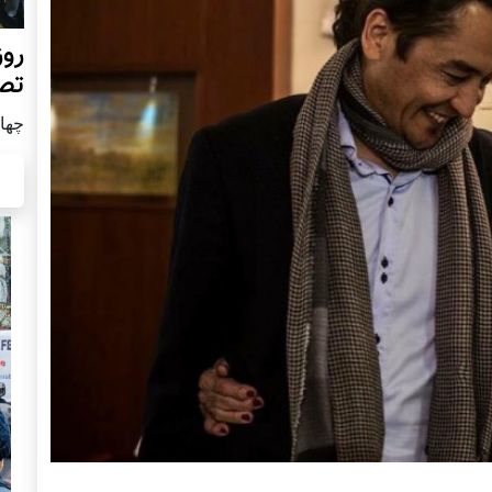
روز
تص
چهار شن