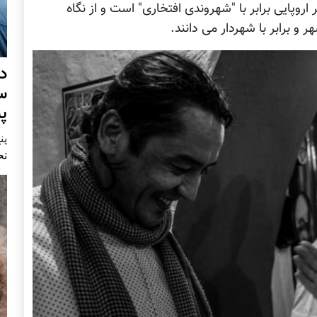
روپایی برابر با "شهروندی افتخاری" است و از نگاه
و برابر با شهردار می دانند.
د
س
پ
پنج 
تح