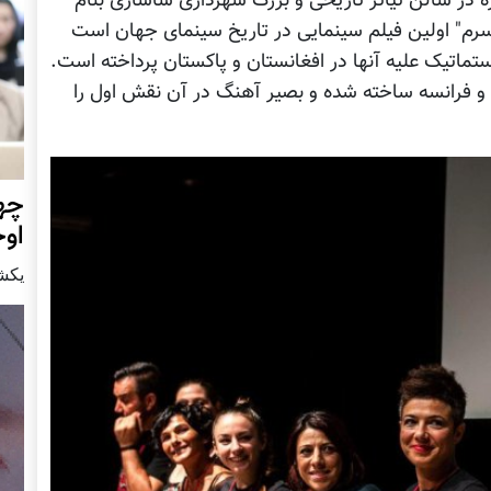
ه در سالن تیاتر تاریخی و بزرگ شهرداری ساساری بنام
سرم" اولین فیلم سینمایی در تاریخ سینمای جهان است
ماتیک علیه آنها در افغانستان و پاکستان پرداخته است.
 حمایت مالی کشورهای ایتالیا٬ بلژیک و فرانسه ساخته شده و بصیر آهنگ در آن نقش اول را
چهر
او
يكشنبه15 ا