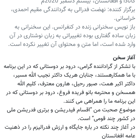
کانادا و افغانستان، بیستم دسمبر 2020م
برگزار کننده: نهضت فدرالی به گردانندگی مقیم احمدی،
خراسانی.
باز نویس سخنرانی زنده در کنفرانس. این سخنرانی به
زبان ساده گفتاری بوده تغییراتی به زبان نوشتاری در آن
وارد شده است، اما متن و محتوای آن تغییر نکرده است.
آغاز سخن
با تشکر از گراداننده گرامی، درود بر دوستانی که در این برنامه
با ما همکارهستند، جنابان هریک داکتر نجیب الله مسیر،
داکتر اکبر همت، صبور رحیل، هارون معترف، کلیم الله
همسخن و محترمه بانو فریده فروغ، درود بر دوستانی که در
این برنامه ما را همراهی می کنند.
موضوع صحبت من “اقسام فیدریشن و برتری فدریشن ملی
در کشور چند قومی” است.
در آغاز چند نکته در باره جایگاه و ارزش فدرالیزم را در ذهنیت
عامه افغانستان