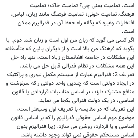
است. تمامیت یعنی چی؟ تمامیت خاک؛ تمامیت
فرهنگ،تمامیت خونی؛ تمامیت فرهنگ مانند زبان، لباس،
افتخارات وغیره که یگانه راه حفظ آن در فدرالیزم ممکن
است.
اگر کسی می گوید که زبان من اول است و زبان شما دوم، یا
بگوید که فرهنگ من بالا است و از دیگران پائین که متأسفانه
این مشکلات در جامعه افغانستان زیاد است، تنها راه حل
این همه مشکلات در نظام فدرالی قابل حل می باشد.
تعریف 2: فدرالیزم عبارت از سیستم مکمل تیوری و پراکتیک
در ایجاد دولتی است که چندین واحد دولتی راکه سرنوشت و
منافع مشترک دارند، بر اساس مناسبات قراردادی یا قانون
اساسی، در یک دولت فدرالی یکجا می نماید.
این تعریف که در مقایسه با تعریف اول وسیعتر است،
موضوع مهم اساس حقوقی فدرالیزم را که بر اساس قانون
اساسی و یا قردارد، روشن می سازد. زیرا فدرالیزم بدون
اساس مستحکم حقوقی نمی تواند وجود داشته باشد.