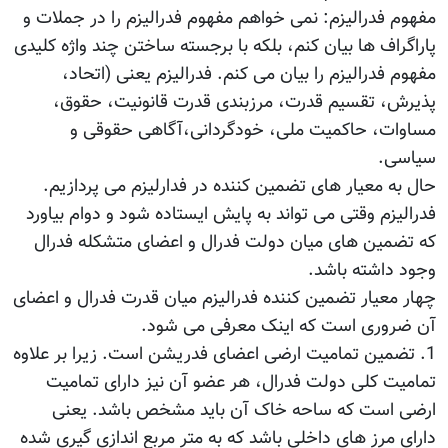
مفهوم فدرالیزم: نمی خواهم مفهوم فدرالیزم را در جملات و
پاراگراف ها بیان کنم، بلکه با برجسته ساختن چند واژه کلیدی
مفهوم فدرالیزم را بیان می کنم. فدرالیزم یعنی (اتحاد،
پذیرش، تقسیم قدرت، مرزبندی قدرت قانونیت، حقوق،
مساوات، حاکمیت ملی، خودگردانی،آگاهی حقوقی و
سیاسی.
حال به معیار های تضمین کننده در فدارلیزم می پردازیم.
فدرالیزم وقتی می تواند به پایش ایستاده شود و دوام بیاورد
که تضمین های میان دولت فدرال و اعضای متشکله فدرال
وجود داشته باشد.
چهار معیار تضمین کننده فدرالیزم میان قدرت فدرال و اعضای
آن ضروری است که اینک معرفی می شود.
1. تضمین تمامیت ارضی اعضای فدریشن است. زیرا بر علاوه
تمامیت کلی دولت فدرال، هر عضو آن نیز دارای تمامیت
ارضی است که ساحه خاک آن باید مشخص باشد. یعنی
دارای مرز های داخلی باشد که به متر مربع اندازی گیری شده