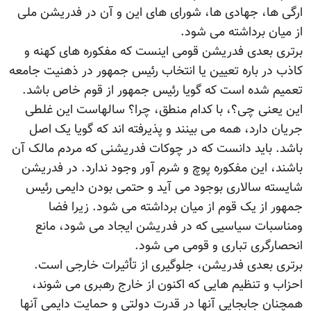
ارگی ها، جهادی ها، شورای های این و آن در فدریشن ملی
از میان برداشته می شود.
برتری بعدی فدریشن قومی اینست که مفکوره های کهنه و
کاذب در باره تعیین یا انتخاب رئیس جمهور در ذهنیت جامعه
تعمیم شده است که گویا رئیس جمهور از قوم خاص باشد.
این یعنی چی؟، با کدام منطق، چرا؟ سالهاست این غلطی
جریان دارد، همه می بینند و پذیرفته اند که گویا یک اصل
باشد. باید دانست که در چوکات فدریشنی که مردم مالک آن
باشند، این مفکوره پوچ و شرم آور وجود ندارد. در فدریشن
شایسته سالاری بوجود می آید و حتمی بودن دایمی رئیس
جمهور از یک قوم از میان برداشته می شود. زیرا فضا
ومناسبات سیاسیی که در فدریشن ایجاد می شود، مانع
انحصارگری تباری و قومی می شود.
برتری بعدی فدریشن، جلوگیری از تأثیرات خارجی است.
احزاب و تنظیم هایی که اکنون از خارج رهبری می شوند،
همچنان جابجایی آنها در قدرت دولتی و حمایت دایمی آنها