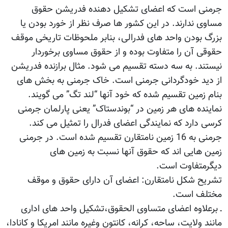
جرمنی است که اعضای تشکیل دهنده فدریشن حقوق
مساوی ندارند. در این کشور ها صرف نظر از خورد بودن یا
بزرگ بودن واحد های فدرالی، بنابر ملحوظات تاریخی موقف
حقوقی آن را متفاوت بوده و از حقوق مساوی برخوردار
نیستند. به سه دسته تقسیم می شود. مثال برازنده فدریشن
از دید خودگردانی جرمنی است. خاک جرمنی به بخش های
بنام زمین تقسیم شده که خود آنها “لند تگ” می گویند.
نماینده های هر زمین در “بوندستاک” یعنی پارلمان جرمنی
کرسی دارد که نمایندگی اعضای فدرال را تمثیل می کند.
جرمنی به 16 زمین نامتقارن تقسیم شده است. در جرمنی
زمین هایی اند که حقوق آنها نسبت به زمین های
دیگرمتفاوت است.
تشریح شکل نامتقارن: اعضای آن دارای حقوق و موقف
مختلف است.
ـ برعلاوه اعضای متساوی الحقوق،تشکیل واحد های اداری
مانند ولایت، ساحه، کرانه، کانتون وغیره مانند امریکا و کانادا،