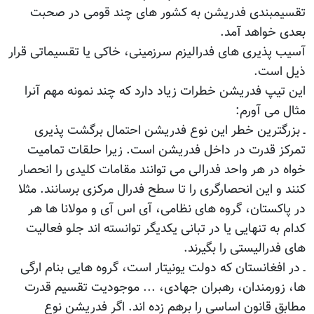
تقسیمبندی فدریشن به کشور های چند قومی در صحبت
بعدی خواهد آمد.
آسیب پذیری های فدرالیزم سرزمینی، خاکی یا تقسیماتی قرار
ذیل است.
این تیپ فدریشن خطرات زیاد دارد که چند نمونه مهم آنرا
مثال می آورم:
ـ بزرگترین خطر این نوع فدریشن احتمال برگشت پذیری
تمرکز قدرت در داخل فدریشن است. زیرا حلقات تمامیت
خواه در هر واحد فدرالی می توانند مقامات کلیدی را انحصار
کنند و این انحصارگری را تا سطح فدرال مرکزی برسانند. مثلا
در پاکستان، گروه های نظامی، آی اس آی و مولانا ها هر
کدام به تنهایی یا در تبانی یکدیگر توانسته اند جلو فعالیت
های فدرالیستی را بگیرند.
ـ در افغانستان که دولت یونیتار است، گروه هایی بنام ارگی
ها، زورمندان، رهبران جهادی، ... موجودیت تقسیم قدرت
مطابق قانون اساسی را برهم زده اند. اگر فدریشن نوع