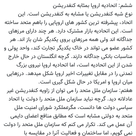
ششم: اتحادیه اروپا بمثابه کنفدریشن
نوع شبه کنفدریشن یا مشابه به کنفدریشن است. این
اتحاد، پیشرفته ترین کشور های اروپایی را باهم متحد ساخته
است. این اتحادیه بازار مشترک دارد. هر چند دارای مرزهای
جداگانه اند ولی همه مرزهای بروی یکدیگر شان باز اند. هر
کشور عضو می تواند در خاک یکدیگر تجارت کند، واحد پولی و
مناسبات بانکی جداگانه دارند. گرچه انگلستان در حال خارج
شدن از این اتحادیه است، اما اتحادیه اروپا نیروی بزرگ
تمدنی را در مقابل تغییرات اخیر اروپا شکل میدهد. درزهایی
میان اروپا و امریکا در حال شکل گیری است.
هفتم: سازمان ملل متحد را می توان از زاویه کنفدریشن غیر
عادلانه دید. گرچه نباید سازمان ملل متحد را دولت یا اتحاد
سیاسی دولت ها دانست، مگرعملکرد شورای امنیت ملل
متحد به دولتی مشابه است که مطابق منافع اعضای دایمی
آن عمل می کند. تکرار می کنم که سازمان ملل متحد را دولت
نمی گویم، اما ساختمان و فعالیت آنرا در مقایسه با