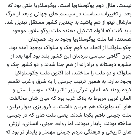
نیست. مثال دوم یوگوسلاویا است. یوگوسلاویا ملتی بود که
بعد از تغییرات سیاست در سیستم های جهانی و بعد از مرگ
مارشال تیتو از هم پاشید به چندین کشور مستقل تبدیل شد.
باید گفت که اقوام تشکیل دهنده ملت یوگوسلاویا موجود
هستند، اما ملت یوگوسلاویا وجود ندارد. همچنان
چکوسلواکیا از اتحاد دو قوم چک و سلواک بوجود آمده بود.
چون آگاهی سیاسی مردمان این کشور بلند بود آنها بعد از
مشوره دوستانه و برادرانه از هم جدا شدند و دو کشور چک و
سلواک و دو ملت را ساختند، اما اکنون ملت چکوسلواکیا
وجود ندارد. به همین ترتیب جرمنی را به شرق و غرب تقسم
کرده بودند که المان شرقی زیر تاثیر بلاک سوسیالیستی و
المان غربی مربوط به بلاک غرب بود که میان شان مخالفت
های آیدیولوژیک هم جریان داشت. با فروریزی دیوار برلین،
ملت جرمنی باهم یکجا شدند. یعنی ملت های که در جرمنی
ساخته بودند، پایدار نبودند. اما روابط خونی، انسانی، ارزش
های تاریخی و فرهنگی مردم جرمنی مهمتر و پایدار تر بود که