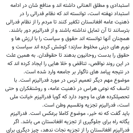
استبدادی و مطلق العنانی داشته اند و منافع شان در ادامه
استبداد نهفته است، توانسته اند که نظام فدرالی را در
ذهنیت عامه افغانستان تکفیر کنند تا مردم را از نظام فدرالی
بترسانند تا آن تمایل نداشته باشند و از فدرالیزم دور باشند.
همچنان آنها توانسته اند حقوق و سیاست را با ارزش ها و
نورم های دینی مخلوط سازند؛ کوشش کرده اند سیاست و
حقوق را بدست روحانیون بدهند تا حقوقدان. به همین علت
در این روند نواقص، تناقض و خلا هایی را ایجاد کرده اند که
در نتیجه پیامد های ناگوار بر جامعه وارد شده است.
موضوع مهم دیگر تعمیم ترس در مورد فدرالیزم است. با
تاسف که نوعی هراس در ذهنیت عامه، و روشنفکران و حتی
تحصیلکرده های ما وجود دارد که گویا فدرالیزم خیانت ملی
است، فدرالیزم تجزیه وتقسیم وطن است.
باید گفت که نه خیر، موضوع کاملا برعکس است. فدرالیزم
یگانه راه برای جلوگیری از تجزیه افغانستان می باشد. اگر
فدرالیزم افغانستان را از تجزیه نجات ندهد، چیز دیگری برای