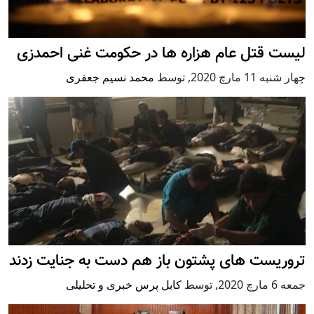
لیست قتل عام هزاره ها در حکومت غنی احمدزی
چهار شنبه 11 مارچ 2020
,
توسط
محمد نسيم جعفری
تروریست های پشتون باز هم دست به جنایت زدند
جمعه 6 مارچ 2020
,
توسط
کابل پرس خبری و تحلیلی