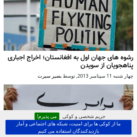
رشوه های جهان اول به افغانستان؛ اخراج اجباری
پناهجویان از سویدن
چهار شنبه 11 سپتامبر 2013
,
توسط
بصیر سیرت
حریم شخصی و کوکی
می پذیرم!
ما از کوکی ها برای امنیت، شبکه های اجتماعی و آمار
بازدیدکنندگان استفاده می کنیم