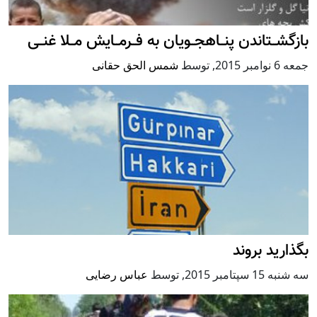
بازگشــتاندن پنــاهجــویان به فــرمــایش مــلا غنــی
جمعه 6 نوامبر 2015
,
توسط
شمس الحق حقانی
بگذارید بروند
سه شنبه 15 سپتامبر 2015
,
توسط
عباس رضایی