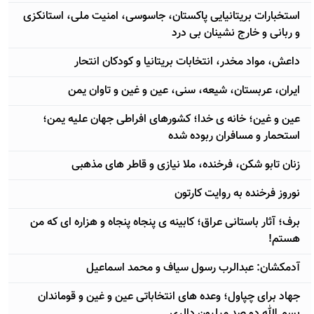
استخبارات بریتانیایی پاکستان، جاسوسی، امنیت ملی، استانکزی
و ربانی و خارج نشینان بی درد
داعش، مواد مخدر، انتخابات بریتانیا و کودکان انتحار
ایران، عربستان، شیعه، سنی، عین و غین و تاوان یمن
عین و غین؛ خانه ی خدا؛ کشورهای افراطی جهان علیه یمن؛
استحمار و مسافران ربوده شده
زنان تابو شکن، فرخنده، ملا نیازی و قاطر های مذهبی
نوروز فرخنده به روایت کارتون
برف؛ آثار باستانی عراق؛ کابینه ی پنجاه پنجاه و هزاره ای که من
هستم!
آدمکشان: عبدالرب رسول سیاف و محمد اسماعیل
جهاد برای چپاول؛ وعده های انتخاباتی عین و غین و قوماندان
بسم الله دو صد میلیون دالری