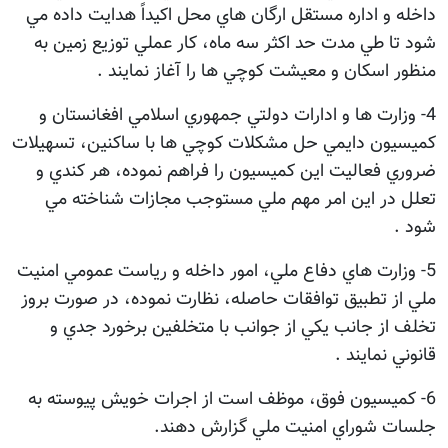
داخله و اداره مستقل ارگان هاي محل اکيداً هدايت داده مي
شود تا طي مدت حد اکثر سه ماه، کار عملي توزيع زمين به
منظور اسکان و معيشت کوچي ها را آغاز نمايند .
4- وزارت ها و ادارات دولتي جمهوري اسلامي افغانستان و
کميسيون دايمي حل مشکلات کوچي ها با ساکنين، تسهيلات
ضروري فعاليت اين کميسيون را فراهم نموده، هر کندي و
تعلل در اين امر مهم ملي مستوجب مجازات شناخته مي
شود .
5- وزارت هاي دفاع ملي، امور داخله و رياست عمومي امنيت
ملي از تطبيق توافقات حاصله، نظارت نموده، در صورت بروز
تخلف از جانب يکي از جوانب با متخلفين برخورد جدي و
قانوني نمايند .
6- کميسيون فوق، موظف است از اجرات خويش پيوسته به
جلسات شوراي امنيت ملي گزارش دهند.