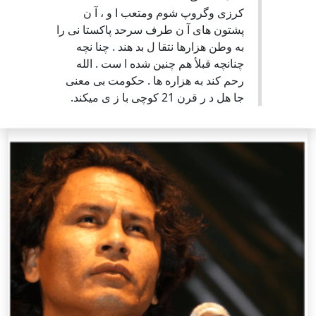
کرزی وگروپ شوم ومتعب ا و ، آ ن
پشتون های آ ن طرف سرحد پاکستا نی را
به وطن هزارها نتقا ل بد هند . چنا نچه
چنانچه قبلأ هم چنین شده ا ست . الله
رحم کند به هزاره ها . حکومت بی معنی
جا هل د ر قرن 21 کوچی با ز ی میکند.