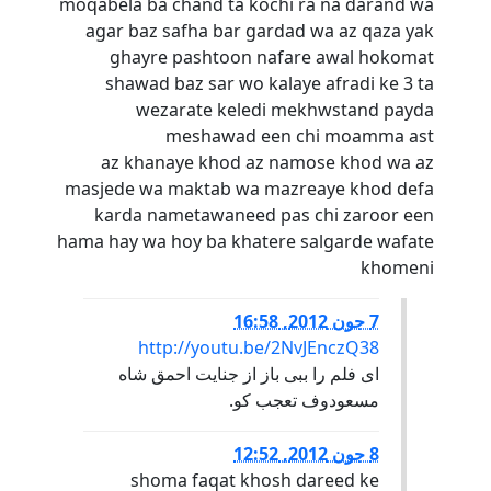
moqabela ba chand ta kochi ra na darand wa
agar baz safha bar gardad wa az qaza yak
ghayre pashtoon nafare awal hokomat
shawad baz sar wo kalaye afradi ke 3 ta
wezarate keledi mekhwstand payda
meshawad een chi moamma ast
az khanaye khod az namose khod wa az
masjede wa maktab wa mazreaye khod defa
karda nametawaneed pas chi zaroor een
hama hay wa hoy ba khatere salgarde wafate
khomeni
7 جون 2012, 16:58
http://youtu.be/2NvJEnczQ38
ای فلم را ببی باز از جنایت احمق شاه
مسعودوف تعجب کو.
8 جون 2012, 12:52
shoma faqat khosh dareed ke