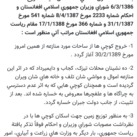
6/3/1386 شوراي وزيران جمهوري اسلامي افغانستان و
احکام شماره 2233 مورخ 8/4/1387 شماره 541 مورخ
31/1/1387 و شماره 366 مورخ 17/1/1388 مقام رياست
جمهوري اسلامي افغانستان مراتب آتي منظور است :
1- خروج کوچي ها از ساحات مورد منازعه از همين امروز
مورخ 30/2/1389 آغاز گردد .
2- ده نشينان محلات تيزک، کجاب و دايميرداد که در اثر اين
منازعه اموال و مواشي شان تلف و خانه هاي شان ويران
گرديده است و همچنان کوچي هايي که به اثر عدم دسترسي
به چراگاه ها و علفچرها معروض به خساره شده اند. بعد از
تثبيت، از جانب دولت جبران خساره گردد.
3- به منظور توزيع زمين جهت اسکان کوچي ها با در
نظرداشت مصوبات شوراي وزيران و احکام فوقاً تذکر يافتة
رياست جمهوري، بار ديگر به وزارت هاي زراعت و آبياري، امور