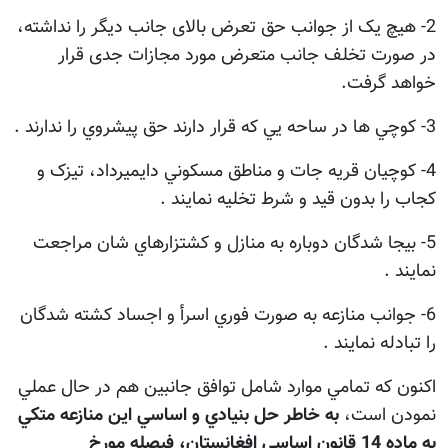
2- هیچ یک از جوانب حق تعرض بالای جانب دیگر را نداشته،
در صورت تخلف جانب متعرض مورد مجازات جدی قرار
خواهد گرفت.
3- کوچي ها در ساحه يي که قرار دارند حق پيشروي را ندارند .
4- کوچيان قريه جات و مناطق مسکوني دايميرداد، تيزک و
کجاب را بدون قيد و شرط تخليه نمايند .
5- بيجا شدگان دوباره به منازل و کشتزارهاي شان مراجعت
نمايند .
6- جوانب منازعه به صورت فوري اسرأ و اجساد کشته شدگان
را تبادله نمايند .
اکنون که تمامي موارد شامل توافق جانبين هم در حال عملي
نمودن است،
به خاطر حل بنيادي و اساسي اين منازعه متکي
به ماده 14 قانون اساسي افغانستان، فيصله مورخ