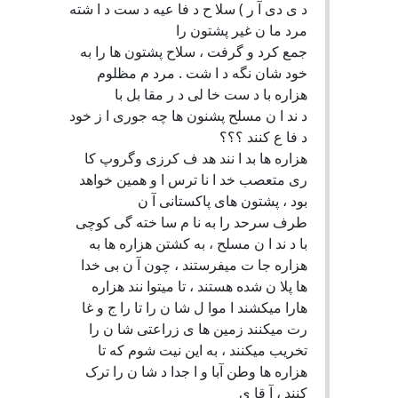
د ی دی آ ر ) سلا ح د فا عیه د ست د ا شته
مرد ما ن غیر پشتون را
جمع کرد و گرفت ، سلاح پشتون ها را به
خود شان نگه د ا شت . مرد م مظلوم
هزاره با د ست خا لی د ر مقا بل با
د ند ا ن مسلح پشنون ها چه جوری ا ز خود
د فا ع کنند ؟؟؟
هزاره ها بد ا نند هد ف کرزی وگروپ کا
ری متعصب خد ا نا ترس ا و همین خواهد
بود ، پشتون های پاکستانی آ ن
طرف سرحد را به نا م سا خته گی کوچی
با د ند ا ن مسلح ، به کشتن هزاره ها به
هزاره جا ت میفرستند ، چون آ ن بی خدا
ها پلا ن شده هستند ، تا میتوا نند هزاره
هارا میکشند ا موا ل شا ن را تا را ج و غا
رت میکنند زمین ها ی زراعتی شا ن را
تخریب میکنند ، به این نیت شوم که تا
هزاره ها وطن آبا و ا جدا د شا ن را ترک
کنند ، آ قا ی