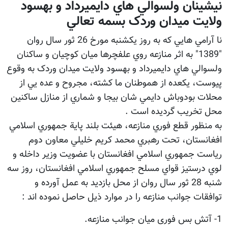
نيشينان ولسوالي هاي دايميرداد و بهسود
ولايت میدان وردک بسمه تعالي
نا آرامي هايي که به روز يکشنبه مورخ 26 ثور سال روان
"1389" به اثر منازعه روي علفچرها ميان کوچيان و ساکنان
ولسوالي هاي دايميرداد و بهسود ولايت ميدان وردک به وقوع
پيوست، يکعده از هموطنان ما کشته، مجروح و عده يي از
محلات بودوباش دايمي شان بيجا و شماري از منازل ساکنين
محل تخريب گرديده است .
به منظور قطع فوري منازعه، هيئت بلند پاية جمهوري اسلامي
افغانستان، تحت رهبري محمد کريم خليلي معاون دوم
رياست جمهوري اسلامي افغانستان با عضويت وزير داخله و
لوي درستيز قواي مسلح جمهوري اسلامي افغانستان، روز سه
شنبه 28 ثور سال روان از محل بازديد به عمل آورده و
توافقات جوانب منازعه را در موارد ذيل حاصل نموده اند :
1- آتش بس فوری میان جوانب منازعه.