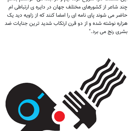
چند شاعر از کشورهای مختلف جهان در دایره ی ارتباطی ام
حاضر می شوند پای نامه ای را امضا کنند که از زاویه دید یک
هزاره نوشته شده و از دو قرن ارتکاب شدید ترین جنایات ضد
بشری رنج می برد."