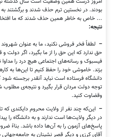
امروز درست همین وضعیت است سال گذشته نیز شما
بودند. در نخستین ترم حذف شدند و برگشتند به خا
... خاص به خاطر همین حذف شدند که ما افتخار کر
نتیجه:
–
لطفاً فخر فروشی نکنید، ما به عنوان شهروند
حق ندارد که این حق را از ما بگیرد، اگر دولت و ق
فیسبوک و رسانه‌های اجتماعی هیچ درد را مداوا نم
بزند. خاموشی خود را حفظ کنیم تا این‌ها به کار
دانشگاه فرستاده است نباید آنقدر برجسته شود که
توجه دولت مردان قرار بگیرد و نتیجه‌ی مطلوب شا
وقضاوت کنید.
–
این‌که چند نفر از ولایت محروم دایکندی که تاه
در دیگر ولایت‌ها است ندارند و به دانشگاه را پید
پاسخ‌های آزمون را به آن‌ها داده باشد. بناءً ضر
آقای کرزی و دیگر قصر نشینان به جامعه‌جهانی بگ