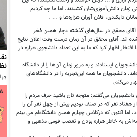
ردم آزاری و ... درس خواندند و زحمت‌کشیدند، که این
 زمان دانش‌آموزی‌شان کشیدند. اما ما چه کردیم
ن دایکندی، فلان‌ آوران هزاره‌ها و ... .
چه آقای محقق در سال‌های گذشته دچار همین فخر
شده اند. آقای محقق در آن زمان درست وقت اعلان نتایج
افتخار اظهار کرد که ما به این تعداد دانشجوی هزاره در
نق
نظ
انشجویان ایستادند و به مرور زمان آن‌ها را از دانشگاه
. دانشجویان ما همه این‌تجربه را در دانشگاه‌های
چهار شنب
هار می‌کنم.
دانشجویان می‌گفتم: متوجه‌ تان باشید حرف مردم را
 هفتاد نفر که در صنف بودیم بیش از چهل نفر آن را
، اما اکنون که درکلاس چهارم همین دانشگاه‌ام می بینم
مه‌اش به خاطر هزاره بودن و تعصب قومی مذهبی و