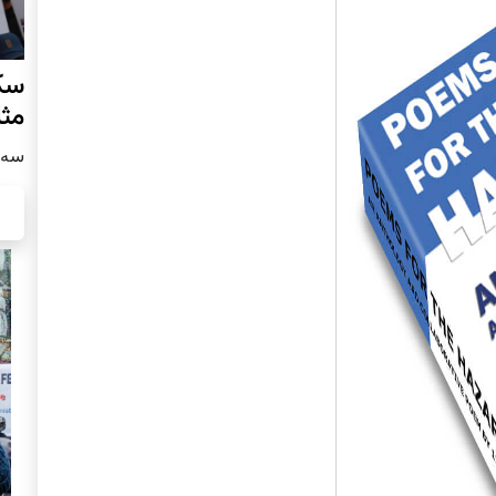
سکو
مث
سه شنبه