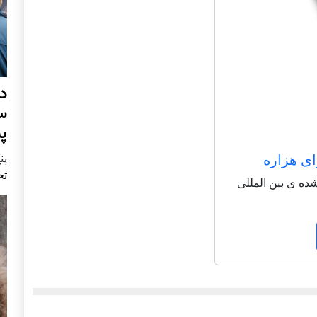
د
س
پ
ای هزاره
پنج 
تح
شاعر شناخته شده ی بین المللی