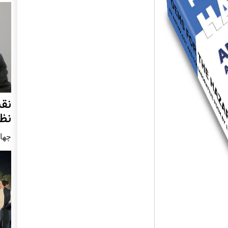
نق
نظ
چهار شنب