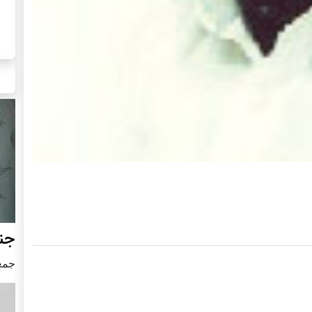
جنگ
جمعه24 جون