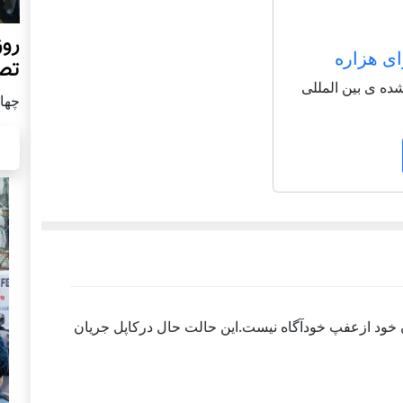
روز
ای هزاره
تص
شاعر شناخته شده ی بین المللی
چهار شن
ود ازعفپ خودآگاه نيست.اين حالت حال دركاپل جريان