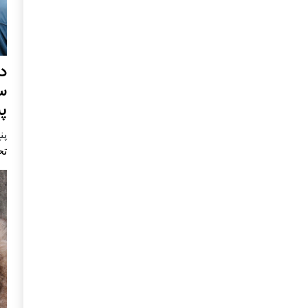
د
س
پ
پنج 
تح