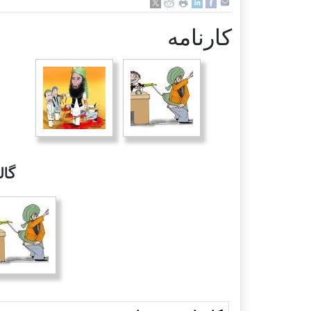
كارنامه
گا