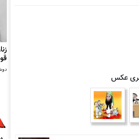
زنا
قوم
دوشنبه24 
لری عکس