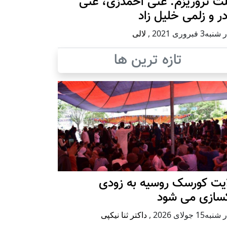
ث تروریزم: غنی احمدزی، غنی
در و زلمی خلیل زاد
ه3 فبروری 2021
,
لالی
تازه ترین ها
ایت کورسک روسیه به زودی
کسازی می شود
ه15 جولای 2026
,
داکتر ثنا نیکپی