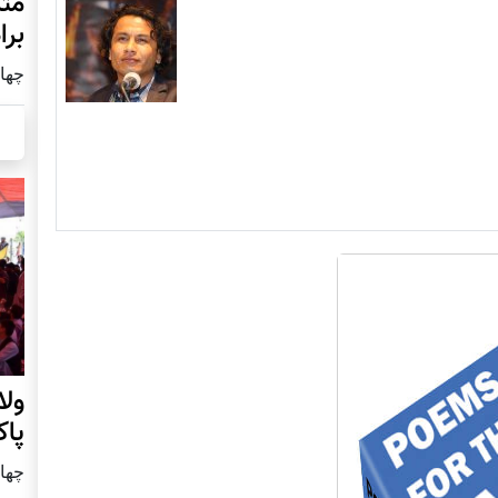
مثل
برا
چهار شنب
ول
پا
چهار شنب