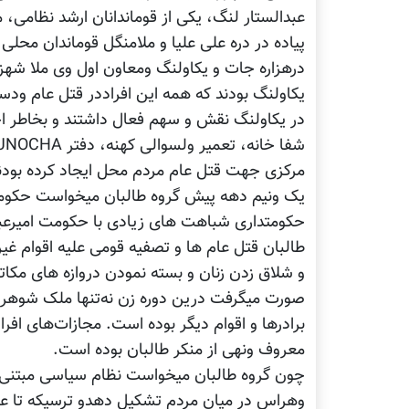
عبدالستار لنگ، یکی از قوماندانان ارشد نظامی، م
پیاده در دره علی علیا و ملامنگل قوماندان محلی
درهزاره جات و یکاولنگ ومعاون اول وی ملا شهزا
یکاولنگ بودند که همه این افراددر قتل عام ود
در یکاولنگ نقش و سهم فعال داشتند و بخاطر اج
مرکزی جهت قتل عام مردم محل ایجاد کرده بودن
یک ونیم دهه پیش گروه طالبان میخواست حکومت
حکومتداری شباهت های زیادی با حکومت امیرعبد
طالبان قتل عام ها و تصفیه قومی علیه اقوام 
و شلاق زدن زنان و بسته نمودن دروازه های مکاتب
صورت میگرفت درین دوره زن نه‌تنها ملک شوهر 
برادرها و اقوام دیگر بوده است. مجازات‌های افر
معروف ونهی از منکر طالبان بوده است.
چون گروه طالبان میخواست نظام سیاسی‌ مبتنی 
وهراس در میان مردم تشکیل دهدو ترسیکه تا عمق