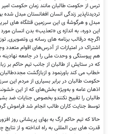
ترس از حکومت طالبان مانند زمان حکومت امیر ع
تردیدناپذیر زندگی انسان افغانستان مبدل‌ شده ب
مبدل و هر‌گوشۀ ی این سرزمین قتلگاه های لبریز
این دوره، به اندازه ی «تعذیب» بدن انسان مورد
اگرچه درقالب برنامه های رسانه ی وتصویری, ت
اشتراک در امتیازات از آدرس‌های اقوام متعدد و
هم پیوستگی و وحدت ملی را در جامعه نهادینه سا
که در ستایش از طالبان از جانب تیم حاکم بر زبان
خطاب می کند باورنمود و ازبازگشت مجددطالبان 
حکومت طالبان در برابر بسیاری از مردم این سر
اذهان عامه و به‌ویژه بخش‌های که از این خشونت‌
طالبان را تقبیح نکنندو بخصوص جنایات ضد بشری
توسط جنایت کاران طالب انجام شد فراموش گرد
حالا که تیم حاکم ارگ به بهای پریشانی روز افزو
قدرت های بین المللی به راه انداخته و از نتایج 