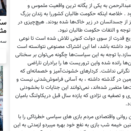
بدالرحمن به یکی از یگانه‌ ترین واقعیت ملموس و
ود . خلاصه اینکه حکومت طالبان کشوررا به زندان بزرگ
سکو
 از جسدانسان در زیر خاک‌ها شده بودند. هیچ‌چیزی در
مث
 توجه و التفات حکومت طالبان نبود.
وزیع قدرت از سوی دولت کنونی تلاش شده است تا نوعی
سه شنبه
جود داشته باشد، اما این اشتراک مصنوعی نتوانسته است
زد.با توجه به این سیاست‌ها چگونه می‌توان بر سخنانی
‌ها رانده شده واین تروریست ها را برادران ناراضی
نگرانی نداشت. کردارهای خشونت‌آمیز و خصمانه‌ای که
زمین در گذشته داشته ، به آسانی فراموش‌شدنی نیست و
ها متضرر شده‌اند، نمی‌توانند این جنایات نا بخشودنی
 و تصفیه ی نژادی که یازده سال قبل دریکاولنگ بامیان
د.
ن روانی واقتصادی مردم بازی های سیاسی خطرناکی را با
چنین خیمه شب بازی به نفع خود بهره میبردو ازمدتی به این