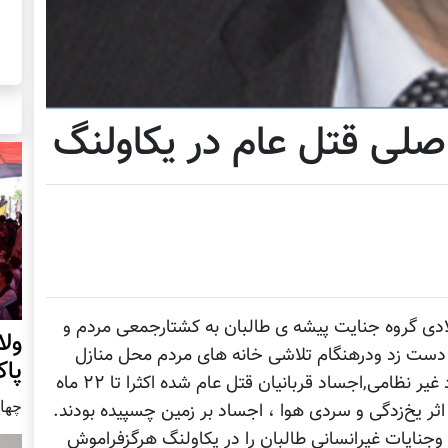
اصلی قتل عام در یکاولنگ
ال قبل دراوایل ماه جنوری سال ۲۰۰۱ میلادی گروه جنایت پیشه ی طالبان به کشتارجمعی مردم و
ول
 دست زد ودرهنگام تلاشی خانه های مردم محل منازل
پا
انهارا حریق واتش زدند ، در جریان قتل عام افراد غیر نظامی,اجساد قربانیان قتل عام شده اکثرا تا ۲۲ ماه
چهار شنب
اثر یخ‌زدگی و سردی هوا ، اجساد بر زمین چسپیده بودند.
جنایات غیرانسانی طالبان را در یکاولنگ هرگزفراموش