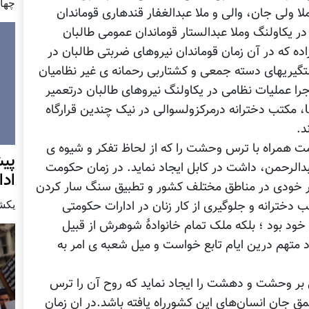
چهار شن
لا ولی جان، والی و ملا عبدالغفار قندهاری قوماندان
 در یکاولنگ وملا عبدالستار قوماندان عمومی طالبان
ده که در آن زمان قوماندان نیروهای ضربتی طالبان در
ستگیریهای دسته جمعی و کشتاربی رحمانه ی غیر نظامیان
را عملیات نظامی در یکاولنگ نیروهای طالبان درتعمیر
شفا خانه، تعمیر ولسوالی کهنه، دفتر UNOCHA، مکتب دخترانه درمرکزولسوالی در نیک چندین قرارگاه
د.
 همراه با ترس وحشت را که از لحاظ تفکر و شیوه ی
پيش
الرحمن، داشت در کابل ایجاد نماید. در زمان حکومت
اد
غیر خودی در مناطق مختلف کشور و تطبیق سنگ سار کردن
يكشنبه7 دس
 دخترانه و جلوگیری از کار زنان در ادارات حکومتی
خود بود ؛ بلکه ملک تمام خانوادۀ شوهرش از قبیل
اد متهم درین ایام تابع خواست و میل شعبه ی امر به
بر وحشت و دهشت را ایجاد نماید که روح آن را ترس
 جان انسان‌های این کشورراه یافته باشد.در ان زمان