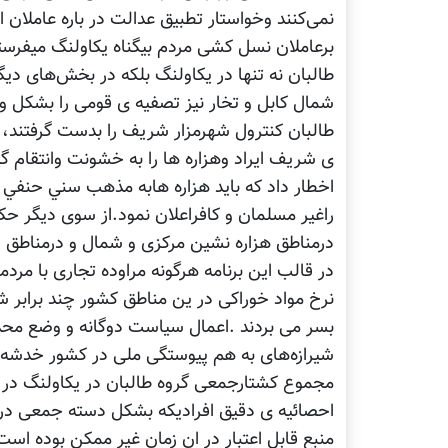
نمی‌کنند وخواستار تطبیق عدالت در باره عاملان 
برعاملان نسل کشی مردم بیگناه یکاولنگ میفرست
طالبان نه تنها در یکاولنگ بلکه در بخش‌های دیگ
شمال کابل و تخار نیز تصفیه ی قومی را بشکل وح
طالبان كنترول شهرمزار شریف را بدست گرفتند، م
اخطار داد كه بايد هزاره هابه مذهب سني حنفي روي
راغیر مسلمان و كافراعلان نمود.از سوی دیگر حک
درمناطق هزاره نشین مرکزی و شمال و درمناطق خا
در قالب این برنامه هرگونه مراوده تجاری با م
نرخ مواد خوراکی در ین مناطق کشور چند برابر 
بسر می بردند .اعمال سیاست دوگانه و وضع محد
شیرازه‌های به هم پیوستگی ملی در کشور خدشه 
مجموع کشتارجمعی گروه طالبان در یکاولنگ در ح
احصائیه ی دقیق افرادیکه بشکل دسته جمعی در 
منبع قابل اعتبار در ان زمان غیر ممکن بوده است