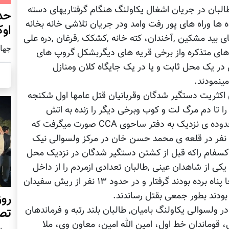
البان در جریان اشغال یکاولنگ هنگام گرفتاریهای دسته
حد
 ها وراه های پور رفت وامد ودر جریان تلاشی خانه بخانه
اوک
 بید مشکین ,آخندان، کته خانه ,کشکک ,قرغان ,دره علی
چهار شنب
ه های متذکره واز برخی قریه های دیگربشکل گروپ های
ر یک محل ثابت و یا در یک جایگاه کلان ومنازل
مینمودند.
ی اکثریت دستگیر شدگان وقربانیان قتل عامها اول شکنجه
را تا دم مرگ لت و کوب وبرخی دیگر را زنده به اتش
میسوختاندند. تمامی این کشتارهای جمعی درمحدوده ی نزدیک به دفتر ساحوی CCA صورت میگرفت که
بطور نمونه میتوان از نگهداری تقریبا بیش از۱۷۰۰ نفر در قلعه ی محمد حسن خان در مرکز ولسوالی نیک
آکسفام راکه قبل از کشتن دستگیر شدگان در نزدیک محل
کی از شاهدان عینی ,طالبان تعدادی ازمردم را از داخل
سالون نماز قریه ی کته خانه جائیکه مردم در آنجا پناه برده بودند گرفتار و در حدود ۱۳ نفر از ریش سفیدان
 بودند بطور جمعی بقتل رساندند.
روز
 ولسوالی یکاولنگ بامیان, طالبان بلند رتبه و فرماندهان
تص
قوماندان خط اول، امین الله امین، معاون وی، ملا