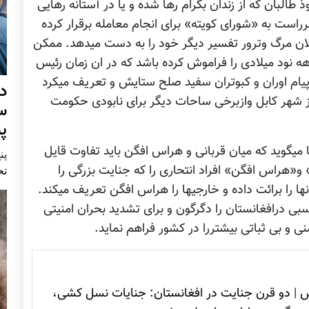
 طالبان که از زندان بگرام رها شده و یا در آستانه رهایی
راست به «شورای کویته» برای انجام معامله برقرار کرده
الان مرگ وترور تفسیر دیگر خود را به دست میدهد. ممکن
نود میلادی را فراموش کرده باشد که در ان زمان رئیس
 پیام اوران و کبوتران سفید صلح ستایش و تعریف میکرد
د
ا از شهر کابل وازبرخی ساحات دیگر برای نابودی حکومت
س
پ
ا میگوید که میان قربانی و هراس افگن باید تفاوت قایل
پنج 
و«هراس افگن» افراد انتحاری را که جنایت بزرگی را
تح
ها را برائت داده و خارجیها را هراس افگن تعریف میکند.
بی درافغانستان را دگرگون و برای تشدید بحران امنیتی
ی و بی ثباتی بیشتررا در کشور فراهم نماید.
ش
|
دو قرن جنایت در افغانستان: جنایات نسل کشی،