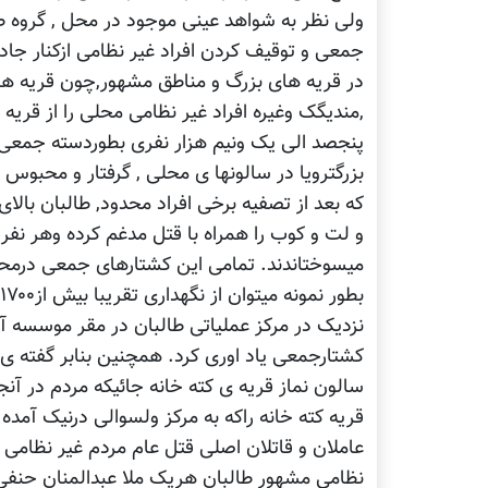
ولی نظر به شواهد عینی موجود در محل , گروه ط
جمعی و توقیف کردن افراد غیر نظامی ازکنار جاده
در قریه های بزرگ و مناطق مشهور,چون قریه های
,مندیگک وغیره افراد غیر نظامی محلی را از قری
پنجصد الی یک ونیم هزار نفری بطوردسته جمعی د
بزرگترویا در سالونها ی محلی , گرفتار و محبوس 
که بعد از تصفیه برخی افراد محدود, طالبان بالا
و لت و کوب را همراه با قتل مدغم کرده وهر نفر 
نزدیک در مرکز عملیاتی طالبان در مقر موسسه 
کشتارجمعی یاد اوری کرد. همچنین بنابر گفته ی ی
قریه کته خانه راکه به مرکز ولسوالی درنیک آمده
عاملان و قاتلان اصلی قتل عام مردم غیر نظامی در
نظامی مشهور طالبان هریک ملا عبدالمنان حنفی، 