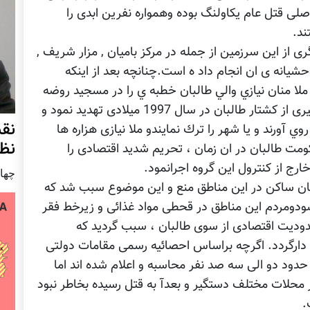
اصلی قتل عام یکاولنگ بوده وهمواره نفرین ابدی را
ند.
ری از این سرزمین از جمله در مرکز بامیان , مزار شریف ,
شیانه ی ان انجام داد ه است.چنانچه بعد از اينكه
لا منان نيازي والي طالبان خطبه ي را در مسجید روضه
ی شریف ايراد وهزاره ها را به خشونت وانتقام گیری از كشتار طالبان در سال 1997 میلادی تهديد نمود و
نق
 آورند و يا شهر را ترك نمایندو ملا نیازی هزاره ها
نظ
ومت طالبان در ان زمان ، تحریم شدید اقتصادی را
رج از کنترول این گروه اجرانمود.
چهار شنب
ردمان ساکن در این مناطق منع و این موضوع سبب شد که
شودومردم این مناطق در قحطی مواد غذائی و زیرخط فقر
ودیت اقتصادی از سوی طالبان ، سبب گردید که
دارگردد. اگرچه براساس احصائیه رسمی مقامات دولتی
دود دو الی سه صد نفر محاسبه و اعلام شده اند اما
محلات مختلف دستگیر و بعدآ به قتل رسیده بخاطر نبود
.