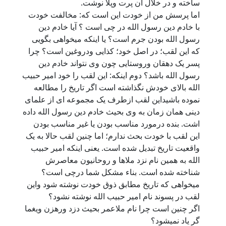
ساخته و در خلال آن پرت وپلا نوشت.
اما پرسش من از خودت این است که: مخالفت خودت
با خادم دین رسول الله در چی است ؟ آیا خادم دین
رسول الله بودن جرم است؟ یا اینکه میخواهی بگویی
که این لقب؛ در اصل خود؛ کذایی ودروغین است؟ چرا
پسر یک دهقان وروستایی چون وی نتواند خادم دین
رسول الله باشد؟ دوم اینکه: این لقب را خود امیر حبیب
الله بالای خودش نگذاشته است‌ اگر تاریخ را مطالعه
نموده باشید‌این لقب ازطرف یک مجموعه ای از علمای
دینی همان زمان به وی بحیث خادم دین رسول الله داده
اشت. بنده درمورد مناسب بودن یا غیر مناسب بودن
این لقب با خودت بحث ندارم؛ اما چنین لقب حالا به یک
واقعیت تاریخ تبدیل شده است. یعنی اینکه امیر حبیب
الله به همین نام نزد ملاها و روحانیون معاصرش
شناخته شده است. بناء مشکل شما درچی است؟
میخواهی که تاریخ مطابق ذوق خودت نوشته شود واین
لقب در پسوند نام امیر حبیب الله نوشته نشود؟
اگر چنین است چرا نام ملاعمر بحیث دزد ورهزن ویغما
گر یاد نمیشود؟