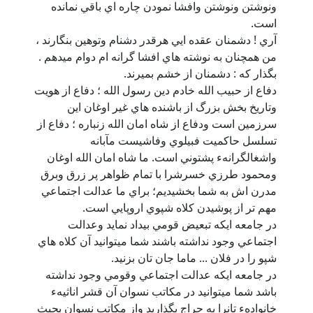
ونوشتن ونوشتن وافشا نمودن چاره اي باقي نمانده
است.
آري ! دشمنان عقده ايي هرقدر دشنام وتوهين بنگارند ،
من همچنان به نوشته هاي افشا گرانه ام دوام ميدهم .
بگذار كه : دشمنان از خشم بميرند.
دفاع از حبيب الله خادم دين رسول الله ؛ دفاع از هويت
وتاريخ بخش بزرگ از باشنده هاي غير اوغان اين
سرزمين است ودفاع از شاه امان الله زنباره ؛ دفاع از
تسلسل حاكميت فبيلوي وفاشيست مآبانه
واشغالگرانهء پشتوني است. ما شاه امان الله اوغان
ومحمود طرزي خسرشرا با تمام ظواهر پر زرق وبرق
مدرن اش به شما بخشيديم؛ براي ما عدالت اجتماعي
مهم تر از پوشيدن كلاه شپوي اروپايي است.
در جامعه ايكه تبعيض قومي بيداد نمايد وعدالت
اجتماعي وجود نداشته باشند شما ميتوانيد آن كلاه هاي
شپو را در فلان ... ماما جان تان بزنيد.
در جامعه ايكه عدالت اجتماعي وقومي وجود نداشته
باشد شما ميتوانيد در مكاتب نسوان آن قشر اناثيهء
خانوادهء تانرا به حراج بگذاريد واز مكاتب نسوان بحيث