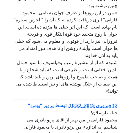
چنین نوشته بود:
« من در این روزها از طرف جوان به نامی" محمود
فارانی" اثری دریافت کرده ام که آن را " آخرین ستاره"
نام نهاده است. که این اثر خیلی ها مژده ده است. این
جوان با روح متجدد خود قوۀ ابتکار قوی و قریحۀ
فروزانی نیز دارد. از فوتوی او معلوم می شود که خیلی
ها جوان است وآیندۀ روشن او تا هدف دور امتداد می
یابد به اذن خداوند.
شنیدم که او از عشیرۀ زعیم وفیلسوف ما سید جمال
الدین افغانی است. و طبیعی است که باید شجاع و با
همت و صاحب طموح و آرزوهای برین و بلند باشد که
این صفات از خلال نوشته های او نیز استنباط شده می
تواند!»
12 فبروری 2015, 10:32
,
توسط
پرویز "بهمن"
جناب ارسلان!
محمود فارانی را من بهتر از آقای پرتو نادری می
شناسم. به اندازهء من پرتو نادری با محمود فارانی