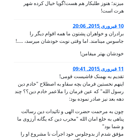
میزند؛ هنوز طلبکار هم هست!گویا خیال کرده شهر
هرت است!
10 فبروری 2015, 20:06
برادران و خواهران پشتون ما همه اقوام دیگر را
جاسوس مینامند. اما وقتی نوبت خودشان میرسد، .....!
خودشان بهتر میفامن!
11 فبروری 2015, 09:41
تقدیم به بهمنک فاشیست قومی!
اینهم نخستین فرمان بچه سقاو به اصطلاح "خادم دین
رسول الله" که عین فرمان را ملاعمر خادم دین؟؟ چند
دهه بعد نیز صادر نموده بود:
چون به مرحمت حضرت الهی و تائیدات دین رسالت
پناهی به خلع امان الله "مخرب دین که یگانه آرزوی ما
و شما بود"
مؤفق شدم از بدوجلوس خود اجرأت نا مشروع او را