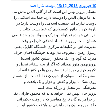
10 فبروری 2015, 13:12
,
توسط
نثار احمد
مشکل پرویز بهمن این است که از گلب الدین بدش می
آید اما برهان الدین را دوست دارد، جماعت اسلامی را
دوست ندارد، اما جمعیت اسلامی را دوست دارد؛ در
بارهء کردار جانور کمسوادی که خط پشت کتاب را
بدرستی خوانده نمیتواند، و درک و سواد اود ر حد قاضی
عثمان است و پرونده فساد اخلاقی دارد( در وقت
مدیریت اش بر کتابخانه مرکزی دانشگاه کابل) ، یعنی
رسول رهین ، معروف به( پوهاند خوشگله)چنان حرف
میزند که گویا وی یک محقق راستین کشور است!
پرویزبهمن هنوز نمیداند که اگر از بچه سقاء، تبجیل و
تکریم کردیم ، باید از نشستن زن ها در کنج خانه، از
بستن مکاتب نسوان، از خوردن غذا با دست، از نشستن
روی تشک با پیزار و کفش،و هزار و یک بلاهت و
بیفرهنگی نیز تبجیل و بزرگداشت کنیم!
پرویز خان بهمن نمی خواهد بداند که محمود فارانی یکی
از حرامزاده گان تاریخ معاصر که در وقت حکمرانی
خلق و پرچم، یک باند راهزنی در پایتخت کشور ایجا د