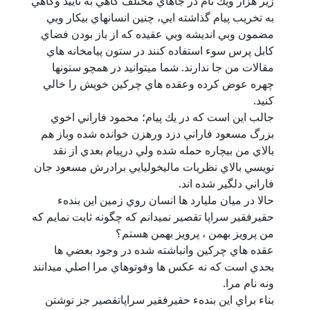
زير هزار ويك نام در جاهاي مختلف گاهي به تاييد وگاهي
به تخريب پيام گذاشته ايي، چنين انسانهاي بيكار وبي
مضمون وبي انديشه وبي عقيده كه از باز بودن فضاي
كابل پرس سوء استفاده كنند در ستون پيامخانه هاي
مقالات من جا ندارند. شما ميتوانيد در همچو ستونها
چهره عوض كرده وعقده هاي چركين خويش را خالي
كنيد.
جالب اين است كه در يك پيام؛ محمود فاراني اخوي
بزرگ مسعود فاراني دزد ورهزن خوانده شده وباز هم
بالاي من بيچاره حمله شده ولي درپيام بعدي از نقد
نويسي بالاي نظريات ماليخوليايي برادرش مسعود جان
فاراني دلگير شده اند.
حالا در ميان مليارد ها انسان روي زمين اين بندهء
حقيرفقير سراپا تقصير نميدانم كه چگونه ثابت نمايم كه
من پرويز بهمن ، پرويز بهمن هستم؟
عقده هاي چركين وانباشته شده در وجود بعضي ها
بحدي است كه نه عكس ها وفوتوهاي مرا اصلي ميدانند
ونه نام مرا.
بناء براي اين بندهء حقيرفقير سراپاتقصير جز نوشتن