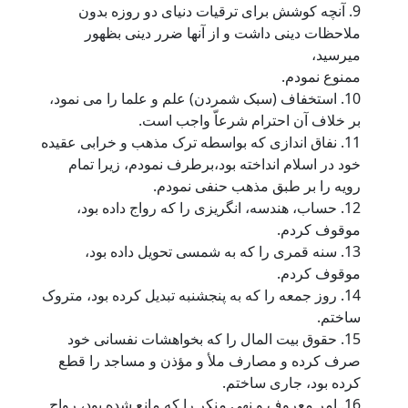
9. آنچه کوشش برای ترقیات دنیای دو روزه بدون
ملاحظات دینی داشت و از آنها ضرر دینی بظهور
میرسید،
ممنوع نمودم.
10. استخفاف (سبک شمردن) علم و علما را می نمود،
بر خلاف آن احترام شرعاّ واجب است.
11. نفاق اندازی که بواسطه ترک مذهب و خرابی عقیده
خود در اسلام انداخته بود،برطرف نمودم، زیرا تمام
رویه را بر طبق مذهب حنفی نمودم.
12. حساب، هندسه، انگریزی را که رواج داده بود،
موقوف کردم.
13. سنه قمری را که به شمسی تحویل داده بود،
موقوف کردم.
14. روز جمعه را که به پنجشنبه تبدیل کرده بود، متروک
ساختم.
15. حقوق بیت المال را که بخواهشات نفسانی خود
صرف کرده و مصارف ملأ و مؤذن و مساجد را قطع
کرده بود، جاری ساختم.
16. امر معروف و نهی منکر را که مانع شده بود، رواج