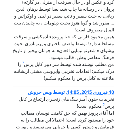
کرد و عکس او در حال سرقت از منزلی در کارتهء
پروان ، در رسانه ها چاپ شد، بعدا توسط برهان الدین
ربانی، به حیث سفیر و نائب سفیر در لیبی و اوکرائین و
... مقرر شد و گویا هنوز بحیث دپلومات ، به چاپیدن بیت
المال مصروف است!
همین محمود فارانی که حتا پروندهء آدمکشی و سرقت
مسلحانه دارد؛ توسط واصف باختری و پرتونادری بحیث
پیشوای « شعرنو نیمایی افغان» به جوانان بیخبر از تاریخ
فرهنگ معاصر وطن، قالب میشود !
?
من مطلب نوشته شده توسط سر دبیر کابل پرس
را
درک میکنم؛ اقدامات تخریبی وایروسی مشتی ازپشاتنه
ملاعنه به کابل پرس را محکوم میکنم!
10 فبروری 2015, 14:05
,
توسط
ویس خروش
تخریبات جنون آمیز سگ های زنجیری ارتجاع بر کابل
?
پرس
محکوم است!
اما آقای پرویز بهمن که حق کامنت نویسان مطالب
خود را مسدود کرده است؛ احتمالا این مطالب را به
فرمایش و دستور کسی یا جریانی می نویسد و رپورت