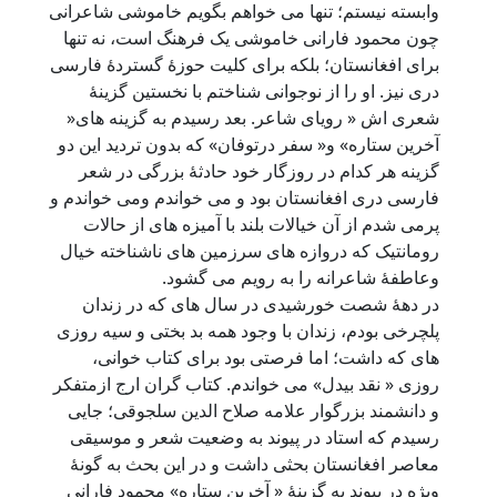
وابسته نیستم؛ تنها می خواهم بگویم خاموشی شاعرانی
چون محمود فارانی خاموشی یک فرهنگ است، نه تنها
برای افغانستان؛ بلکه برای کلیت حوزۀ گستردۀ فارسی
دری نیز. او را از نوجوانی شناختم با نخستین گزینۀ
شعری اش « رویای شاعر. بعد رسیدم به گزینه های«
آخرین ستاره» و« سفر درتوفان» که بدون تردید این دو
گزینه هر کدام در روزگار خود حادثۀ بزرگی در شعر
فارسی دری افغانستان بود و می خواندم ومی خواندم و
پرمی شدم از آن خیالات بلند با آمیزه های از حالات
رومانتیک که دروازه های سرزمین های ناشناخته خیال
وعاطفۀ شاعرانه را به رویم می گشود.
در دهۀ شصت خورشیدی در سال های که در زندان
پلچرخی بودم، زندان با وجود همه بد بختی و سیه روزی
های که داشت؛ اما فرصتی بود برای کتاب خوانی،
روزی « نقد بیدل» می خواندم. کتاب گران ارج ازمتفکر
و دانشمند بزرگوار علامه صلاح الدین سلجوقی؛ جایی
رسیدم که استاد در پیوند به وضعیت شعر و موسیقی
معاصر افغانستان بحثی داشت و در این بحث به گونۀ
ویژه در پیوند به گزینۀ « آخرین ستاره» محمود فارانی