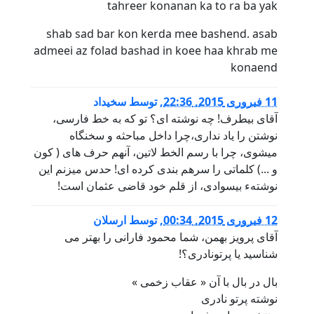
tahreer konanan ka to ra ba yak
shab sad bar kon kerda mee bashend. asab
admeei az folad bashad in koee haa khrab me
konaend
11 فبروری 2015, 22:36
,
توسط
سخیداد
آقای بیطرف! چه نوشته ای؟ تو که به خط فارسی،
نوشتن را یاد نداری،چرا داخل مباحثه و سخنگاه
میشوی، چرا با رسم الخط لاتین، آنهم حرف های ( کون
و ...) کلماتی را سرهم بندی کرده ای! حدس میزنم این
نوشتهء بیسوادی، از قلم خود قاضی عثمان است!
12 فبروری 2015, 00:34
,
توسط
ارسلان
آقای پرویز بهمن، شما محمود فارانی را بهتر می
شناسید یا پرتونادری؟!
بال در بال با آن « عقاب زخمی »
نوشته پرتو نادری