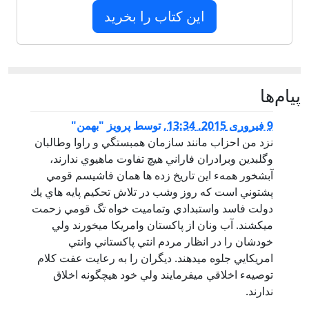
این کتاب را بخرید
پيام‌ها
9 فبروری 2015, 13:34
,
توسط
پرویز "بهمن"
نزد من احزاب مانند سازمان همبستگي و راوا وطالبان
وگلبدين وبرادران فاراني هيچ تفاوت ماهيوي ندارند،
آبشخور همهء اين تاريخ زده ها همان فاشيسم قومي
پشتوني است كه روز وشب در تلاش تحكيم پايه هاي يك
دولت فاسد واستبدادي وتماميت خواه تگ قومي زحمت
ميكشند. آب ونان از پاكستان وامريكا ميخورند ولي
خودشان را در انظار مردم انتي پاكستاني وانتي
امريكايي جلوه ميدهند. ديگران را به رعايت عفت كلام
توصيهء اخلاقي ميفرمايند ولي خود هيچگونه اخلاق
ندارند.