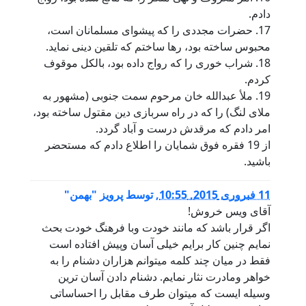
دادم.
17. حضرات مجددی را که پیشوای مسلمانان است،
محبوس ساخته بود، رها ساختم که تلقین دینی نماید.
18. شراب خوری را که رواج داده بود، بالکل موقوف
کردم.
19. ملأ عبدالله خان مرحوم سمت جنوبی (مشهور به
ملای لنگ) را که در راه سربازی دین مقتول ساخته بود،
امر دادم که مرقدش درست و آباد گردد.
از 19 فقره فوق شمایان را اطلاع دادم که مستحضر
باشید.
11 فبروری 2015, 10:55
,
توسط
پرویز "بهمن"
آقای ویس خروش!
اگر قرار باشد که مانند خودت وبا فرهنگ خودت بحث
نمایم چنین کار برایم خیلی آسان وپیش افتاده است
فقط در میان چند کلمه میتوانم هزاران دشنام را به
خواهر ومادرت نثار نمایم. دشنام دادن آسان ترین
وسیله ایست که میتوان طرف مقابل را احساساتی