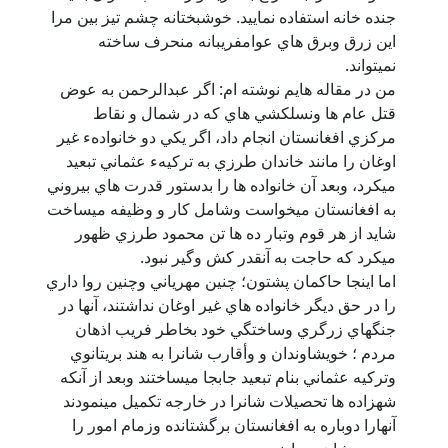
جنده خانه استفاده نماييد. خوشبختانه چشم تيز بين مرا
اين زرق وبرق هاي عوامفريبانه منحرف ساخته
نميتواند.
من در مقاله هايم نوشته ام: اگر عبدالرحمن به عوض
قتل عام ها ونسلكشي هاي كه در شمال و نقاط
مركزي افغانستان انجام داد، اگر يكي دو خانوادهء غير
اوغان را مانند خاندان طرزي به تركيهء عثماني تبعيد
ميكرد، وبعد آن خانواده ها را بدستور قدرت هاي بيروني
به افغانستان ميخواست وشامل كار و وظيفه ميساخت
شايد از هر قوم وتبار ده ها تن محمود طرزي ظهور
ميكرد كه حاجت به آنقدر كش وگير نبود.
اما اينجا حاكمان پشتون؛ چنين مهرياني وچنين روا داري
را در حق ديگر خانواده هاي غير اوغان نداشتند، آنها در
جنگهاي زرگري وساختگي خود بخاطر فريب اذهان
مردم ؛ خويشاوندان و وأقارب شانرا به هند بريتانوي
وتركيه عثماني بنام تبعيد جابجا ميساختند وبعد از آنكه
شهزاده ها تحصيلات شانرا در خارجه تكميل مينمودند
آنهارا دوباره به افغانستان برگشتانده وزمام امور را