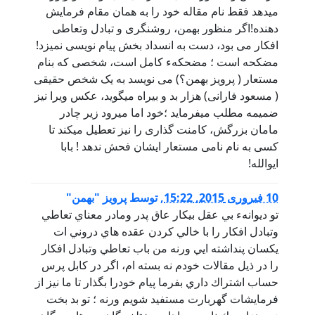
میدهد فقط نام مقاله خود را به همان مقام فرمایش
دهنده!اگر منظور بهمن، روشنگری و تبادل وتعاطی
افکار می بود، دست به انسداد بخش پیام نویسی نمیزد!
مضکحه است ؛ مضحکهء کامل است، شخصی که بنام
مستعار ( پرویز بهمن؟) می نویسد به یک شخص حقیقی
( مسعود فارانی) هزار بد و بیراه میگوید، عکس ویرا نیز
ضمیمه مطلب میفرماید ؛خود اما میرود زیر چادر
مامان بزرگش، کامنت گذاری را نیز تعطیل میکند تا
کسی به نام نامی مستعار ایشان فحش ندهد ! بابا
ایوالله!
10 فبروری 2015, 15:22
,
توسط
پرویز "بهمن"
تو ديوانهء بي عقل بيكار عاق پدر ومادر معناي تعاطي
وتبادل افكار را با خالي كردن عقده هاي دروني ات
يكسان پنداشته ايي ورنه من باب تعاطي وتبادل افكار
را در ذيل مقالات خودم نه بسته ام، اگر در كابل پرس
حساب اشتراك داري بفرما پيام خودرا بگذار تا ما نيز از
فرمايشات گهربارت مستفيد شويم ورنه ؛ تو بد بخت