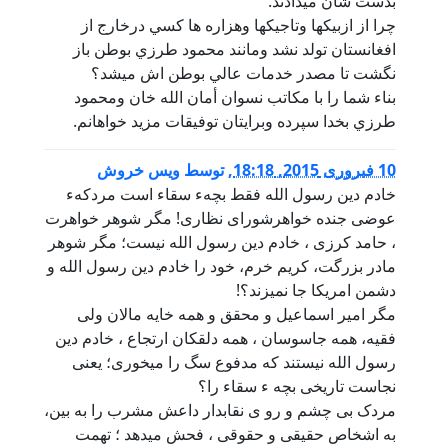
بدست شان ميدادند.
چرا از ازبيكها وتاجيكها وهزاره ها كسي درخارج از
افغانستان تولد نشد ومانند محمود طرزي بوطن باز
نگشت تا مصدر خدمات عالي بوطن اش ميشد؟
بناء شما را با مكاتب نسوان أمان الله خان ومحمود
طرزي بخدا سپرده وبرايتان توفيقات مزيد خواهانم.
10 فبروری 2015, 18:18
,
توسط
ویس خروش
خادم دین رسول الله فقط بچهء سقاء است مردکهء
عوضی جنده خواهرشورای نظاری! مگر شوهر خواهرت
، حامد کرزی ، خادم دین رسول الله نیست؛ مگر شوهر
مادر بزرگت، کریم خرم، خود را خادم دین رسول الله و
دشمن امریکا جا نمیزند؟!
مگر امیر اسماعیل و محقق و همه خایه مالان ولی
فقیه، همه جاسوسان ، همه دلقکان ارتجاع ، خادم دین
رسول الله نیستند که مدفوع سگ را میخوری؛ یعنی
نجاست تاریخی بچه ء سقاء را؟
مردک بی چشم و رو ی نقابدار داعش مشرب را به بین،
به اشخاص حقیقی و حقوقی ، فحش میدهد ؛ تهمت