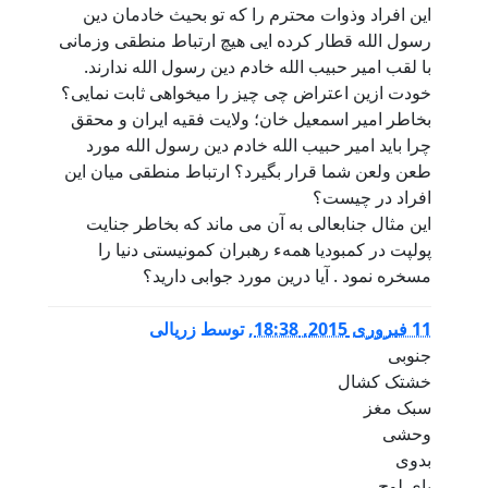
این افراد وذوات محترم را که تو بحیث خادمان دین
رسول الله قطار کرده ایی هیچ ارتباط منطقی وزمانی
با لقب امیر حبیب الله خادم دین رسول الله ندارند.
خودت ازین اعتراض چی چیز را میخواهی ثابت نمایی؟
بخاطر امیر اسمعیل خان؛ ولایت فقیه ایران و محقق
چرا باید امیر حبیب الله خادم دین رسول الله مورد
طعن ولعن شما قرار بگیرد؟ ارتباط منطقی میان این
افراد در چیست؟
این مثال جنابعالی به آن می ماند که بخاطر جنایت
پولپت در کمبودیا همهء رهبران کمونیستی دنیا را
مسخره نمود . آیا درین مورد جوابی دارید؟
11 فبروری 2015, 18:38
,
توسط
زریالی
جنوبی
خشتک کشال
سبک مغز
وحشی
بدوی
پای لوچ