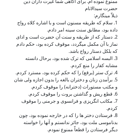
ممنوع نموده ام. برای آگاهی شما غیرت داران دین
حضرت سیدالانام
ذیلاّ مینگارم:
1. سلام که طریقه مسنون است و با اشاره کلاه رواج
داده بود، مطابق سنت سینه امر دادم.
2. دستار که از طریقه و سنت آن حضرت است و ادای
نماز با آن مکمل میگردد، موقوف کرده بود، حکم دادم
که بلکل دستار رواج باشد.
3. البسه اسلامی که ترک شده بود، برحال دانسته
مشابه کفار را منع کردم.
4. ترک ستر (برقع) را که حکم کرده بود، مسترد کردم.
5. برآمدن زنان و دختران بالغه را بدون اجازه ولی شان
و مکتب مستورات (دخترانه) را موقوف کردم.
6. قطع ریش و گذاشتن بروت را موقوف کردم.
7. مکاتب انگریزی و فرانسوی و جرمنی را موقوف
کردم.
8. فرستادن دختر ها را که در خارجه نموده بود، چون
بدناموسی ملت بود، جائز ندانستم و آنها را خواسته
دیگر فرستادن را قطعاّ ممنوع نمودم.