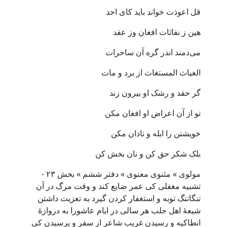
قل اعوذت خواند باید کای احد
هین ز نفاثات افغان وز عقد
می‌دمند اندر گره آن ساحرات
الغیاث المستغاث از برد و مات
گر حقد و رشک او بیرون زند
تو از آن اعراض او افغان مکن
خویشتن را ابله و نادان مکن
بلک شکر حق کن و نان بخش کن
مولوی » مثنوی معنوی » دفتر ششم » بخش ۲۳ -
تشبیه مغفلی کی عمر ضایع کند و وقت مرگ در آن
تنگاتنگ توبه و استغفار کردن گیرد به تعزیت داشتن
شیعهٔ اهل حلب هر سالی در ایام عاشورا به دروازهٔ
انطاکیه و رسیدن غریب شاعر از سفر و پرسیدن کی