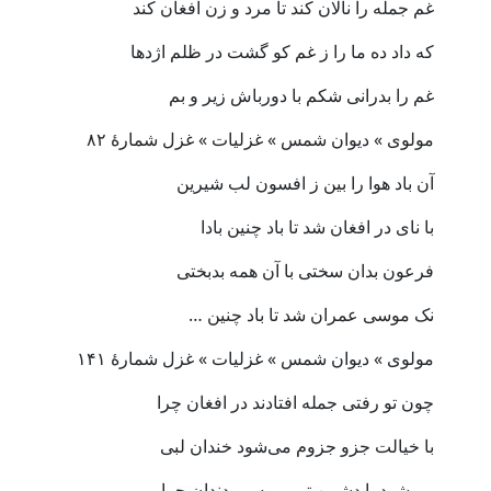
غم جمله را نالان کند تا مرد و زن افغان کند
که داد ده ما را ز غم کو گشت در ظلم اژدها
غم را بدرانی شکم با دورباش زیر و بم
مولوی » دیوان شمس » غزلیات » غزل شمارهٔ ۸۲
آن باد هوا را بین ز افسون لب شیرین
با نای در افغان شد تا باد چنین بادا
فرعون بدان سختی با آن همه بدبختی
نک موسی عمران شد تا باد چنین …
مولوی » دیوان شمس » غزلیات » غزل شمارهٔ ۱۴۱
چون تو رفتی جمله افتادند در افغان چرا
با خیالت جزو جزوم می‌شود خندان لبی
می‌شود با دشمن تو مو به مو دندان چرا