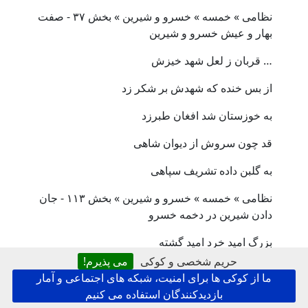
نظامی » خمسه » خسرو و شیرین » بخش ۳۷ - صفت
بهار و عیش خسرو و شیرین
… قربان ز لعل شهد خیزش
از بس خنده که شهدش بر شکر زد
به خوزستان شد افغان طبرزد
قد چون سروش از دیوان شاهی
به گلبن داده تشریف سپاهی
نظامی » خمسه » خسرو و شیرین » بخش ۱۱۳ - جان
دادن شیرین در دخمه خسرو
بزرگ امید خرد امید گشته
حریم شخصی و کوکی
می پذیرم!
بلرزانی چو برگ بید گشته
ما از کوکی ها برای امنیت، شبکه های اجتماعی و آمار
بازدیدکنندگان استفاده می کنیم
به آواز ضغیف افغان برآورد