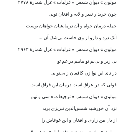
مولوی » دیوان شمس » غزلیات » غزل شمارهٔ ۲۷۷۸
چون خریدار نفیر و لابه و افغان تویی
جمله درمان خواه و آن درمانشان خواهان توست
آنک درد و دارو از وی خاست بی‌شک آن …
مولوی » دیوان شمس » غزلیات » غزل شمارهٔ ۲۹۶۳
بی زیر و بی‌بم تو ماییم در غم تو
در نای این نوا زن کافغان ز بی‌نوایی
قولی که در عراق است درمان این فراق است
مولوی » دیوان شمس » ترجیعات » سی و نهم
نزد آن خورشید شمس‌الدین تبریزی برید
از دل من زاری و افغان و این غوغاش را
مولوی » مثنوی معنوی » دفتر اول » بخش ۹۰ -