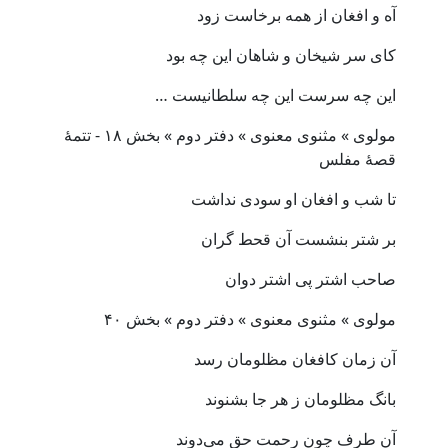
آه و افغان از همه برخاست زود
کای سر شیخان و شاهان این چه بود
این چه سرست این چه سلطانیست …
مولوی » مثنوی معنوی » دفتر دوم » بخش ۱۸ - تتمهٔ
قصهٔ مفلس
تا شب و افغان او سودی نداشت
بر شتر بنشست آن قحط گران
صاحب اشتر پی اشتر دوان
مولوی » مثنوی معنوی » دفتر دوم » بخش ۴۰
آن زمان کافغان مظلومان رسد
بانگ مظلومان ز هر جا بشنوند
آن طرف چون رحمت حق می‌دوند