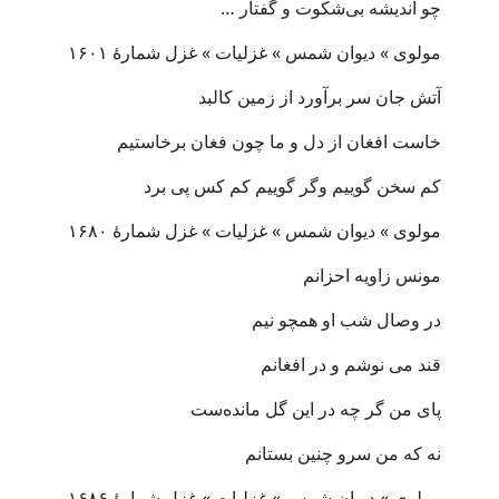
چو اندیشه بی‌شکوت و گفتار …
مولوی » دیوان شمس » غزلیات » غزل شمارهٔ ۱۶۰۱
آتش جان سر برآورد از زمین کالبد
خاست افغان از دل و ما چون فغان برخاستیم
کم سخن گوییم وگر گوییم کم کس پی برد
مولوی » دیوان شمس » غزلیات » غزل شمارهٔ ۱۶۸۰
مونس زاویه احزانم
در وصال شب او همچو نیم
قند می نوشم و در افغانم
پای من گر چه در این گل مانده‌ست
نه که من سرو چنین بستانم
مولوی » دیوان شمس » غزلیات » غزل شمارهٔ ۱۶۸۶