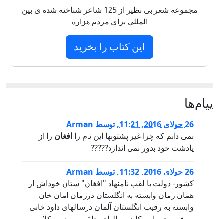
مجموعه شعر بی نظیر از 125 شاعر شناخته شده ی بین
المللی برای مردم هزاره
این کتاب را بخرید
پيام‌ها
26 جولای 2016, 11:21
,
توسط
Arman
نمى دانم که چرا غير پشتونها اين نام را
افغان
را از
يادشت خود بدور نمى اندازد?????
26 جولای 2016, 11:32
,
توسط
Arman
کشور- دولت با لقب نامنهاد "افغان" ستان خوداش از
همان زمان وابسته به انگلستان درزمان امان خان
وابسته به رقيب انگلستان آلمان درسالهاى داود خانى
به شوروى وامريکا در سالهاى خلقى وپرچمى کلا