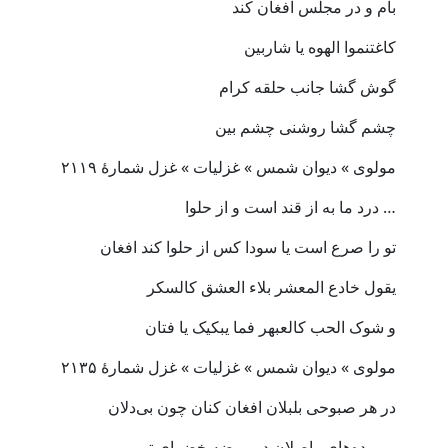
بام و در مجلس افغان کند
کاغتنموا الهوه یا شاربین
گوش گشا جانب حلقه کرام
چشم گشا روشنی چشم بین
مولوی » دیوان شمس » غزلیات » غزل شمارهٔ ۲۱۱۹
… درد ما به از قند است و از حلوا
تو را صرع است یا سودا کس از حلوا کند افغان
یقول خادع المعشر بلاء العشق کالسکر
و شوک الحب کالعبهر فما یبکیک یا فتان
مولوی » دیوان شمس » غزلیات » غزل شمارهٔ ۲۱۳۵
در هر صبوحی بلبلان افغان کنان چون بی‌دلان
بر پرده‌های واصلان در روضه خضرای تو