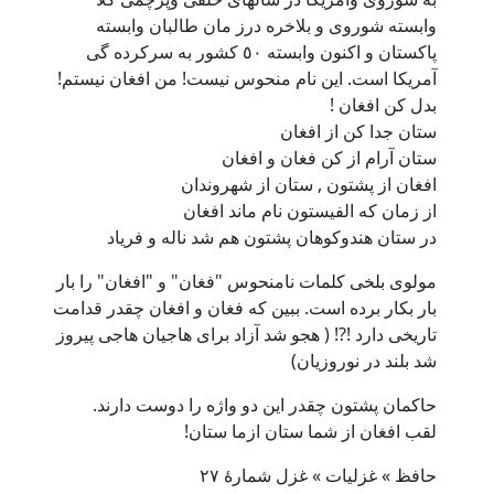
وابسته شوروى و بلاخره درز مان طالبان وابسته
پاکستان و اکنون وابسته ٥٠ کشور به سرکرده گى
آمريکا است. اين نام منحوس نيست! من افغان نيستم!
بدل کن افغان !
ستان جدا کن از افغان
ستان آرام از کن فغان و افغان
افغان از پشتون , ستان از شهروندان
از زمان که الفيستون نام ماند افغان
در ستان هندوکوهان پشتون هم شد ناله و فرياد
مولوى بلخى کلمات نامنحوس "فغان" و "افغان" را بار
بار بکار برده است. ببين که فغان و افغان چقدر قدامت
تاريخى دارد !?! ( هجو شد آزاد براى هاجيان هاجى پيروز
شد بلند در نوروزيان)
حاکمان پشتون چقدر اين دو واژه را دوست دارند.
لقب افغان از شما ستان ازما ستان!
حافظ » غزلیات » غزل شمارهٔ ۲۷