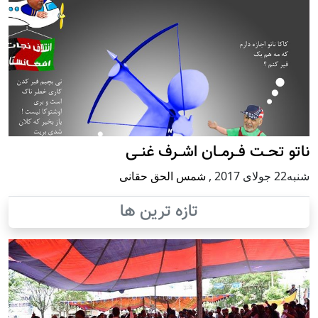
ناتو تحــت فــرمــان اشــرف غنــی
شنبه22 جولای 2017
,
شمس الحق حقانی
تازه ترین ها