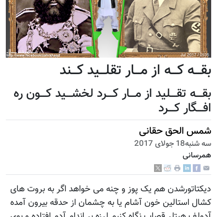
بقـــه کـــه از مـــار تقلـــید کـــند
بقـــه تقـــلید از مـــار کـــرد لخشـــید کـــون ره
افـــگار کـــرد
شمس الحق حقانی
سه شنبه18 جولای 2017
همرسانی
دیکتاتورشدن هم یک پوز و چنه می خواهد اگر به بروت های
کشال استالین خون آشام یا به چشمان از حدقه بیرون آمده
آدولف هیتلر قصاب نگاه کنیم لرزه بر اندام آدم افتاده و بوی