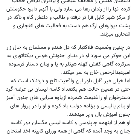
دشمنان ملتش را مخالف سیاسی و برادران ناراض خطاب
کرده انها را از زندان رها می سازد ولی با آنهم دایره حکومتش
از مرکز شهر کابل فرا تر نرفته و طالب و داعش گاه و ناگه در
پشت دیوارهای ارگ هم دست به فعالیت های انفجاری و
انتحاری میزنند.
در چنین وضعیت فلاکتبار که دل هندو و مسلمان به حال زار
این جوکر می سوزد او در دنیای جنونش هوس دیکتاتوری به
سرکرده گاهی کفش کهنه هیتلر به پا و زمان دستار فرسوده
امیرعبدالرحمن خان به سر میکند.
اما خیلی غیر قابل باور این واقعیت تلخ و دردناک است که
حتی در همین حالت هم یکتعداد کاسه لیسان بی عرضه گرد
دسترخوان او را غنیمت شمرده ازیاوه سرایی های جنون آمیز
او بنام پالیسی و برنامه دولت یاد کرده و او را در پرواز های
جنون امیزش بال و پر میدهند.
او هم از اینهمه چاپلوسی و کاسه لیسی مگسان دور کاسه
چنان به وجد آمده که گاهی از همه وزرای کابینه اخذ امتحان