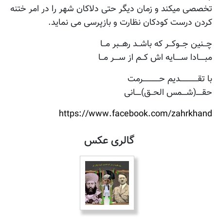
تخصصی میکند و زمان دیگر حتی دلاکان شهر را در امر ختنه
کردن درست کودکان نظارت و بازپرسی می نماید.
چــنین جــوکــر که باشــد رهــبر مــا
مبــــادا ســــایه اش کــم از ســـر مــا
با تقــــــــــــديم حـــــــــــرمت
حقــــ(شـــمس الحــق)ــــانی
https://www.facebook.com/zahrkhand
گالری عکس