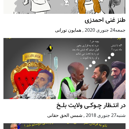
طنز غنی احمدزی
جمعه24 جنوری 2020
,
همایون تورانی
در انتــظار چــوکــی ولایت بلــخ
شنبه27 جنوری 2018
,
شمس الحق حقانی