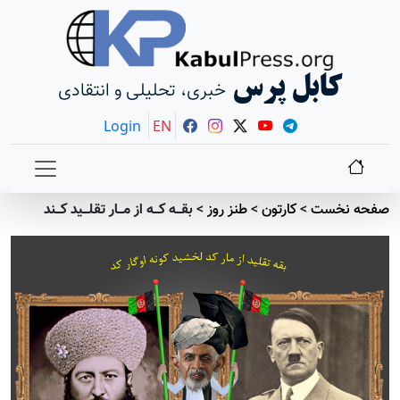
کابل پرس
خبری، تحلیلی و انتقادی
Login
EN
صفحه نخست
>
کارتون
>
طنز روز
>
بقـــه کـــه از مـــار تقلـــید کـــند