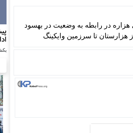
ی هزاره در رابطه به وضعیت در بهسود
پيش
ز هزارستان تا سرزمین وایکینگ
اد
يكشنبه7 دس