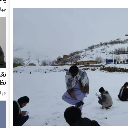
چهار شنب
نق
نظ
چهار شنب