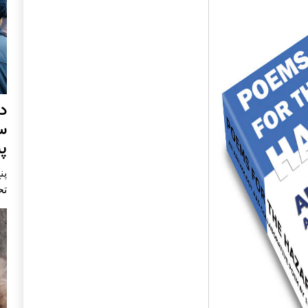
د
س
پ
پنج 
تح