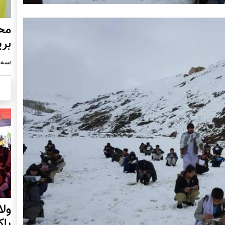
محف
بری
سه شنبه4
ول
پا