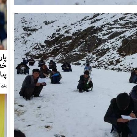
خدا
پنا
پنج شنبه9