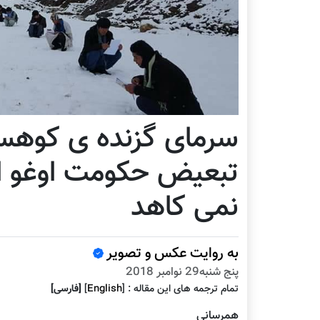
سرمای گزنده ی کوهست
تبعیض حکومت اوغو از
نمی کاهد
به روایت عکس و تصویر
پنج شنبه29 نوامبر 2018
تمام ترجمه هاى اين مقاله :
]
English
[
[فارسى]
همرسانی