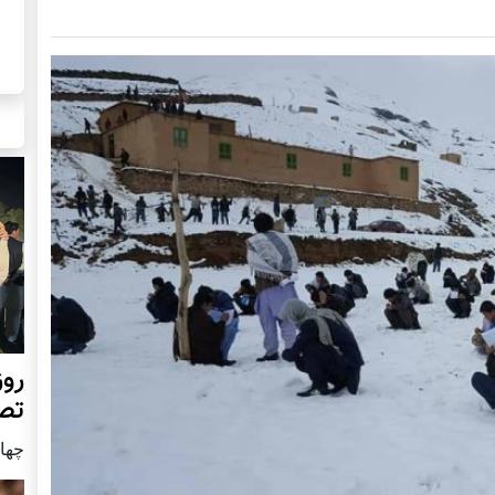
روز
تص
چهار شن