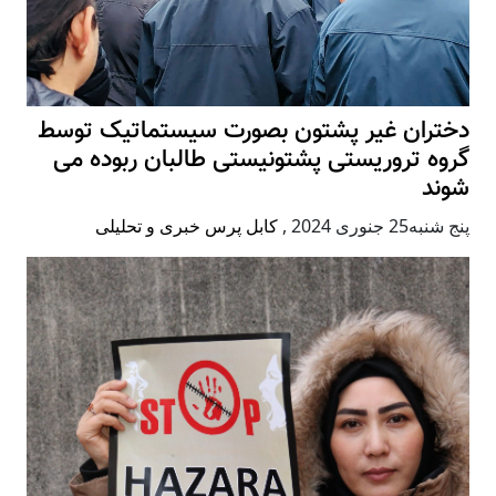
دختران غیر پشتون بصورت سیستماتیک توسط
گروه تروریستی پشتونیستی طالبان ربوده می
شوند
پنج شنبه25 جنوری 2024
,
کابل پرس خبری و تحلیلی