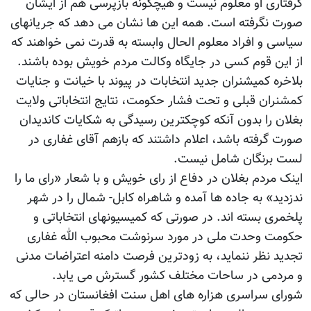
گرفتاری او معلوم نیست و هیچگونه بازپرسی هم از ایشان
صورت نگرفته است. همه این ها نشان می دهد که جریانهای
سیاسی و افراد معلوم الحال وابسته به قدرت نمی خواهند که
از این قوم کسی در جایگاه وکالت مردم خویش بوده باشند.
بلاخره کمیشنران جدید انتخابات در پیوند با خیانت و جنایات
کمشنران قبلی و تحت فشار حکومت، نتایج انتخاباتی ولایت
بغلان را بدون آنکه کوچکترین رسیدگی به شکایات کاندیدان
صورت گرفته باشد، اعلام داشتند که بازهم آقای غفاری در
لست برنگان شامل نیست.
اینک مردم بغلان در دفاع از رای خویش و با شعار «رای ما را
ندزدید» به جاده ها آمده و شاهراه کابل- شمال را در شهر
پلخمری بسته اند. در صورتی که کمیسیونهای انتخاباتی و
حکومت وحدت ملی در مورد سرنوشت محبوب الله غفاری
تجدید نظر ننماید، به زودترین فرصت دامنه اعتراضات مدنی
و مردمی در ساحات مختلف کشور گسترش می یابد.
شورای سراسری هزاره های اهل سنت افغانستان در حالی که