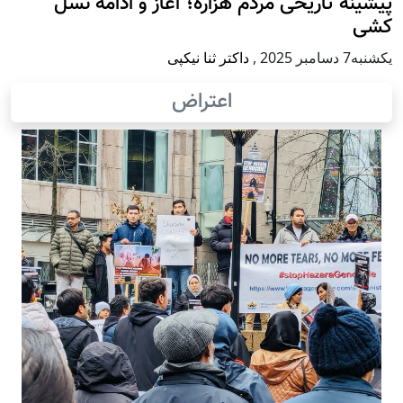
پيشينه تاريخی مردم هزاره؛ آغاز و ادامه نسل
کشی
يكشنبه7 دسامبر 2025
,
داکتر ثنا نیکپی
اعتراض