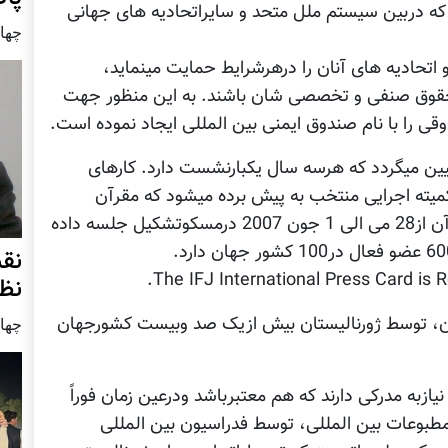
 که دربین سیستم ملل متحد و سایراتحادیه های جهانی
چهار شنب
و اتحادیه های آنان را درهرشرایط حمایت مینماید،
ای حقوق صنفی و تخصصی شان باشند. به این منظور جهت
قی را با نام صندوق ایمنی بین المللی ایجاد نموده است.
یین میگردد که هرسه سال یکبارنشست دارد. کارهای
یته اجرایی منتخب به پیش برده میشود که مقرآن
درشهربروکسل کشوربلژیک است. آخرین کنگره آن از28 می الی 1 جون 2007 درمسکوتشکیل جلسه داده
نق
The IFJ International Press Card is R
نظ
ان، توسط ژورنالیستان بیش ازیک صد وبیست کشورجهان
چهار شنب
یازبه مدرکی دارند که هم معتبرباشد ودرعین زمان فوراً
طبوعات بین المللی، توسط فدراسیون بین المللی