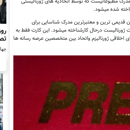
ه مدرک مطبوعاتیست که توسط اتحادیه های ژورنالیستی
خته شده میشود.
ان قدیمی ترین و معتبرترین مدرک شناسایی برای
روز
ت ژورنالیست درحال کارشناخته میشود. این کارت فقط به
تص
ای اخلاقی ژورنالیزم واتحاد بین متخصصین عرصه رسانه ها
چهار شن