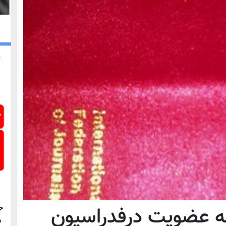
ح
ه عضویت درفدراسیون
د