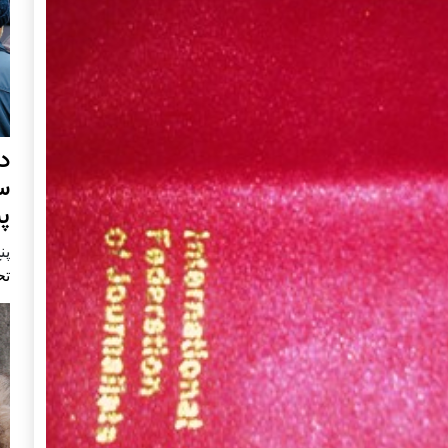
د
س
پ
پنج 
تح