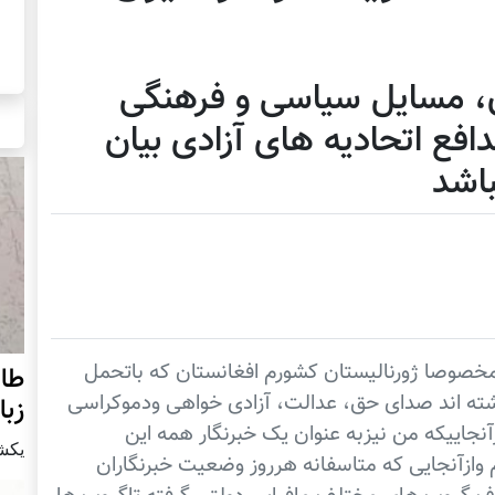
ان، مسایل سیاسی و فرهنگی
دافع اتحادیه های آزادی بیان
اشد
مخصوصا ژورنالیستان کشورم افغانستان که باتحمل
طال
اشته اند صدای حق، عدالت، آزادی خواهی ودموکراسی
زبا
نجاییکه من نیزبه عنوان یک خبرنگار همه این
يكشنبه21 ن
 وازآنجایی که متاسفانه هرروز وضعیت خبرنگاران