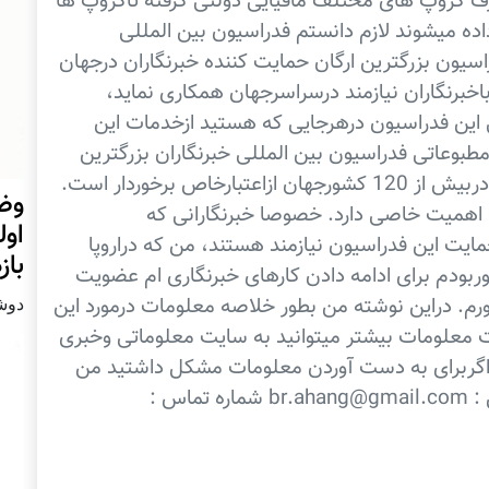
رف گروپ های مختلف مافیایی دولتی گرفته تاگروپ ها
ه میشوند لازم دانستم فدراسیون بین المللی
اسیون بزرگترین ارگان حمایت کننده خبرنگاران درجهان
اخبرنگاران نیازمند درسراسرجهان همکاری نماید،
 این فدراسیون درهرجایی که هستید ازخدمات این
مطبوعاتی فدراسیون بین المللی خبرنگاران بزرگترین
ومعتبرترین کارت هویت برای خبرنگاران بوده ودربیش از 120 کشورجهان ازاعتبارخاص برخوردار است.
وضع
ا اهمیت خاصی دارد. خصوصا خبرنگارانی که
اول
مایت این فدراسیون نیازمند هستند، من که دراروپا
با
ربودم برای ادامه دادن کارهای خبرنگاری ام عضویت
رم. دراین نوشته من بطور خلاصه معلومات درمورد این
دوشنبه31 
هت معلومات بیشتر میتوانید به سایت معلوماتی وخبری
اگربرای به دست آوردن معلومات مشکل داشتید من
نیزمیتوانم برای شما معلومات ارائه نمایم.امیل : br.ahang@gmail.com شماره تماس :