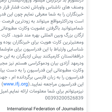
درکشورم بد ترگزارش میشود وژورنالیستان ازط
وصنف های ناشناس واوباش تحت فشار قرار داد
خبرنگاران را به شما معرفی نمایم چون این فدر
است ودراکثرمواقع میتواند به زودترین فرصت ب
شمامیتوانید باگرفتن عضویت وکارت مطبوعاتی
ارگان بزرگ وبین المللی بهره مند شوید. کارت 
شناسایی وارتباط با این فدراسیون برای ماوشم
درافغانستان کارمیکنند بیش ازدیگران به این ح
ودرمهد آزادی بیان ودموکراسی هستم نیز مجبو
وکارت مطبوعاتی این فدراسیون را به دست بیاو
فدراسیون را به زبان فارسی برگردانده ام ، ج
این فدراسیون مراجعه نمایید.(
www.ifj.org
) 
00393200526839
International Federation of Journalists