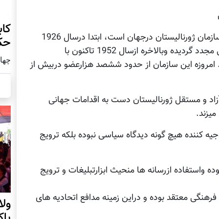
کاب
فدراسیون بین المللی ژورنالیستان که بزرگترین سازمان ژورنالیستان درجهان است، ابتدا درسال 1926
حک
بنیان گذاری شده و سپس درسال 1946 بازگشایی مجدد گردیده وبالاخره ازسال 1952 تاکنون با
چهار شنب
 امروزه این سازمان از حدود ششصد هزارعضو دربیش از
آزاد و مستقل ژورنالیستان دست به اقدامات جهانی
میزند.
وجیه کننده هیچ گونه دیدگاه سیاسی نبوده بلکه ترویج
واستفاده ازرسانه ها منحیث ابزارتبلیغات و ترویج
فرهنگی معتقد بوده و دراین زمینه مدافع اتحادیه های
ول
پا