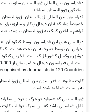
• فدراسیون بین المللی ژورنالیستان سازمانیست
سخنگوی ژورنالیستان میباشد.
فدراسیون بین المللی ژورنالیستان، ژورنالیستان 
خصوصاً زمانیکه آنان درحال پیکار و مبارزه بر
فراهم ساختن کمک به ژورنالیستان نیازمند، صندو
• پالیسی های این فدراسیون توسط کنگره آن تع
اجرایی آن توسط دبیرخانه آن تحت هدایت یک کم
است.این فدراسیون درحال حاضر بیش از 600.000 عضو فعال در100 کشور جهان دارد.
ecognised by Journalists in 120 Countries.
کارت مطبوعات فدراسیون بین المللی ژورنالیست
به رسمیت شناخته شده است
ژورنالیستانی که همواره درتحرک و درحال سفراند ن
قابل شناسایی باشد که این مدرک درقالب کارت م