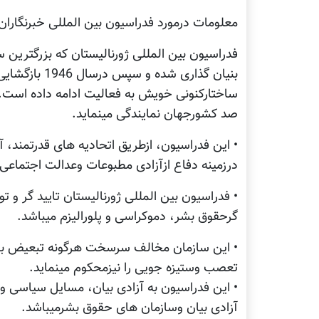
معلومات درمورد فدراسیون بین المللی خبرنگاران
ساختارکنونی خویش به فعالیت ادامه داده است.
صد کشورجهان نمایندگی مینماید.
• این فدراسیون، ازطریق اتحادیه های قدرتمند، 
درزمینه دفاع ازآزادی مطبوعات وعدالت اجتماعی 
• فدراسیون بین المللی ژورنالیستان تایید گر و ت
گرحقوق بشر، دموکراسی و پلورالیزم میباشد.
• این سازمان مخالف سرسخت هرگونه تبعیض بوده 
تعصب وستیزه جویی را نیزمحکوم مینماید.
• این فدراسیون به آزادی بیان، مسایل سیاسی و 
آزادی بیان وسازمان های حقوق بشرمیباشد.