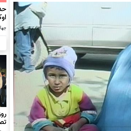
حد
اوک
چهار شنب
روز
تص