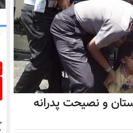
ستان و نصیحت پدرانه
ح
د