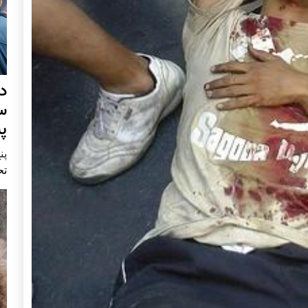
د
س
پ
پنج 
تح