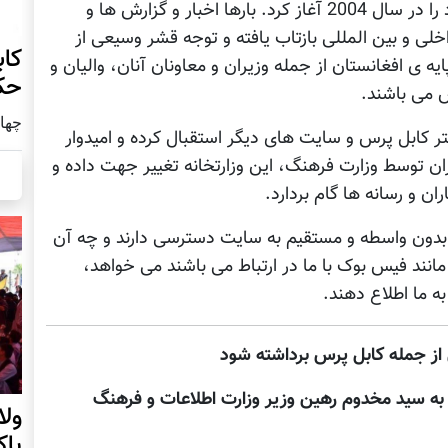
و این رسانه ی آزاد اينترنتی، فعالیت نشراتی خود را در سال 2004 آغاز کرد. بارها اخبار و گزارش ها و
لی و بين المللی بازتاب يافته و توجه قشر وسیعی از
کاب
یه ی افغانستان از جمله وزيران و معاونان آنان، والیان و
حک
س می باشند.
چهار شنب
تر کابل پرس و سایت های ديگر استقبال کرده و اميدوار
ن توسط وزارت فرهنگ، اين وزارتخانه تغییر جهت داده و
ان و رسانه ها گام بردارد.
 بدون واسطه و مستقیم به سایت دسترسی دارند و چه آن
نند فيس بوک با ما در ارتباط می باشند می خواهد،
به ما اطلاع دهند.
 از جمله کابل پرس برداشته شود
 به سید مخدوم رهین وزیر وزارت اطلاعات و فرهنگ
ول
پا