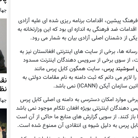
چهار شنب
 فرهنگ پيشین، اقدامات برنامه ریزی شده ای علیه آزادی
امات ضد فرهنگی به اندازه ای بود که اين وزارتخانه به
کی از دشمنان اصلی آزادی بیان به شمار می رود.
انه ها، برخی از سایت های اينترنتی افغانستان نيز به
ت، از سوی برخی از سرويس دهندگان اينترنت مسدود
ی اسوشیتد پرس
، سایت همگون کابل پرس مانند
ا لازم می دانم که ثبت دامنه به نام مقامات دولتی به
نق
آيکن (ICANN) نمی باشد.
نظ
رخی موارد امکان دسترسی به دامنه ی اصلی کابل پرس
چهار شنب
 دهندگان اينترنتی بويژه افغان تلکام موجود نمی باشد
ا باز کنند. از سویی گزارش های منابع ما حاکی از آن است
کابل پرس به دليل شیوه ی انتقادی آن ممنوع شده است.