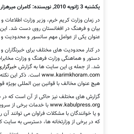
يكشنبه 3 ژانويه 2010, نويسنده: کامران میرهزار
در زمان وزارت کریم خرم، وزیر وزارت اطلاعات و
بیان و فرهنگ در افغانستان روی دست شد. اين اقد
عنوان يکی از عوامل مهم سانسور و محدوديت و ي
در کنار محدودیت های مختلف برای خبرنگاران و رس
دستور و هماهنگی وزارت فرهنگ و وزارت مخابرا
شد. از جمله ی اين سایت ها به گزارش
خبرگزار
www.karimkhoram.com
است. ذکر اين نکته ر
هيچ عنوان مخالف با قوانین بین المللی بويژه قوانين سازمان 
گزارش های مختلف نيز حاکی از آن است که در ب
www.kabulpress.org
با خدمات برخی از سرویس
و يا خوانندگان با مشکلات فراوان می توانند آن ر
که در برخی از وزارتخانه ها، دسترسی به سایت 