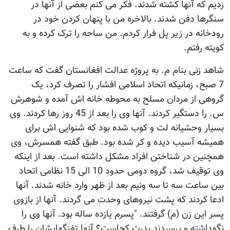
زدیم که آنها کشته شدند. فکر می کنم بعضی از آنها در
سنگرها دفن شدند. بالاخره من با پنهان کردن خود در
رودخانه در زیر پل فرار کردم. من ساحه را ترک کرده و به
کویته رفتم.
شاهد زنی بنام م. به پروژه عدالت افغانستان گفت که ساعت
7 صبح، زمانیکه اتحاد اسلامی افشار را تصرف کرد، یک
گروهی از مردان مسلح به محوطه خانه اش آمده و شوهرش
س. را دستگیر کردند. آنها وی را بعد از 45 روز رها کردند. وی
بسیار وحشیانه لت و کوب شده بود که شنوایی اش برای
همیشه آسیب دیده و کر شده بود. طبق گفته همسرش، وی
همچنین در شناختن افراد مشکل داشته است. بعد از اینکه
وی توقیف شد، گروه دومی حدود 10 الی 15 نظامی اتحاد
بین ساعت سه تا سه ونیم بعد از ظهر وارد خانه شدند. آنها
ادعا کردند که پشت نیروهای وحدت می گردند. آنها از بازوی
پسر این زن (م) گرفتند. "پسرم یازده ساله بود. آنها وی را
نگهداشته و پرسیدند پدرت کجاست؟ آنها تفنگهایشان را طرف