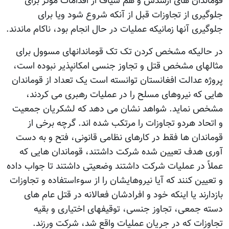
قوماندان های ارشدش و هم سیاف از اقدامات موثر برای
جلوگیری از تجاوزات قبل از آنکه شروع شود ویا برای
جلوگیری آنها زمانیکه عملیات در حال انجام بود، ناکام ماندند.
در حالیکه مشخص کردن تک تک قوماندانهای مسوول برای
مثالهای مشخص قتل و تجاوز جنسی امکانپذیر نبوده است،
پروژه عدالت افغانستان توانسته است یک تعداد از قوماندان
هایی که نیروهای مسلح را در عملیات رهبری می کردند،
مشخص نماید. شواهد نشان می دهد که لشکریان جمعیت
و اتحاد هردو تجاوزات را مرتکب شده اند. گرچه برخی از
قوماندان ها فقط در کارهای نظامی قانونی، فتح و به دست
آوری هدف تعیین شده شرکت داشتند، قوماندان هایی که
عملاً در عملیات شرکت داشتند وضعیتی داشتند تا جواب داده
و تعیین کنند که آیا نیروهایشان را از سوءاستفاده و تجاوزات
بازدارند یا اینکه خود و افرادشان فعالانه در قتل عام های
دسته جمعی، تجاوز جنسی، توقیفهای اختیاری و بقیه
تجاوزات که در جریان عملیات واقع شد، شرکت ورزند.