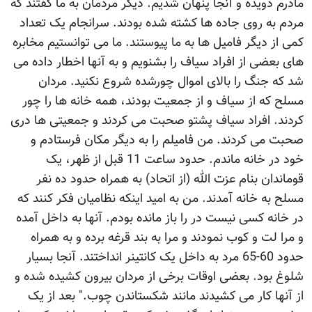
مادرم دویده و آنجا پنهان شدیم. دیگر مردمان به ما گفتند که
مردم به روی جاده ها کشته شده بودند. سرانجام یک تعداد
کمی از دیگر فامیل ها به ما پیوستند. ما می توانستیم مخابره
های بعضی از افراد سیاف را بشنویم و به آنها اخطار داده می
شد که جنگ را بالای اموال چورشده شروع نکنید. مردان
مسلح که از سیاف و از جمعیت بودند، همه خانه ها را چور
کردند. افراد سیاف پشتو صحبت می کردند و جمعیتی ها دری
صحبت می کردند. من فامیلم را به دیگر مکان فرستادم و
خود در خانه ماندم. حدود ساعت 11 قبل از ظهر، یک
قوماندان بنام عزت الله (از اتحاد) به همراه حدود ده نفر
مسلح به خانه آمدند. من به امید اینکه نظامیان فکر کنند که
در خانه کسی نیست در را باز مانده بودم. آنها به داخل آمده
و مرا لت و کوب نمودند و مرا به بند قرغه برده و به همراه
حدود 60-65 مرد به داخل یک کانتینر انداختند. آنجا بسیار
شلوغ بود. بعضی اوقات برخی از مردان بیرون کشیده شده و
از آنها کار می کشیدند مانند شکستاندن چوب." بعد از یک