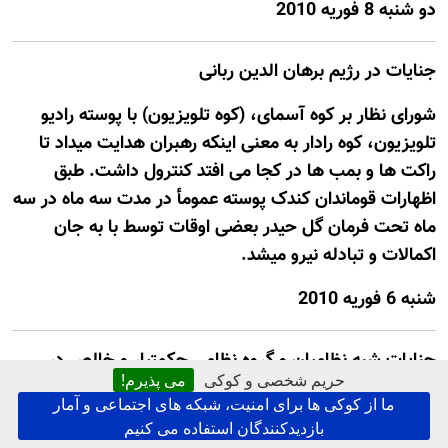
دو شنبه 8 فوريه 2010
جنایات در رژيم برهان الدین ربانی
شورای نظار بر کوه آسمای، (کوه تلویزیون) با پوسته رادیو
تلویزیون، کوه رادار به معنی اینکه رهبران هدایت میداد تا
راکت ها و بمب ها در کجا می افتد کنترول داشت. طبق
اظهارات قوماندان کندک پوسته عمومأ در مدت سه ماه در سه
ماه تحت فرمان گل حیدر بعضی اوقات توسط با به جان
اکمالات و تبادله نیرو میشد.
شنبه 6 فوريه 2010
جنایات شبه نظامیان و گروه نظامی حکمتیار و خالص در
حریم شخصی و کوکی
می پذیرم!
زمان نجیب الله
ما از کوکی ها برای امنیت، شبکه های اجتماعی و آمار
بازدیدکنندگان استفاده می کنیم
عقب نشینی روسها و زمان پس از آن/ آویزان کردن زندانی ها