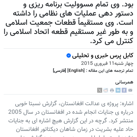
بود. وی تمام مسوولیت برنامه ریزی و
دستور دهی عملیات های نظامی را داشته
است. وی مستقیماً قطعات جمعیت اسلامی
و به طور غیر مستقیم قطعه اتحاد اسلامی را
کنترل می کرد.
کابل پرس خبری و تحلیلی
چهار شنبه11 فبروری 2015
تمام ترجمه هاى اين مقاله :
]
English
[
[فارسى]
همرسانی
اشاره: پروژه ی عدالت افغانستان، گزارش نسبتا خوبی
درباره ی جنایات انجام شده در افغانستان در سال 2005
منتشر کرد. گرچه در اين گزارش هيچ اشاره ای به جنایات
حاد علیه بشریت در زمان شاهان ديکتاتور افغانستان