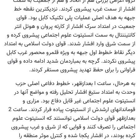
گروه اعزامی بزرگی هم از اتحاد و هم از جمعیت به سمت
افشار از سمت غرب پیشروی کردند. نزدیکترین نقطه خط
جبهه به هدف اصلی عملیات پلی تکنیک کابل بود. قوای
جمعیت در امتداد سرک افشار از کارته پروان و هوتل انتر
کانتیننتال به سمت انستیتوت علوم اجتماعی پیشروی کرده و
از سمت شرق وارد افشار شدند. قوای دولت اسلامی به امتداد
دیگر نقاط خطوط اول جبهه به ویژه قلمرو محصور غرب کابل
پیشروی نکردند. گرچه به بمباردمان شدید ادامه داده و قوای
فراوانی را برای حفظ تهدید پیشروی مستقر کردند.
به هرحال، ساعت ا بعدازظهر، خطوط دفاعی اصلی حزب
وحدت به امتداد ستیغ افشار تحلیل رفته و مواضع آنها در
انستیتوت علوم اجتماعی غیر قابل دفاع بود. مزاری و
قوماندانهای ارشدش از انستیتوت پیاده فرار کردند. ساعت 2
بعدازظهر قوای دولت اسلامی توانستند که انستیتوت علوم
اجتماعی را تصرف کنند و قوایی که از شرق و غرب پیشروی
کرده بودند، در افشار یکجا شده و کنترل موثر منطقه را