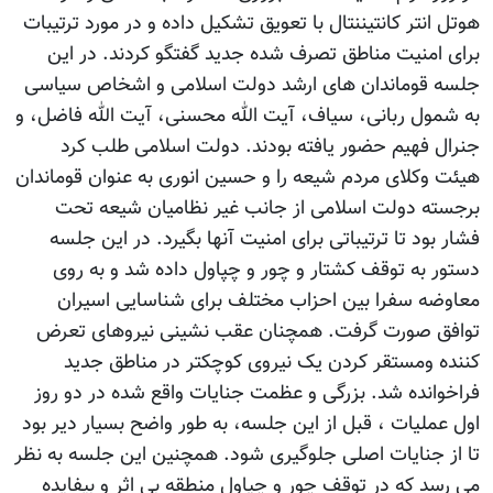
هوتل انتر کانتیننتال با تعویق تشکیل داده و در مورد ترتیبات
برای امنیت مناطق تصرف شده جدید گفتگو کردند. در این
جلسه قوماندان های ارشد دولت اسلامی و اشخاص سیاسی
به شمول ربانی، سیاف، آیت الله محسنی، آیت الله فاضل، و
جنرال فهیم حضور یافته بودند. دولت اسلامی طلب کرد
هیئت وکلای مردم شیعه را و حسین انوری به عنوان قوماندان
برجسته دولت اسلامی از جانب غیر نظامیان شیعه تحت
فشار بود تا ترتیباتی برای امنیت آنها بگیرد. در این جلسه
دستور به توقف کشتار و چور و چپاول داده شد و به روی
معاوضه سفرا بین احزاب مختلف برای شناسایی اسیران
توافق صورت گرفت. همچنان عقب نشینی نیروهای تعرض
کننده ومستقر کردن یک نیروی کوچکتر در مناطق جدید
فراخوانده شد. بزرگی و عظمت جنایات واقع شده در دو روز
اول عملیات ، قبل از این جلسه، به طور واضح بسیار دیر بود
تا از جنایات اصلی جلوگیری شود. همچنین این جلسه به نظر
می رسد که در توقف چور و چپاول منطقه بی اثر و بیفایده