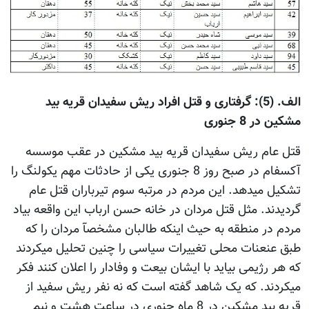
الف. (5): گرفتاری و قتل افراد ریش سفیدان قریه بید
مشکین در 8 جنوری
قتل عام ریش سفیدان قریه بید مشکین در عقب موسسه
آکسفام در صبح روز 8 جنوری یکی از حادثات مهم یکولنگ را
تشکیل میدهد. این مردم در مرتبه سوم تیرباران قتل عام
گردیدند. مثل قتل مردان در خانه حسن ارباب این واقعه بیاد
مردم در منطقه به حیث اینکه طالبان مشخصآ مردان را که
طبق عنعنات محلی تغییرات سیاسی را چنین تحلیل میکردند
که هر رژیمی بیاید با ایشان بیعت و وفادار را اعلان کنند فکر
میکردند. که یک شاهد گفته است که نه نفر ریش سفید از
قریه بید مشکین در 8 ماه جنوری در ساعت هشت و نیم