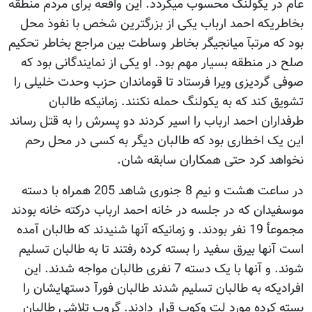
عام در یکولنگ محسوب میگردد. این واقعه برای مردم منطقه
بخاطریکه احمد ارباب یکی از بزرگترین شخص با نفوذ محل
بود که مرتبآ میانجیگر بخاطر وساطت بین مراجع بخاطر تحکیم
صلح در منطقه بسیار مهم بود. او یکی از نمایندگانی بود که
صوفی گردیزی ویرا فرستاد تا قوماندان حزب وحدت خلیلی را
تشویق کند که به یکولنگ حمله نکنند. زمانیکه طالبان
طرفداران احمد ارباب را اسیر کردند دو پسرش را به قتل رساند
این یک اخطاری بود که طالبان دیگر به کسی در محل رحم
نخواهد کرد حتی همکاران سابقه شان.
در ساعت هشت و نیم 8 جنوری شاهد 205 همراه با دسته
موسفیدان که در جلسه در خانه احمد ارباب درکته خانه بودند
مجموعأ 19 نفر بودند. و زمانیکه آنها شنیدند که طالبان آمده
است آنها بیرق سفید را بسته کرده رفتند تا به طالبان تسلیم
شوند. و آنها با یک دسته 7 نفری طالبان مواجه شدند. این
افرادیکه به طالبان تسلیم شدند طالبان فورآ دستهایشان را
بسته کرده مورد لت وکوب قرار دادند. گروپ تلاشی طالبان