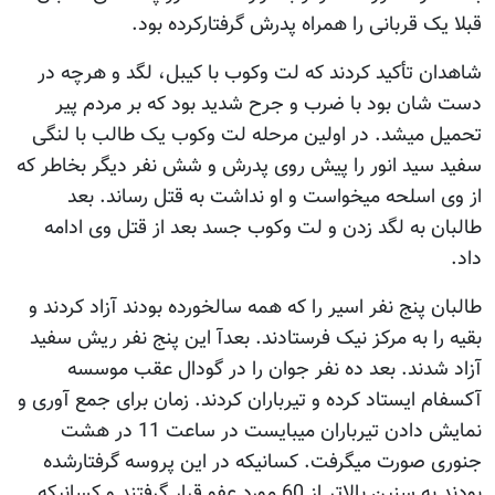
قبلا یک قربانی را همراه پدرش گرفتارکرده بود.
شاهدان تأکید کردند که لت وکوب با کیبل، لگد و هرچه در
دست شان بود با ضرب و جرح شدید بود که بر مردم پیر
تحمیل میشد. در اولین مرحله لت وکوب یک طالب با لنگی
سفید سید انور را پیش روی پدرش و شش نفر دیگر بخاطر که
از وی اسلحه میخواست و او نداشت به قتل رساند. بعد
طالبان به لگد زدن و لت وکوب جسد بعد از قتل وی ادامه
داد.
طالبان پنج نفر اسیر را که همه سالخورده بودند آزاد کردند و
بقیه را به مرکز نیک فرستادند. بعدآ این پنج نفر ریش سفید
آزاد شدند. بعد ده نفر جوان را در گودال عقب موسسه
آکسفام ایستاد کرده و تیرباران کردند. زمان برای جمع آوری و
نمایش دادن تیرباران میبایست در ساعت 11 در هشت
جنوری صورت میگرفت. کسانیکه در این پروسه گرفتارشده
بودند به سنین بالاتر از 60 مورد عفو قرار گرفتند و کسانیکه