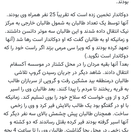
بودند.
دوکاندار تخمین زده است که تقریبآ 25 نفر همراه وی بودند.
آنها توسط یک تعداد طالبان به شمول طالبان خارجی به مرکز
نیک انتقال داده شدند و این طالبان سه موتر داتسن داشتند.
و زمانیکه او به طالبان گفت که او دوکاندار است رها شد (آنها
تعهد کرده بودند و که ویرا سی مرمی بزند اگر راست خود را که
دوکاندار است نگوید.)
بعدآ آنها بقیه مردان را در محل کشتار در موسسه آکسفام
انتقال دادند. شاهد دیگر در جریان رسیدن گروپ تلاشی
طالبان درمنطقه بید مشکین رفت و گروپی از سربازان طالب
به قریه ریختند تا مردم را پیدا کنند. بعد طالبان وی را اسیر
کرد و از وی خواست که سلاح خود را بوی تسلیم کند. زمانیکه
با او در گفتگو بود یک طالب بالایش فیر کرد و وی را زخمی
ساخت. همچنان طالبان پیش چشمش بالای سه نفر دیگر که
آنها اسیر گرفته بودند فیر کرده بقتل رساندند که دو کشته و
یک زخمی در محل بجا گذاشت. طالبان وی را تا ساعت 4 بجه