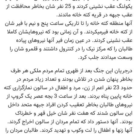
یکولنگ عقب نشینی کردند و 25 نفر شان بخاطر محافظت از
عقب جبهه در قریه کته خانه ماندند.
آنها منطقه کته خانه را تا تاریکی ساعت پنج و نیم با فیر شان
از کته خانه فیرمیکردند. و آن زمانی بود که نیروهایشان کاملا
عقب نشینی کردند. در عین زمان فیر آنها نیروهای پیاده
طالبان را که مرکز نیک را در کنترول داشتند و قلمرو شان را
وسعت میدادند جلب کرد.
درجریان این جنگ بعد از ظهری تمام مردم ملکی هر طرف
بخاطر پنهان شدن در تلاش بودند و تعداد زیاد مردم در
حدود 23 نفر اعم از زن، مرد و اطفال در سالون نمازگزاری کته
خانه پایین پناه بردند. بعد از ساعت 3 بجه عصر یک گروپ از
نیروهای طالبان بخاطر تعقیب کردن افراد جبهه متحد داخل
این سالون شدند که هفت نفر شان خیل قهر و خطرناک
بودند. آنها دستور داد که تمام مردان از سالون اخراج گردند.
آنها زنها و اطفال را لت وکوب و تهدید کردند. طالبان مردان را