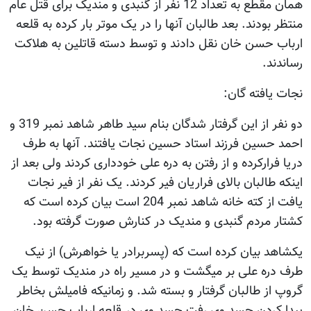
همان مقطع به تعداد 12 نفر از گنبدی و مندیک برای قتل عام
منتظر بودند. بعد طالبان آنها را در یک موتر بار کرده به قلعه
ارباب حسن خان نقل دادند و توسط دسته قاتلین به هلاکت
رساندند.
نجات یافته گان:
دو نفر از این گرفتار شدگان بنام سید طاهر شاهد نمبر 319 و
احمد حسین فرزند استاد حسین نجات یافتند. آنها به طرف
دریا فرارکرده و از رفتن به دره علی خودداری کردند ولی بعد از
اینکه طالبان بالای فراریان فیر کردند. یک نفر از فیر نجات
یافت از کته خانه شاهد نمبر 204 است بیان کرده است که
کشتار مردم گنبدی و مندیک در کنارش صورت گرفته بود.
یکشاهد بیان کرده است که (پسربرادر یا خواهرش) از نیک
طرف دره علی بر میگشت و در مسیر راه در مندیک توسط یک
گروپ از طالبان گرفتار و بسته شد. و زمانیکه فامیلش بخاطر
پیدا کردن جسد وی رفت جسد وی در قلعه ارباب حسن خان