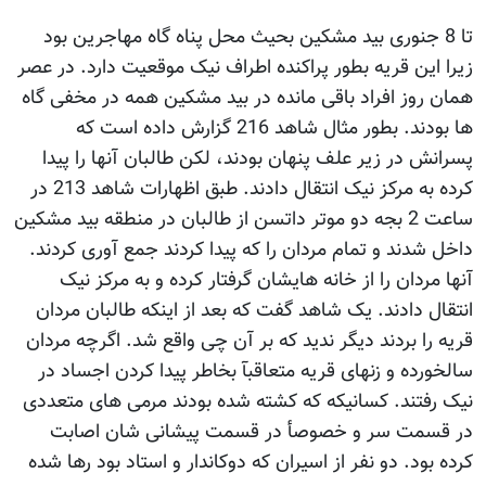
تا 8 جنوری بید مشکین بحیث محل پناه گاه مهاجرین بود
زیرا این قریه بطور پراکنده اطراف نیک موقعیت دارد. در عصر
همان روز افراد باقی مانده در بید مشکین همه در مخفی گاه
ها بودند. بطور مثال شاهد 216 گزارش داده است که
پسرانش در زیر علف پنهان بودند، لکن طالبان آنها را پیدا
کرده به مرکز نیک انتقال دادند. طبق اظهارات شاهد 213 در
ساعت 2 بجه دو موتر داتسن از طالبان در منطقه بید مشکین
داخل شدند و تمام مردان را که پیدا کردند جمع آوری کردند.
آنها مردان را از خانه هایشان گرفتار کرده و به مرکز نیک
انتقال دادند. یک شاهد گفت که بعد از اینکه طالبان مردان
قریه را بردند دیگر ندید که بر آن چی واقع شد. اگرچه مردان
سالخورده و زنهای قریه متعاقبآ بخاطر پیدا کردن اجساد در
نیک رفتند. کسانیکه که کشته شده بودند مرمی های متعددی
در قسمت سر و خصوصأ در قسمت پیشانی شان اصابت
کرده بود. دو نفر از اسیران که دوکاندار و استاد بود رها شده