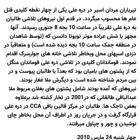
تیرباران مردان اسیر در دره علی یکی از چهار نقطه کلیدی قتل
عام ها محسوب میگردد. در قدم اول نیروهای تلاشی طالبان
به دره علی تقریبآ در ساعت 10 بجه 8 جنوری رسیدند. آنها
مجهز با شش عراده موتر تویوتا داتسن که (توسط شاهدان
در منطقه جمک ساعت 10 بجه دیده شده است) و متعاقبآ در
دزدی اسپهای محل وبخاطر تلاشی خانه های جوارسرک اقدام
نمودند. قوماندانان کلیدی در تلاشی دره علی قوماندان منگل
که از پشتون های بامیان بود که بعدآ با طالبان پیوست و در
بین مردم شناخته شده است و دیگرش ملا غفار بودند.
نیروهای که آمده بودند شامل پشتون های بغلان مربوط ملا
عبدالباقی طالقانی که در2001 در تخار کشته شد برعلاوه
بعض تاجک ها. طالبان در مرکز قالین بافی CCA در دره علی
قرارگاه گرفت و در جریان روز در اطراف آن محل بخاطر چای
نوشیدن و چور و چپاول میرفتند.
چهار شنبه 24 مارس 2010