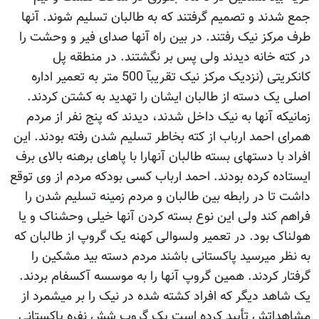
جمع شدند و تصمیم گرفتند که به طالبان تسلیم شوند. آنها
طرف مرکز نیک رفتند. در بین راه آنها صدای فیر و وحشت را
در کته خانه دیدند ولی پس بر نگشتند. در منطقه پل
کانکریتی (نزدیک مرکز نیک تقریبآ 500 متر به تعمیر اداره
اصلی یک دسته از طالبان ایشان را تهدید به کشتن کردند.
زمانیکه آنها به نیک داخل شدند، دیدند که پنج نفر از مردم
همرای احمد ارباب از کته بخاطر تسلیم شدن رفته بودند. این
افراد با دستهای بسته طالبان آنهارا با پاهای برهنه بالای برف
ایستاده کرده بودند. احمد ارباب کسی بودکه مردم از وی توقع
داشت تا در رابطه بین طالبان و مردم زمینه تسلیم شدن را
فراهم کند ولی این نوع بسته کردن آنها خیلی وحشناک و یا
هولناک بود. در تعمیر ولسوالی کهنه یک گروپ از طالبان که
به نظر میرسید پاکستانی باشند مردم دسته بید مشکین را
گرفتار کردند. همین گروپ آنها را به موسسه آکسفام بردند.
یک شاهد دیگر که افراد کشته شده در نیک را بر میشمرد از
مشاهداتش تأیید کرده است یک گروپ شش نفره پاکستانی