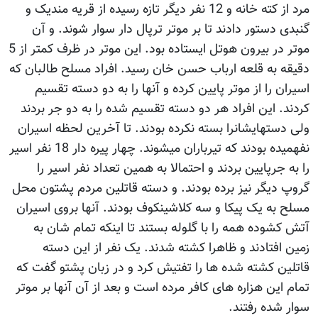
مرد از کته خانه و 12 نفر دیگر تازه رسیده از قریه مندیک و
گنبدی دستور دادند تا بر موتر ترپال دار سوار شوند. و آن
موتر در بیرون هوتل ایستاده بود. این موتر در ظرف کمتر از 5
دقیقه به قلعه ارباب حسن خان رسید. افراد مسلح طالبان که
اسیران را از موتر پایین کرده و آنها را به دو دسته تقسیم
کردند. این افراد هر دو دسته تقسیم شده را به دو جر بردند
ولی دستهایشانرا بسته نکرده بودند. تا آخرین لحظه اسیران
نفهمیده بودند که تیرباران میشوند. چهار پیره دار 18 نفر اسیر
را به جرپایین بردند و احتمالا به همین تعداد نفر اسیر را
گروپ دیگر نیز برده بودند. و دسته قاتلین مردم پشتون محل
مسلح به یک پیکا و سه کلاشینکوف بودند. آنها بروی اسیران
آتش کشوده همه را با گلوله بستند تا اینکه تمام شان به
زمین افتادند و ظاهرا کشته شدند. یک نفر از این دسته
قاتلین کشته شده ها را تفتیش کرد و در زبان پشتو گفت که
تمام این هزاره های کافر مرده است و بعد از آن آنها بر موتر
سوار شده رفتند.