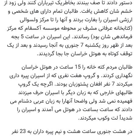
دستور دادند تا صف ببندند بخاطریک تیرباران کنند ولی زود از
خشم شان کاهش یافت. طالبان تمام دارای های شخصی و
ارزشی اسیران را بغارت بردند و آنها را تا مرکز ولسوالی
(کتابخانه عرفانی مشرف بر محوطه موسسه آکسفام که مرکز
فرماندهی شان بود) رساندند. این اسیران در ساعت 5 بجه
بعد از ظهر روز یکشنبه 7 جنوری به آنجا رسیدند و بعد از یک
توقف کوتاه به هوتل خراسان جا بجا گردیدند.
طالبان مردم کته خانه را 15 ساعت در هوتل خراسان
نگهداری کردند. و گروپ هفت نفری که از اسیران پیره داری
میکردند 7 نفر افغان پشتوزبان بودند. اگرچه یک گروپ
طالبهای خارجی که به زبان دیگر با اسیران حرف میزدند
فهمیده نمی شد ولی واضحا آنهارا به زبان عربی دشنام می
دادند که ساعت بساعت در هوتل می آمدند و اسیران را
شدیدأ لت وکوب میکردند.
در هشت جنوری ساعت هشت و نیم پیره داران به 23 نفر