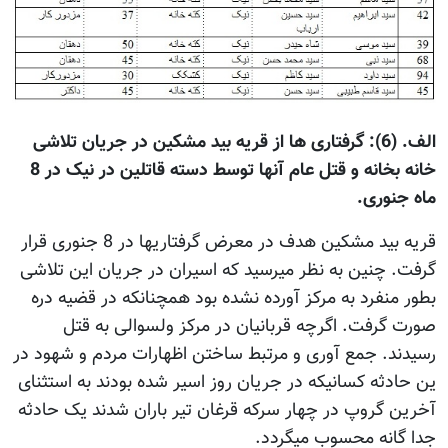
الف. (6): گرفتاری ها از قریه بید مشکین در جریان تلاشی
خانه بخانه و قتل عام آنها توسط دسته قاتلین در نیک در 8
ماه جنوری.
قریه بید مشکین هدف در معرض گرفتاریها در 8 جنوری قرار
گرفت. چنین به نظر میرسید که اسیران در جریان این تلاشی
بطور منفرد به مرکز آورده نشده بود همچنانکه در قضیه دره
صورت گرفت. اگرچه قربانیان در مرکز ولسوالی به قتل
رسیدند. جمع آوری و مرتبط ساختن اظهارات مردم و شهود در
ین حادثه کسانیکه در جریان روز اسیر شده بودند به استثنای
آخرین گروپ در چهار سرکه قرغان تیر باران شدند یک حادثه
جدا گانه محسوب میگردد.