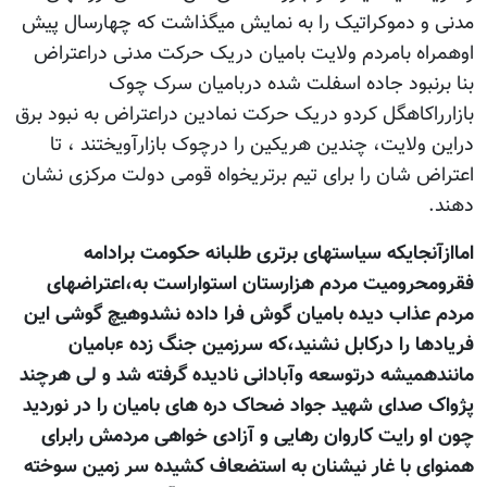
مدنی و دموکراتیک را به نمایش میگذاشت که چهارسال پیش
اوهمراه بامردم ولایت بامیان دریک حرکت مدنی دراعتراض
بنا برنبود جاده اسفلت شده دربامیان سرک چوک
بازارراکاهگل کردو دریک حرکت نمادین دراعتراض به نبود برق
دراین ولایت، چندین هریکین را درچوک بازارآویختند ، تا
اعتراض شان را برای تیم برتریخواه قومی دولت مرکزی نشان
دهند.
اماازآنجایکه سیاستهای برتری طلبانه حکومت برادامه
فقرومحرومیت مردم هزارستان استواراست به،اعتراضهای
مردم عذاب دیده بامیان گوش فرا داده نشدوهیچ گوشی این
فریادها را درکابل نشنید،که سرزمین جنگ زده ءبامیان
مانندهمیشه درتوسعه وآبادانی نادیده گرفته شد و لی هرچند
پژواک صدای شهید جواد ضحاک دره های بامیان را در نوردید
چون او رایت کاروان رهایی و آزادی خواهی مردمش رابرای
همنوای با غار نیشنان به استضعاف کشیده سر زمین سوخته