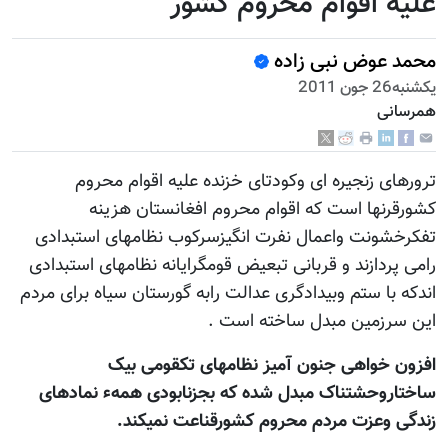
علیه اقوام محروم کشور
محمد عوض نبی زاده
يكشنبه26 جون 2011
همرسانی
ترورهای زنجیره ای وکودتای خزنده علیه اقوام محروم
کشورقرنها است که اقوام محروم افغانستان هزینه
تفکرخشونت واعمال نفرت انگیزسرکوب نظامهای استبدادی
رامی پردازند و قربانی تبعیض قومگرایانه نظامهای استبدادی
اندکه با ستم وبیدادگری عدالت رابه گورستان سیاه برای مردم
این سرزمین مبدل ساخته است .
افزون خواهی جنون آمیز نظامهای تکقومی بیک
ساختاروحشتناک مبدل شده که بجزنابودی همهء نمادهای
زندگی وعزت مردم محروم کشورقناعت نمیکند.