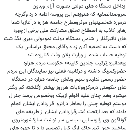
ازداخل دستگا ه های دولتی بصورت آرام وبدون
سروصداتصفیه که هنوزهم این پروسه ادامه دارد وگرچه
درمورد شخصیتهای موثرومطرح جامعه هزاره درآغازبا شعا
رهای کاذب به اصطلاح تحقق مشارکت ملی برخی ازچهره
های تاثیرگذار را شامل دستگاه دولت نمودولی دیری نگذ شت
که دست به تصفیه آنان زد ه وآقای محقق براساس یک
توطیه حساب شده از وزارت پلان وقت کنارزده شد
وبعدانیزدرترکیب چندین کابینهء حکومت مردم هزاره
حضورکمرنگ داشته و درکابینه فعلی نیز نمایندگان این مردم
حضور رسمی ندارندو سهم ونقش جامعه هزاره در دستگاه
های حکومتی درمرکزوولایات هرروز بیشتر ازگذشته کم رنگتر
میشود وهم چنان علیه اقوام ازبیک وبخصوص برضد جنرال
دوستم توطیه چینی را بخاطر درانزوا قراردادن ایشان انجام
دادند که بعد ازتحت فشارقراردادن ایشان از طریقه های
گوناگون وی راازمسایل سیاسی سر نوشت سازکشورمنزوی
ساختند چون تیم حاکم ارگ کابل تصمیم دارد تا چهره های