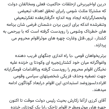
درین اواخیربرخی ازحلقات حاکمیت فعلی ومخالفان دولت
که مشترکا مثلث شومی رابرای تحقق اهداف تبعیضی
وانحصارگرایانه ایجاد وبه اندازه ءگرفتارعقده تفکرتبعیض
وتنفرشده اندکه برای ازبین بردن دشمنان فرضی شان برنامه
های خطرناک وشومی را رویدست گرفته است که با بیرحمی به
کشتار، ترور،قتل وغارت چهره های موثراقوام محروم می
پردازند.
برتریخواهان قومی ،با راه اندازی جنگهای فریب دهنده
واغواگرانه میان خود کشتارزنجیره ای وکودتا ی خزنده علیه
نخبگان اقوام محروم را رویدست گرفته وبااقدامات قومگرایانه
جهت تصفیه وحذف فزیکی شخصیتهای سیاسی وقومی
افراددلسوزوضد استبدادی این اقوام درابعاد گوناگون ادامه
میدهند.
آقای کرزی ازآغا زکارش بحیث رئیس دولت موقت تا اکنون
چهره های موثرومطرح اقوام تاجک رابا یک کودتای خزنده