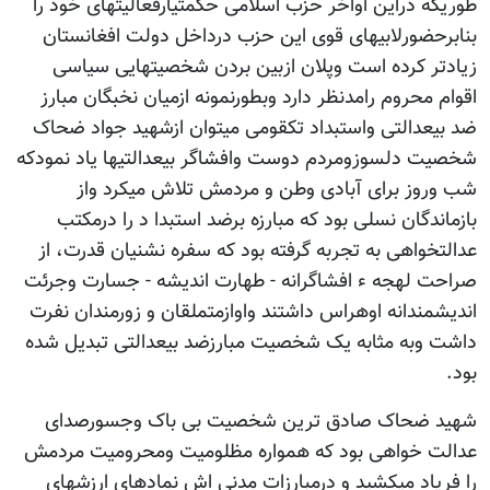
طوریکه دراین اواخر حزب اسلامی حکمتیارفعالیتهای خود را
بنابرحضورلابیهای قوی این حزب درداخل دولت افغانستان
زیادتر کرده است وپلان ازبین بردن شخصیتهایی سیاسی
اقوام محروم رامدنظر دارد وبطورنمونه ازمیان نخبگان مبارز
ضد بیعدالتی واستبداد تکقومی میتوان ازشهید جواد ضحاک
شخصیت دلسوزومردم دوست وافشاگر بیعدالتیها یاد نمودکه
شب وروز برای آبادی وطن و مردمش تلاش میکرد واز
بازماندگان نسلی بود که مبارزه برضد استبدا د را درمکتب
عدالتخواهی به تجربه گرفته بود که سفره نشنیان قدرت، از
صراحت لهجه ء افشاگرانه - طهارت اندیشه - جسارت وجرئت
اندیشمندانه اوهراس داشتند واوازمتملقان و زورمندان نفرت
داشت وبه مثابه یک شخصیت مبارزضد بیعدالتی تبدیل شده
بود.
شهید ضحاک صادق ترین شخصیت بی باک وجسورصدای
عدالت خواهی بود که همواره مظلومیت ومحرومیت مردمش
را فریاد میکشید و درمبارزات مدنی اش نمادهای ارزشهای