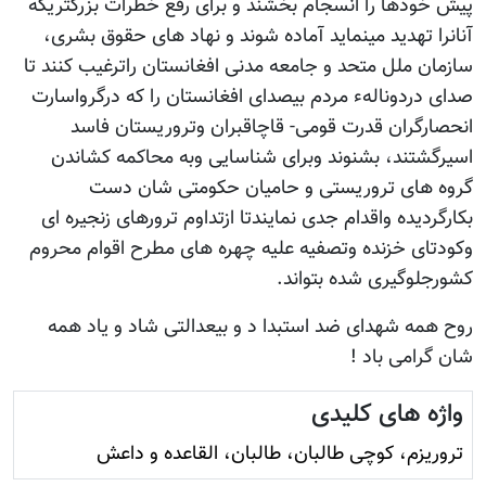
پیش خودها را انسجام بخشند و برای رفع خطرات بزرگتریکه
آنانرا تهدید مینماید آماده شوند و نهاد های حقوق بشری،
سازمان ملل متحد و جامعه مدنی افغانستان راترغیب کنند تا
صدای دردونالهء مردم بیصدای افغانستان را که درگرواسارت
انحصارگران قدرت قومی- قاچاقبران وتروریستان فاسد
اسیرگشتند، بشنوند وبرای شناسایی وبه محاکمه کشاندن
گروه های تروریستی و حامیان حکومتی شان دست
بکارگردیده واقدام جدی نمایندتا ازتداوم ترورهای زنجیره ای
وکودتای خزنده وتصفیه علیه چهره های مطرح اقوام محروم
کشورجلوگیری شده بتواند.
روح همه شهدای ضد استبدا د و بیعدالتی شاد و یاد همه
شان گرامی باد !
واژه های کلیدی
تروريزم، کوچی طالبان، طالبان، القاعده و داعش