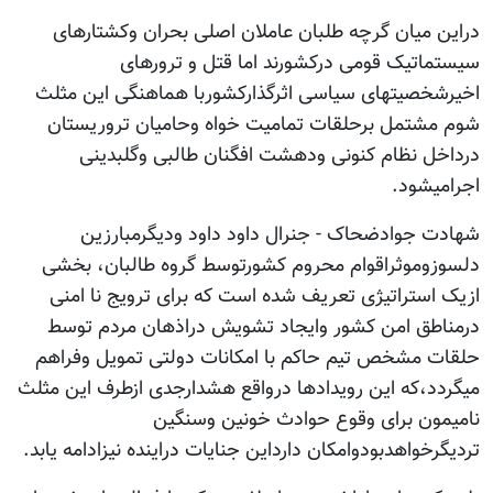
دراین میان گرچه طلبان عاملان اصلی بحران وکشتارهای
سیستماتیک قومی درکشورند اما قتل و ترورهای
اخیرشخصیتهای سیاسی اثرگذارکشوربا هماهنگی این مثلث
شوم مشتمل برحلقات تمامیت خواه وحامیان تروریستان
درداخل نظام کنونی ودهشت افگنان طالبی وگلبدینی
اجرامیشود.
شهادت جوادضحاک - جنرال داود داود ودیگرمبارزین
دلسوزوموثراقوام محروم کشورتوسط گروه طالبان، بخشی
ازیک استراتیژی تعریف شده است که برای ترویج نا امنی
درمناطق امن کشور وایجاد تشویش دراذهان مردم توسط
حلقات مشخص تیم حاکم با امکانات دولتی تمویل وفراهم
میگردد،که این رویدادها درواقع هشدارجدی ازطرف این مثلث
نامیمون برای وقوع حوادث خونین وسنگین
تردیگرخواهدبودوامکان دارداین جنایات دراینده نیزادامه یابد.