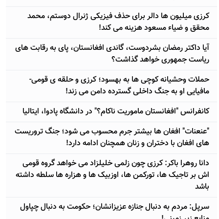
کرزی میلیون ها دالر برای حذف فیزیکی ژنرال دوستم، محمد
محقق و ضیاء مسعود هزینه می کند!
آیا داکتر رمضان بشردوست، گاندی افغانستان، پای به رقابت های
ریاست جمهوری خواهد گذاشت؟
حملات وحشیانه کوچی ها به بهسود؛ کرزی و حلقه ی قومی-
مافیایی او به جنگ داخلی گسترده دامن می زند!
کانفرانس "افغانستان ماموریت ناکام؟" در دانشگاه پادوا، ایتالیا
"عنعنات" افغان ها بیشتر جرم محسوب می شود؛ جنگ تروریست
های افغان با دختران و زنان همچنان ادامه دارد!
دانا روهرا باکر: کرزی چون زلمی خلیلزاد می خواهد گروه قومی
اش بر تاجیک ها، تورکمن ها، اوزبیک ها و هزاره ها سلطه داشته
باشد
سرپل: مردم به دنبال جنازه عزیزانشان؛ حکومت به دنبال چپاول
منابع زیر زمینی!