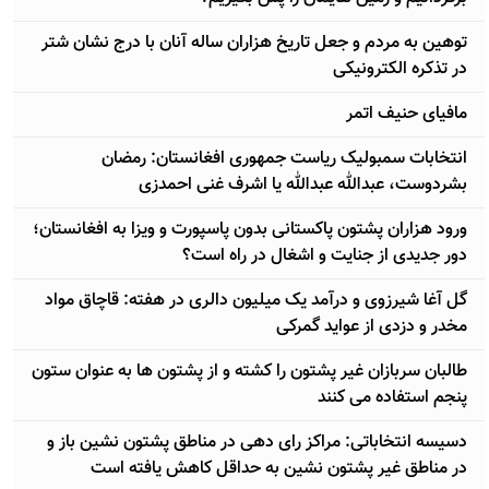
توهین به مردم و جعل تاریخ هزاران ساله آنان با درج نشان شتر
در تذکره الکترونیکی
مافیای حنیف اتمر
انتخابات سمبولیک ریاست جمهوری افغانستان: رمضان
بشردوست، عبدالله عبدالله یا اشرف غنی احمدزی
ورود هزاران پشتون پاکستانی بدون پاسپورت و ویزا به افغانستان؛
دور جدیدی از جنایت و اشغال در راه است؟
گل آغا شيرزوی و درآمد يک ميليون دالری در هفته: قاچاق مواد
مخدر و دزدی از عوايد گمرکی
طالبان سربازان غیر پشتون را کشته و از پشتون ها به عنوان ستون
پنجم استفاده می کنند
دسیسه انتخاباتی: مراکز رای دهی در مناطق پشتون نشین باز و
در مناطق غیر پشتون نشین به حداقل کاهش یافته است