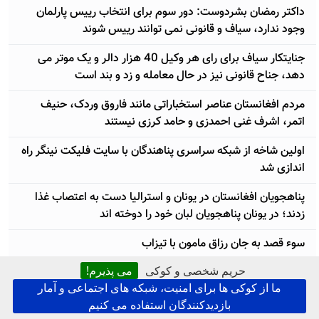
داکتر رمضان بشردوست: دور سوم برای انتخاب رییس پارلمان
وجود ندارد، سیاف و قانونی نمی توانند رییس شوند
جنایتکار سیاف برای رای هر وکیل 40 هزار دالر و یک موتر می
دهد، جناح قانونی نیز در حال معامله و زد و بند است
مردم افغانستان عناصر استخباراتی مانند فاروق وردک، حنیف
اتمر، اشرف غنی احمدزی و حامد کرزی نیستند
اولین شاخه از شبکه سراسری پناهندگان با سایت فلیکت نینگر راه
اندازی شد
پناهجویان افغانستان در یونان و استرالیا دست به اعتصاب غذا
زدند؛ در یونان پناهجویان لبان خود را دوخته اند
سوء قصد به جان رزاق مامون با تیزاب
حریم شخصی و کوکی
می پذیرم!
امضای قرارداد بازگشت پناهجویان از استرالیا؛ دولت افغانستان
ما از کوکی ها برای امنیت، شبکه های اجتماعی و آمار
بلای جان شهروندانش است!
بازدیدکنندگان استفاده می کنیم