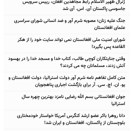
ژنرال ظھیر الاسلام رابط مجاهدین افغان، رییس سرویس
جاسوسی پاکستان آی. اس. آی شد
جنگ علیه زنان؛ مصوبه شرم آور و ضد انسانی شورای سراسری
علمای افغانستان
شورای امنیت ملی افغانستان نمی تواند سایت خود را از هکر
القاعده پس بگیرد!
وقتی جنایتکاران کوچی طالب، کتاب خدا و مسجد خدا را در بهسود
آتش زدند، مسلمانان چه می کردند؟
متن کامل تفاهم نامه شرم آور دولت استرالیا، دولت افغانستان و
یو. ان. اچ. سی. آر برای بازگشت اجباری پناهجویان
جوان افغانستانی بسم الله رضایی نامزد بهترین چهره سال
استرالیا
دانا روهرا باکر عضو ارشد کنگرس آمریکا خواستار خودمختاری
بلوچستان از پاکستان، افغانستان و ایران شد!