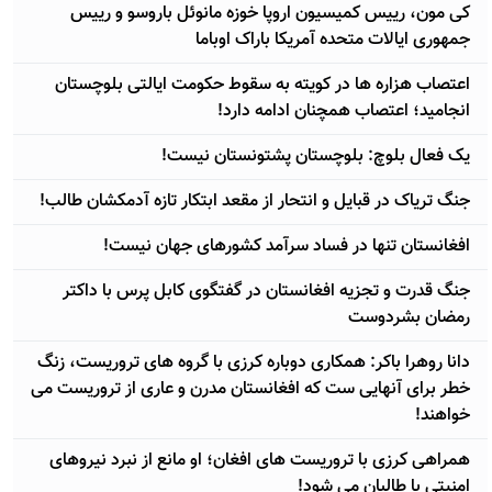
کی مون، رییس کمیسیون اروپا خوزه مانوئل باروسو و رییس
جمهوری ایالات متحده آمریکا باراک اوباما
اعتصاب هزاره ها در کویته به سقوط حکومت ایالتی بلوچستان
انجامید؛ اعتصاب همچنان ادامه دارد!
یک فعال بلوچ: بلوچستان پشتونستان نیست!
جنگ تریاک در قبایل و انتحار از مقعد ابتکار تازه آدمکشان طالب!
افغانستان تنها در فساد سرآمد کشورهای جهان نیست!
جنگ قدرت و تجزیه افغانستان در گفتگوی کابل پرس با داکتر
رمضان بشردوست
دانا روهرا باکر: همکاری دوباره کرزی با گروه های تروریست، زنگ
خطر برای آنهایی ست که افغانستان مدرن و عاری از تروریست می
خواهند!
همراهی کرزی با تروریست های افغان؛ او مانع از نبرد نیروهای
امنیتی با طالبان می شود!