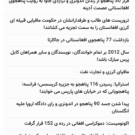
فرار 30 پناهجو از زندان اندونزی و تراژدی جاوا به روایت پناهجوی
افغانستانی عصمت آدینه
تروریست های طالب و طرفدارانشان در حکومت مافیایی قبیله ای
کرزی افغانستان را به سمت تجزیه می کشانند!
بازداشت 77 پناهجوی افغانستانی در جاکارتا
سال 2012 بر تمام خوانندگان، نویسندگان و سایر همراهان کابل
پرس مبارک باشد!
مافیای کرزی و تجارت نفت
استرالیا: رسیدن 116 پناهجو به جزیره کریسمس؛ فرانسه:
پناهجویانی که در خیابان های پاریس می خوابند!
پیدا شدن جسد 90 پناهجو در اندونزی و رای دادگاه اروپا علیه
انگلستان
اکونومیست: دموکراسی افغانی در رده ی 152 قرار گرفت