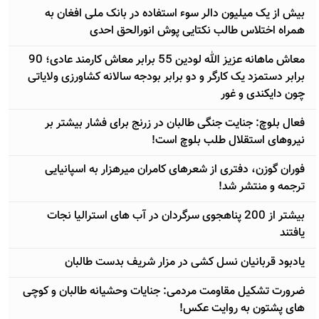
بيش از يک ميليون دالر سوء استفاده در بانک ملی افغان به
همراه اختلاس طالب نکتایی پوش انورالحق احدی
معاش ماهانه عزیز الله لودین 55 برابر معاش کارمند عادی؛ 90
برابر دستمزد یک کارگر و دو برابر بودجه سالانه کشاورزی ولایاتی
چون دایکندی و غور
فعال بلوچ: جنایت جنگی طالبان در زرنج برای فشار بیشتر بر
نیروهای استقلال طلب بلوچ است!
فوران گوزن، دفتری از شعرهای کامران میرهزار به اسپانیایی
ترجمه و منتشر شد!
بیشتر از 200 پناهجوی سرگردان در آب های استرالیا نجات
یافتند
یادبود قربانیان نسل کشی در مزار شریف بدست طالبان
ضرورت تشکیل مقاومت مردمی: جنایات وحشیانه طالبان و کوچی
های پشتون به روایت عکس!