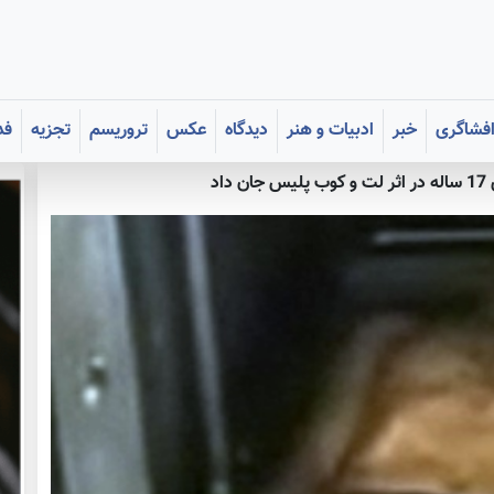
فشاگری
خبر
ادبیات و هنر
دیدگاه
عکس
تروریسم
تجزیه
فد
اد