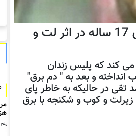
اندونیزیا: یک پناهجوی 17 ساله در اثر لت و
 می کند که پلیس زندان
ب انداخته و بعد به " دم برق"
 تقی در حالیکه به خاطر پای
یرلت و کوب و شکنجه با برق
مرا
هزا
پنج شنبه2