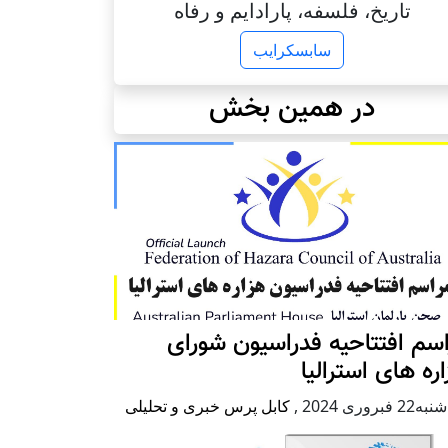
تاریخ، فلسفه، پارادایم و رفاه
سابسکرایب
در همین بخش
سم افتتاحیه فدراسیون شورای
ره های استرالیا
2 فبروری 2024
,
کابل پرس خبری و تحلیلی