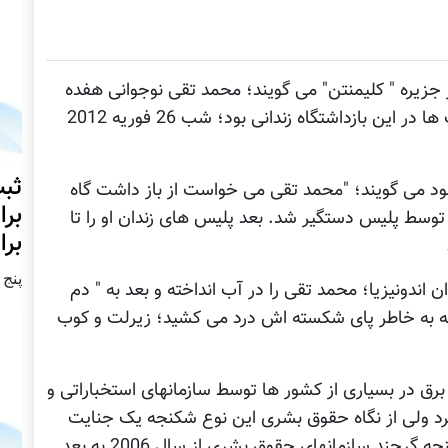
ر جزیره " کلیمنتن" می گویند؛ محمد تقی نوجوانی هفده
ساله اهل ولسوالی جاغوری ولایت غزنی که مدت ها در این بازداشتگاه زندانی بود؛ شب 26 فوریه 2012
ثبت
د می گویند؛ "محمد تقی می خواست از باز داشت گاه
برا
توسط پلیس دستگیر شد. بعد پلیس های زندان او را تا
برا
پنج شنبه2
ن اندونیزیا؛ محمد تقی را در آب انداخته و بعد به " دم
که به خاطر پای شکسته اش درد می کشید؛ زیرلت و کوب
رق در بسیاری از کشور ها توسط سازمانهای استخباراتی و
رد ولی از نگاه حقوق بشری این نوع شکنجه یک جنایت
شمرده می شود. برای متوقف کردن این نوع شکنجه گرچند سازمانهای حقوق بشری از سال 2006 به بعد