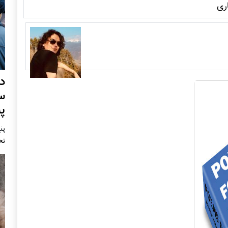
ری
د
س
پ
پنج 
تح