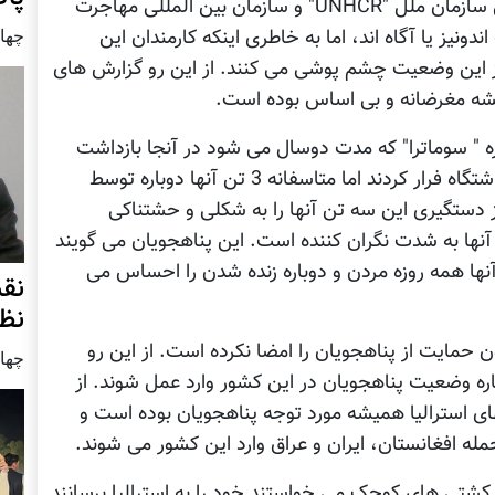
پناهجویان می گویند ؛ مسئولین کمیسیاری عالی سازمان ملل "UNHCR" و سازمان بین المللی مهاجرت
چهار شنب
اندونیز یا آگاه اند، اما به خاطری اینکه کارمندان این
از این وضعیت چشم پوشی می کنند. از این رو گزارش های
یشه مغرضانه و بی اساس بوده است.
یره " سوماترا" که مدت دوسال می شود در آنجا بازداشت
هستند، می گویند؛ دوماه قبل 13 تن از این بازداشتگاه فرار کردند اما متاسفانه 3 تن آنها دوباره توسط
ز دستگیری این سه تن آنها را به شکلی و حشتناکی
ا به شدت نگران کننده است. این پناهجویان می گویند
ا همه روزه مردن و دوباره زنده شدن را احساس می
نق
نظ
 حمایت از پناهجویان را امضا نکرده است. از این رو
چهار شنب
اره وضعیت پناهجویان در این کشور وارد عمل شوند. از
ای استرالیا همیشه مورد توجه پناهجویان بوده است و
له افغانستان، ایران و عراق وارد این کشور می شوند.
کشتی های کوچک می خواستند خود را به استرالیا برسانند