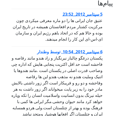
پيام‌ها
5 سپتامبر 2012, 23:52
عتیق جان ایرانی ها را دو ماره معرفی میکردی چون
مرکزیت کشتار مردم افغانستان همیشه در تاریخ ایران
بوده و حالا هم که در اتحاد باهم رژیم ایران و سازمان
ای-اس-ای این کار را انجام میدهند.
6 سپتامبر 2012, 10:54
,
توسط
وطندار
پکستان درغگو چالباز نیرنگباز و زاد هندو مانند رقاصه و
فاحشه است حد اقل اکثریت پنجابی هایش که اداره چی
وصاحب قدرت اصلی در پکستان است .مانند هندوها یا
اتنیک وملیت هندو نه مذهب هندو این ها رقاصه
وفاحشه و دو رو و فریبکار است اگر زور داشتی بالایش
مادر خود را به زیر پایت میخواباند اگر زور داشت به هر
حیله نیرنگ بدون انسانیت واسلامیت انسان را تکه وپاره
خواهد کرد مانند حیوان وحشی.مگر ایرانی ها کمی با
فرهنگ بوده و بهتر از چتلستان است.ولی هردو همسایه
ایران و چتلستان اگر افغانها هوشیار ومتحد نباشد