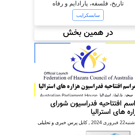
تاریخ، فلسفه، پارادایم و رفاه
سابسکرایب
در همین بخش
سم افتتاحیه فدراسیون شورای
ره های استرالیا
2 فبروری 2024
,
کابل پرس خبری و تحلیلی