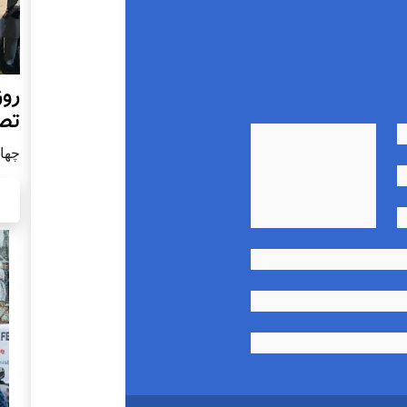
روز
تص
چهار شن