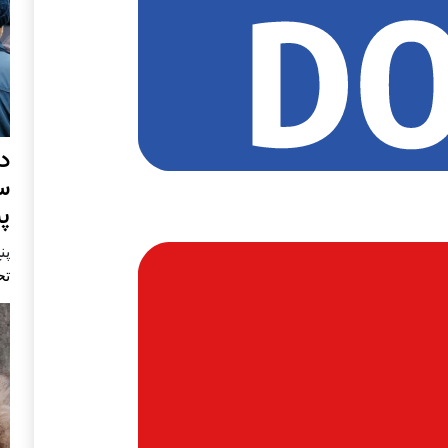
د
س
پ
پنج 
تح