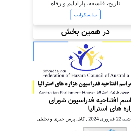
تاریخ، فلسفه، پارادایم و رفاه
سابسکرایب
در همین بخش
سم افتتاحیه فدراسیون شورای
ره های استرالیا
2 فبروری 2024
,
کابل پرس خبری و تحلیلی