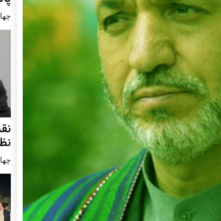
چهار شنب
نق
نظ
چهار شنب