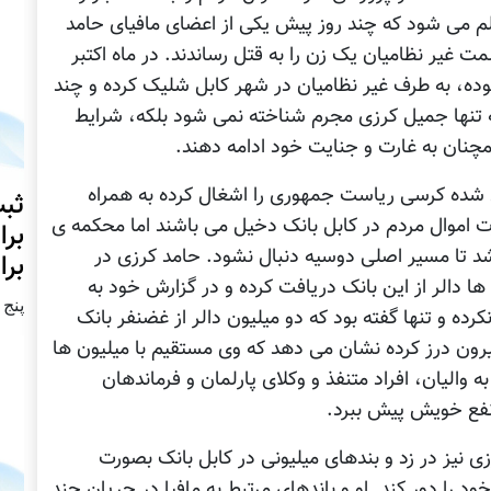
لم می شود که چند روز پیش یکی از اعضای مافیای حامد
غیر نظامیان یک زن را به قتل رساندند. در ماه اکتبر
ست بوده، به طرف غیر نظامیان در شهر کابل شلیک کرده و چند
نه تنها جمیل کرزی مجرم شناخته نمی شود بلکه، شرایط
همچنان به غارت و جنایت خود ادامه دهند.
شده کرسی ریاست جمهوری را اشغال کرده به همراه
ثبت
ت اموال مردم در کابل بانک دخیل می باشند اما محکمه ی
برا
شد تا مسیر اصلی دوسیه دنبال نشود. حامد کرزی در
برا
 دالر از این بانک دریافت کرده و در گزارش خود به
پنج شنبه2
رده و تنها گفته بود که دو میلیون دالر از غضنفر بانک
رون درز کرده نشان می دهد که وی مستقیم با میلیون ها
ه والیان، افراد متنفذ و وکلای پارلمان و فرماندهان
 نفع خویش پیش ببرد.
 نیز در زد و بندهای میلیونی در کابل بانک بصورت
 را دور کند. او و باندهای مرتبط به مافیا در جریان چند