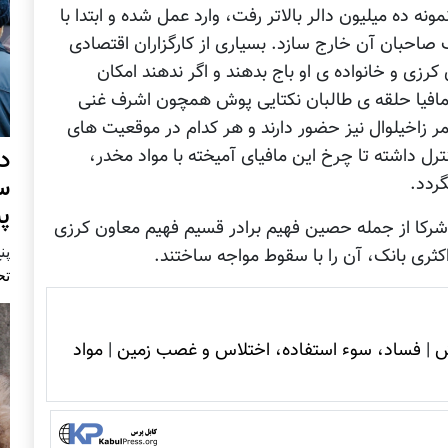
ه ده میلیون دالر بالاتر رفت، وارد عمل شده و ابتدا با
احبان آن خارج سازد. بسیاری از کارگزاران اقتصادی
 کرزی و خانواده ی او باج بدهند و اگر ندهند امکان
 مافیا حلقه ی طالبان نکتایی پوش همچون اشرف غنی
ر زاخیلوال نیز حضور دارند و هر کدام در موقعیت های
د
ل داشته تا چرخ این مافیای آمیخته با مواد مخدر،
س
گردد.
پ
 شرکا از جمله حصین فهیم برادر قسیم فهیم معاون کرزی
پنج 
ثری بانک، آن را با سقوط مواجه ساختند.
تح
ش
|
فساد، سوء استفاده، اختلاس و غصب زمين
|
مواد