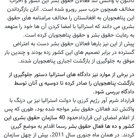
تاکنون با واکنش تند فعالان حقوق بشر این کشور و احزاب
مخالف همچون حزب سبر روبرو شده است. آنان بازگرداندن
این پناهجویان به افغانستان را مخالف مرامنامه های حقوق
بشری می دانند که استرالیا با امضا کردن آن ها خود را متهعد
به رعایت حقوق بشر و حقوق پناهجویان کرده است.
پیش از این نیز بارها فعالان حقوق بشر دست به اعتراض
گسترده در برابر تصمیم های این کشور زده بودند و چندین بار
موفق به جلوگیری از بازگشت اجباری پناهجویان شدند.
در برخی از موارد نیز دادگاه های استرالیا دستور جلوگیری از
بازگشت پناهجویان را صادر کرده تا دوسیه ی آنان توسط
دادگاه بررسی شود.
قرارداد شرم آور رژيم کرزی با دولت استرالیا نیز بی درنگ با
واکنش تند فعالان حقوق بشر مواجه شده بود، طوری که پس
از اعلام امضای این قرارداد
حدود 40 سازمان حقوق بشری این
کشور و ده ها فعال حقوق بشر
رسما اقدام به موضع گیری
کردند. در همان ماه جنوری سال 2011، بیش از چهل سازمان