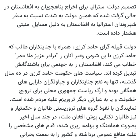
تصمیم دولت استرالیا برای اخراج پناهجویان به افغانستان در
حالی گرفت شده که همین دولت به شدت نسبت به سفر
شهروندان استرالیا به افغانستان به دلیل مسایل امنیتی
هشدار داده است.
دولت قبیله گرای حامد کرزی، همراه با جنایتکاران طالب که
حامد کرزی با بی شرمی رهبر آنان را "برادر عزیز ملا عمر"
خطاب می کند، افغانستان را به جهنمی برای باشندگانش
تبدیل کرده اند. سیاست های حکومت حامد کرزی در ده سال
گذشته، تنها به نفع جنایتکاران و چپاولگران دارایی های
همگانی بوده و ارگ ریاست جمهوری محلی برای ترويج
خشونت و یا به عبارتی دیگر تروريزم علیه مردم شده است.
نمایندگان با نفوذ گروه های تروریستی طالبان و حکمتیار و
نیز طالبان نکتایی پوش افغان ملت، در چند سال اخیر
بصورت هماهنگ و برنامه ریزی شده، قدم های مشخصی را
علیه منافع عمومی برداشته و کشور را به سمت بحرانی