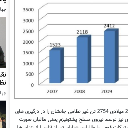
چهار شنب
نق
نظ
چهار شنب
طبق گزارش سازمان ملل متحد تنها در سال 2012 میلادی 2754 تن غیر نظامی جانشان را در درگیری های
ی نیز توسط نیروی مسلح پشتونیزم یعنی طالبان صورت
راکات قومی با طالبان، هزاران تن از آنان را از زندان ها