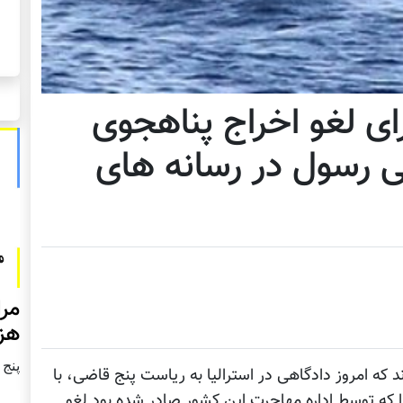
رای لغو اخراج پناهجوی
ی رسول در رسانه های
مرا
هزا
پنج شنبه2
د که امروز دادگاهی در استرالیا به ریاست پنج قاضی، با
 که توسط اداره مهاجرت این کشور صادر شده بود لغو