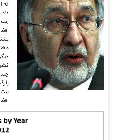
که ا
دلای
رسول
افغا
پشتو
مختل
دیگر
کشور
چند 
بازگ
بیشت
افغا