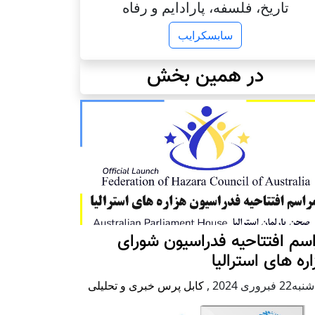
تاریخ، فلسفه، پارادایم و رفاه
سابسکرایب
در همین بخش
سم افتتاحیه فدراسیون شورای
ره های استرالیا
2 فبروری 2024
,
کابل پرس خبری و تحلیلی