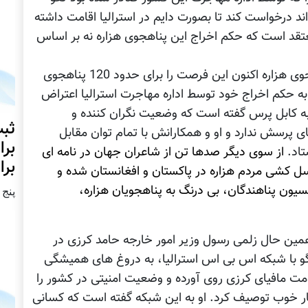
ند درخواست کند تا بصورت دایم در استرالیا اقامت داشته
عتقد است که حکم اخراج این پناهجوی هزاره نه بر اساس
صدور حکم دادگاه استرالیا برای عدم اخراج پناهجوی هزاره اکنون این فرصت را برای حدود 120 پناهجوی
ه حکم اخراج خود توسط اداره مهاجرت استرالیا اعتراض
 به کابل پرس گفته است که وضعیت نگران کننده و
ثبت
ی پرسش ندارد و او و همکارانش با تمام توان مقابل
برا
تاد.
از سوی دیگر صدها تن از شاعران جهان در نامه ای
برا
 کشی مردم هزاره در پاکستان و افغانستان شده و
سیون پناهندگان، بی درنگ به پناهجویان هزاره،
پنج شنبه2
مین حال زلمی رسول وزیر امور خارجه حامد کرزی در
و با شبکه اس بی اس استرالیا، به دروغ های همیشگی
ت مافیای کرزی روی آورده و وضعیت امنیتی در کشور را
ر خوب توصیف کرد. او به این شبکه گفته است که کسانی