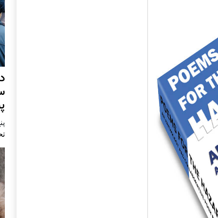
د
س
پ
پنج 
تح