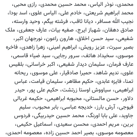
محمدی، نوذر الیاس، محمد حسین محمدی، رازی محبی،
محمد ابراهیم شریعتی، خادم علی، الیاس علوی، اسد بودا،
نجیب الله مسافر، دیانا ثاقب، فرشته بیگم، وحید وارسته،
صادق دهقان، شهباز ایرج، صفیه بیات، عارف جعفری، ملک
شفیعی، سید حسن اخلاق، هارون راعون، نورجهان اکبر،
بصیر سیرت، عزیز رویش، ابراهیم امینی، زهرا زاهدی، فاخره
موسوی، سخیداد هاتف، سرور رجایی، سید ضیاء قاسمی،
عارف فرمان، سلیمان دیدار شفیعی، اکبر خراسانی، بلقیس
علوی، ندیم شاهد، حمیرا صادقیار، علی موسوی، ریحانه
تمنا، فایزه عابدی، حکیم مظاهر، سلیمان قیامت، عباس
ابراهیمی، سیاووش اوستا زرتشت، حکیم علی پور، حیدر
دلاور، حسن مالستانی، محبوبه ابراهیمی، حکیمه غربالی
فیوجی، آرش بارز، خدیجه عباسی، بابر محبوب، سلیم
جاوید، علی بابا اورنگ، محمد حسین حیدربیگی، فردوس
برین، مریم احمدی، محسن سعیدی، اسماعیل حکیمی،
معصومه موسوی، بصیر احمد حسین زاده، معصومه احمدی،