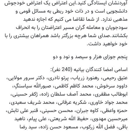
آوردنشان ایستادگی کنید.این اعتراض یک اعتراض خودجوش
دانشجویی است و در ذات خود ربطی به مسائل قومی و
مذهبی ندارد. از شما تقاضا می کنیم که اجازه ندهید
سودجویان و معامله گران مسیر اعتراضتان را به انحراف
بکشانند.صدای شما هرچه بزرگتر باشد همراهان بیشتری را با
خود خواهید داشت.
پنجم جوزای هزار و سیصد و نود و دو
اسامی امضا کنندگان بیانیه (240 نفر):
عتیق رحیمی، رهنورد زریاب، پرتو نادری، دکتر سرور مولایی،
داوود سرخوش، محمد کاظم کاظمی، صبورالله سیاسنگٍ،
ابوطالب مظفری، محمد آصف سلطان زاده، ژکفر حسینی،
محمد جواد خاوری، شکریه عرفانی، محمد شریف سعیدی،
حمزه واعظی، کاوه جبران، محسن حسینی، قنبر علی تابش،
میرحسین مهدوی، حفیظ الله شریعتی، علی پیام، ناهید
باقی، فضل الله زرکوب، مسعود حسن زاده، سید رضا