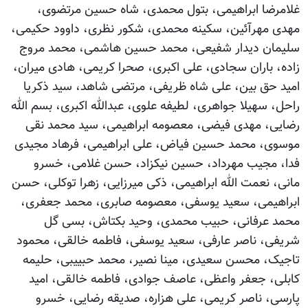
غلامرضا ابراهیمی، بتول محمدی، شاه حسین مرتضوی،
مهدی مهرآئین، سکینه محمدی، شکور نظری، داوود حکیمی،
سلیمان دیدار شفیعی، محمد حسین هاشمی، محمد مروج
زاده، باران سجادی، علی اکبری، صحرا کریمی، هادی میران،
امید حق بین، علی شاه ظریفی، مرتضی شاهد، سید ذکریا
راحل، سهیلا جواهری، لطیفه علوی، عبدالله اکبری، بسم الله
رضایی، مهدی فیضی، معصومه ابراهیمی، سید محمد نقی
موسوی، محمد حسین فیاض، علی ابراهیمی، فرهاد مجیدی
فدا، مجیب مهرداد، حسین نیکزاد، حسن غلامی، خسرو
مانی، نعمت الله ابراهیمی، ذکی میرزایی، زهرا توکلی، حسن
ابراهیمی، سعید یوسفی، معصومه صابری، محمد جعفری،
محمد عرفانی، حبیب محمدی، وحید بکتاش، بسی گل
شریفی، ناصر عارفی، سعید یوسفی، فاطمه خالقی، محمود
تاجیک، محسن سعیدی، مینا نصیر، محمد حبییبی، حلیمه
کابلی، جعفر واعظی، عاصف جوادی، فاطمه خالقی، امید
پارسی، ناصر کریمی، علی هزاره، صدیقه رضایی، خسرو