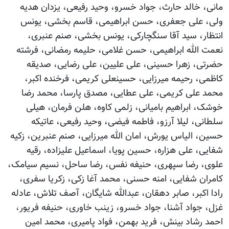
مانی، خالد حارث، جواد خسرو، وحید رفیعی، یزدان هدیه
ولی، علی جعفری، حسن ابراهیمی، قاسم بخشی، یونس
انتظار، سید آقا سنگچارکی، یونس بخشی، صنم عنبری،
نعمت الله ابراهیمی، حسن غلامی، حلیمه رمضانی، فرشته
حضرتی، زهرا حسینی، علی علیین، علی رضایی، صدیقه
کاظمی، رحیمه میرزایی، حسینعلی کریمی، فرخنده اکبر،
محمد علی کریمی، علی عطایی، مصدق پارسا، محمد رضا
خوشک، ابراهیم بامیانی، زلمی کاوه، هلن فرمان، هیلی
سلطانی، لیلا آرزو، فاطمه فیضی، وحید رفیعی، عاتیکه
حسین، الیاس یورش، امان الله میرزایی، صنم عنبرین، زکیه
شفایی، علی هزاره، حسین پویا، اسماعیل علیزاده، رقیه
علوی، رضا سپهری، حنیفه نفس، رضا ساحل، نسیم سیامک،
کامران شفایی، امنه حسنی، محمد آغا زکی، زکریا سفری،
رادا اکبر، صابر دهقان، عبدالله شایگان، آصف تلاش، عادله
غزل، جواد آشنا، جواد خسرو، زینب خاوری، حنیفه فریور،
احمد رشاد بینش، فرید بهمن، فواد پامیری، محمد امین