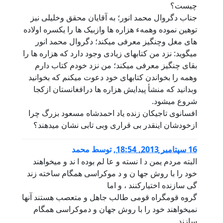
چیست؟
جناب دگروال محمد انور؛ به آقایان محقق وخلیلی نیز
توهین نموده وهمهء هزاره ها وازبیک ها را یکسره اولاده
های مغل وچنگیز معرفی میکند؛ دگروال محمد انور
میگوید: نزد من کتابهای زیادی وجود دارد که هزاره ها را
بقای چنگیز معرفی میکند؛ من نزد خودم کتاب دارم
وهمه را بخواندن کتابهای خود دعوت میکنم که بخوانید
وبدانید که منشأ پیدایش هزاره ها درافغانستان ازکجا
شروع میشود.
افسانوی تاجیکان زنده یاد احمدشاه مسعود بزرگ چرا
ازخودشان اینقدر بی قراری وبی تابی نشان میدهند؟
16 سپتامبر 2013, 18:54
,
توسط
محمد
البته مردم یمن د ا نسته و عا لم بوده ا ند و میخواهند
خود را با روش جها ن و د موکراسی همگام ساخته زند
گی سازنده اختیارکنند ، و اما
گروه قومگراه قومی طالب جاهل و متعصب هستند آنها
نمیخواهند خود را با روش جهان و دموکراسی همگام
سازند .