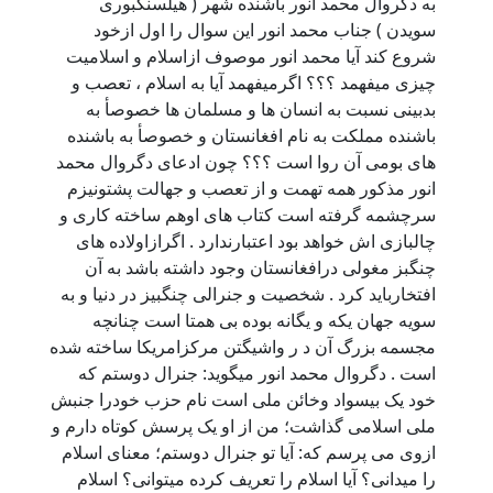
به دگروال محمد انور باشنده شهر ( هیلسنگبوری
سویدن ) جناب محمد انور این سوال را اول ازخود
شروع کند آیا محمد انور موصوف ازاسلام و اسلامیت
چیزی میفهمد ؟؟؟ اگرمیفهمد آیا به اسلام ، تعصب و
بدبینی نسبت به انسان ها و مسلمان ها خصوصأ به
باشنده مملکت به نام افغانستان و خصوصأ به باشنده
های بومی آن روا است ؟؟؟ چون ادعای دگروال محمد
انور مذکور همه تهمت و از تعصب و جهالت پشتونیزم
سرچشمه گرفته است کتاب های اوهم ساخته کاری و
چالبازی اش خواهد بود اعتبارندارد . اگرازاولاده های
چنگبز مغولی درافغانستان وجود داشته باشد به آن
افتخارباید کرد . شخصیت و جنرالی چنگبیز در دنیا و به
سویه جهان یکه و یگانه بوده بی همتا است چنانچه
مجسمه بزرگ آن د ر واشیگتن مرکزامریکا ساخته شده
است . دگروال محمد انور میگوید: جنرال دوستم که
خود یک بیسواد وخائن ملی است نام حزب خودرا جنبش
ملی اسلامی گذاشت؛ من از او یک پرسش کوتاه دارم و
ازوی می پرسم که: آیا تو جنرال دوستم؛ معنای اسلام
را میدانی؟ آیا اسلام را تعریف کرده میتوانی؟ اسلام