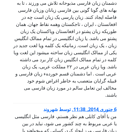
دشمنان زبان فارسی مذبوحانه تلاش می ورزند ، تا به
بهانه های گونا گونی بین فارسی زبانان وزبان فارسی
فاصله ایجاد کنند. زبان پارسی یک زبان است چه در
افغانستان ، ایران ، تاجکستان وهمه نقاط جهان. همان
طوریکه زبان پشتو در افغانستان وپاکستان یک زبان
پشتو می باشد. يا زبان انگلیسی در تمام ممالک انگلیس
زبان ، یک زبان است. زمانیکه یک کلمه ویا لغت جدید در
یکی از ممالک انگلیسی زبان ساخته میشود این لغت ویا
کلمه در تمام ممالک انگلیس زبان کار برد می داشته
باشد. ویا زبان عربی در ۲۲ مملکت عربی، یک زبان
عربی است . اما دشمنان قسم خوردهء زبان فارسی و
قبیله گرایان متعصب به خاطر اغراض شوم خود
مخالف این تعامل سالم در مورد زبان فارسی می
باشند.
6 جنوری 2014, 11:38
,
توسط
شهروند
من با آقای کابلی هم نظر هستم، فارسی مثل انگلیسی
یا عربی مربوط به چند کشور می شود، نباید در بین
زبان فارسی مرز ایجاد کرد، کسانی که میخواهند با