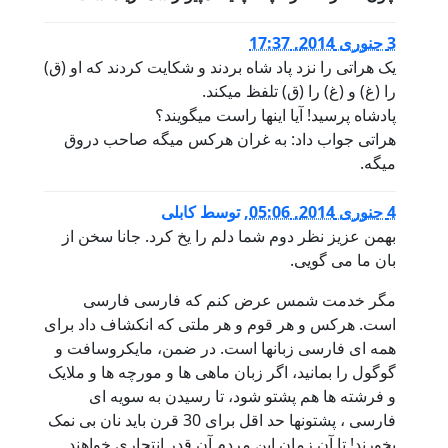
3 جنوری 2014, 17:37
یک هراتی را نزد پاد شاه بردند و شکایت کردند که او (ق)
را (غ) و (غ) را (ق) تلفظ میکند.
پادشاه پرسید! آیا اینها راست میگویند؟
هراتی جواب داد: به غران هرکس میگه صاحب دروق
میگه.
4 جنوری 2014, 05:06
,
توسط
کابلی
بهمن عزیز نظر دوم شما دلم را یخ کرد. جانا سخن از
بان ما می گویی.
مگر خدمت شمس عرض کنم که فارسی فارسی
است. هرکس و هر قوم و هر ملتی که انکشاف داد برای
همه ای فارسی زبانها است. در ضمن، مایکروسافت و
گوگول را بمانید، اگر زبان ماهی ها و مورچه ها و ملایک
و فرشته ها هم پشتو شود، تا رسیدن به سویه ای
فارسی ، پشتونها حد اقل برای 30 قرن باید نان بی نمک
بخورند! تا آن زمان این مردم آن قدر انتحاری خواهند