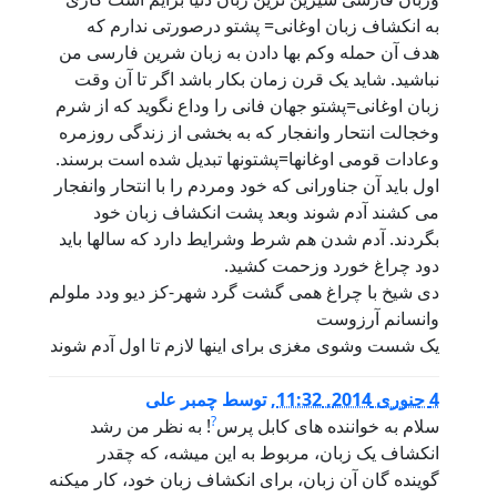
به انکشاف زبان اوغانی= پشتو درصورتی ندارم که
هدف آن حمله وکم بها دادن به زبان شرین فارسی من
نباشید. شاید یک قرن زمان بکار باشد اگر تا آن وقت
زبان اوغانی=پشتو جهان فانی را وداع نگوید که از شرم
وخجالت انتحار وانفجار که به بخشی از زندگی روزمره
وعادات قومی اوغانها=پشتونها تبدیل شده است برسند.
اول باید آن جناورانی که خود ومردم را با انتحار وانفجار
می کشند آدم شوند وبعد پشت انکشاف زبان خود
بگردند. آدم شدن هم شرط وشرایط دارد که سالها باید
دود چراغ خورد وزحمت کشید.
دی شیخ با چراغ همی گشت گرد شهر-کز دیو ودد ملولم
وانسانم آرزوست
یک شست وشوی مغزی برای اینها لازم تا اول آدم شوند
4 جنوری 2014, 11:32
,
توسط
چمبر علی
?
سلام به خواننده های کابل پرس
! به نظر من رشد
انکشاف یک زبان، مربوط به این میشه، که چقدر
گوینده گان آن زبان، برای انکشاف زبان خود، کار میکنه