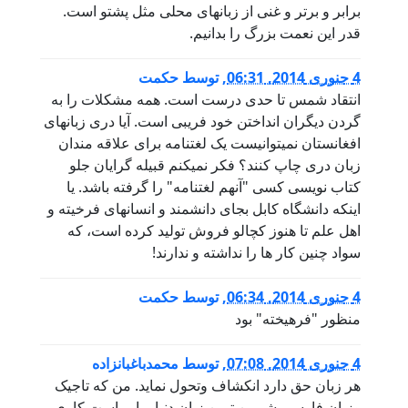
برابر و برتر و غنی از زبانهای محلی مثل پشتو است.
قدر این نعمت بزرگ را بدانیم.
4 جنوری 2014, 06:31
,
توسط
حکمت
انتقاد شمس تا حدی درست است. همه مشکلات را به
گردن دیگران انداختن خود فریبی است. آیا دری زبانهای
افغانستان نمیتوانیست یک لغتنامه برای علاقه مندان
زبان دری چاپ کنند؟ فکر نمیکنم قبیله گرایان جلو
کتاب نویسی کسی "آنهم لغتنامه" را گرفته باشد. یا
اینکه دانشگاه کابل بجای دانشمند و انسانهای فرخیته و
اهل علم تا هنوز کچالو فروش تولید کرده است، که
سواد چنین کار ها را نداشته و ندارند!
4 جنوری 2014, 06:34
,
توسط
حکمت
منظور "فرهیخته" بود
4 جنوری 2014, 07:08
,
توسط
محمدباغبانزاده
هر زبان حق دارد انکشاف وتحول نماید. من که تاجیک
وزبان فارسی شیرین ترین زبان دنیا برایم است کاری