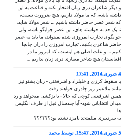
کفایت میکنه، که دری زبانها، تا ابد بالای مولانا، و عطار
و دیگر شاعران دری زبان افتخار بکنه و قناعت به این
داشته باشه، که ما مولانا داریم، هیچ ضرورت نیست،
که شعر عصر حاضر داشته باشیم ... شعر مولانا شاید،
تا یک حد به خواسته های، این عصر جوابگو باشه، ولی
جوابگوی تجارب ایمروزی شده نمیتواند، ما باید به عصر
حاضر شاعری بکنیم، تجارب امروزی را دران جابجا
کنیم ... و علت اصلی هم اینست، که امروز ما در
افغانستان هیچ شاعر معیاری دری زبان نداریم ...
4 جنوری 2014, 17:41
با سقوط کرزی و خلیلزاد و اشرفغنی - زبان پشتو نیز
مانند ملاعمر زیر چادری خواهند رفت.
همین اشرفغنی کوچی که حالا - با بزکشی میخواهد وارد
میدان انتخاباتی شود- آیا چندسال قبل از طرف انگلیس
ها
به سردبیری مللمتحد نامزد نشده بود؟؟؟؟؟؟
5 جنوری 2014, 15:47
,
توسط
محمد