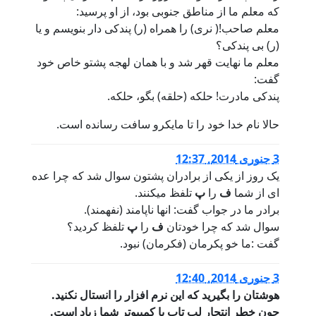
که معلم ما از مناطق جنوبی بود، از او پرسید:
معلم صاحب!( نری) را همراه (ر) پندکی دار بنویسم و یا
(ر) بی پندکی؟
معلم ما نهایت قهر شد و با همان لهجه پشتو خاص خود
گفت:
پندکی مادرت! حلکه (حلقه) بگو، حلکه.
حالا نام خدا خود را تا مایکرو سافت رسانده است.
3 جنوری 2014, 12:37
یک روز از یکی از برادران پشتون سوال شد که چرا عده
ای از شما
ف
را
پ
تلفظ میکنند.
برادر ما در جواب گفت: انها ناپامند (نفهمند).
سوال شد که چرا خودتان
ف
را
پ
تلفظ کردید؟
گفت :ما خو پکرمان (فکرمان) نبود.
3 جنوری 2014, 12:40
هوشتان را بگیرید که این نرم افزار را انستال نکنید.
چون خطر انتحار لپ تاپ یا کمپیوتر شما زیاد است.