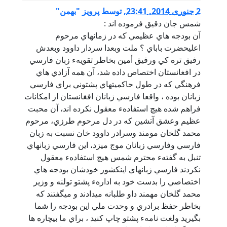
2 جنوری 2014, 23:41
,
توسط
پرویز "بهمن"
شمس جان دقيق فرموده اند :
آن بودجه هاي عظيمي كه در زمانهاي مرحوم
اعليحضرت باباي ؟ ملت وبعدا سردار داوود وبعدش
رفيق تره كي ورفيق أمين بخاطر تقويهء زبان فارسي
در افغانستان اختصاص داده شد، آن همه آزادي هاي
فرهنگي كه در طول حاكميتهاي پشتوني براي فارسي
زبانان بوده ، واقعا فارسي زبانان افغانستان از امكانات
فراهم شده هيچ استفادهء معقول نكرده اند، آن محبت
عظيم وعشق آتشين كه در دل مرحوم طرزي، مرحوم
محمد گلخان مومند وسرادر داوود خان نسبت به زبان
فارسي وفارسي زبانان موج ميزد، اين فارسي زبانهاي
تنبل به گفتهء محترم شمس هيچ استفادهء معقول
نكردند فارسي زبانهاي اينكشور خودشان بودجه هاي
اختصاصي را بدست خود به ادارهء پشتو تولنه و وزير
محمد گلخان مهمند داو طلبانه ميدادند و ميگفتند كه
بخاطر حفظ برادري و وحدت ملي اين بودجه را شما
بگيريد ولغت نامهء پشتو چاپ كنيد ، براي ما بيچاره ها