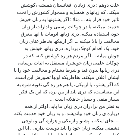
علت دوهم : دری زبانان افغانستان همیشه ،کوشش
میکند، که زبانهای همسایه و همجوار کشورش را تحت
تاثیر خود قرار بته ... مثلا : اگر پشتونها به زبان خویش
خدمت میکنه، یا در چوکات رسمی و ادارات از زبان
خود، استفاده میکنه، دری زبانها اتومات با انها بیغرق
مخالفت را بالا میکنه ... اگر ازبیکها بخاطر غنای زبان
خود، یک اقدام کوچک برداره، دری زبانها خونش به
جوش میایه ... اگر مردم هزاره کوشش کنه، که در
چوکات علمی زبان خویشرا، مستقل به اثبات برسانه،
دری زبانها بدون قید و شرط دشنام و مخالفت خود را با
ایشان اعلان میکنه، بخاطریکه اونها تصورش این است،
که اگر پشتو ، یا ازبیکی، یا هم هزاره گی تقویه شوه به
این معناست، که دری باید از بین بره، که این یک فکر
بسیار منفی و بسیار جاهلانه است ...
به نظر من برادران دری زبان ما باید، اولتر از همه
درباره ی زبان خود بیاندیشد، و به زبان خود خدمت بکنه
... بجای اینکه با پشتو و ازبیکی و هزاره گی و بلوچی
دشمنی میکنه، زبان خود را باید دوست بداره ... ایا این