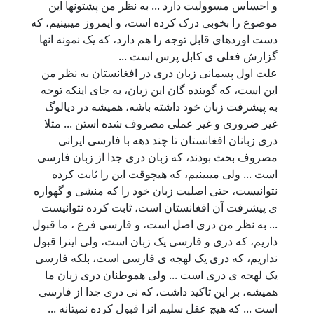
و احساس مسوولیت دارد ... به نظر من پشتونها این
موضوع را بخوبی درک کرده است، و ایمروز میبینیم، که
دست اوردهای قابل توجه را هم دارد، که یک نمونه انها
گزارش فعلی ی کابل پرس است ...
علت اول پسمانی زبان دری در افغانستان به نظر من
این است، که گوینده گان این زبان، به جای اینکه توجه
به پیشرفت زبان خود داشته باشه، همیشه در دیالوگ
غیر ضروری و غیر عملی مصروف شده استن ... مثلا
دری زبانان افغانستان تا چند دهه با فارسی ایرانی
مصروف بحث بودند، که زبان دری جدا از زبان فارسی
است ... ولی میبینیم، که هیچوقت این را ثابت کرده
نتوانیست، حتی اصلیت زبان خود را که منشی و گهواره
ی پیشرفت آن افغانستان است، ثابت کرده نتوانیست
... به نظر من دری اصل است، و فارسی فرع ، ما قبول
داریم، که دری و فارسی یک زبان است، ولی اینرا قبول
نداریم، که دری یک لهجه ی فارسی است، بلکه فارسی
یک لهجه ی دری است ... ولی هموطنان دری زبان ما
همیشه، بر این تاکید داشت، که نی دری جدا از فارسی
است ... که هیچ عقل سلیم انرا قبول کرده نمیتانه ...