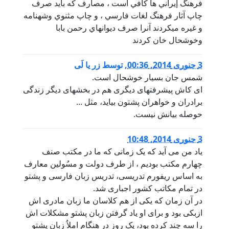
فرهنگ إيراني ها كافي است ، مصارف كه بايد صرف
چاپ آثار فرهنگ لغات فارسي ، و چاپ مثنوي وشهنامه
و غيره ميكردند آنرا صرف ديوانهاي رحمن بابا
وخوشحال خان كردند
3 جنوری 2014, 00:36
,
توسط
زر یا لَی
شمس جان بسیار خوشحال است.
ای کاش پیشرفتهای دیگری هم در بخشهای دیگر زندگی
برادران و خواهران پشتون بیاید، مثل ...
حوصله بیانش نیست.
3 جنوری 2014, 10:48
یاد من می آید که یک زمانی که ما در مکتب صنف
چهارم مکتب بودیم ، از طرف دولت و مسُولین معارف
به اساس ریفورم تدریسی، تدریس زبان فارسی و پشتو
در تمام مکاتب کشور اجباری شد.
در آن زمان که یکی از هم کلاسان ما زبان مادری اش
ازبکی بود و برای او یاد گرفتن زبان پشتو مشکلات اش
را سه چند کرده بود، یک روز در هنگام املاُ زبان پشتو