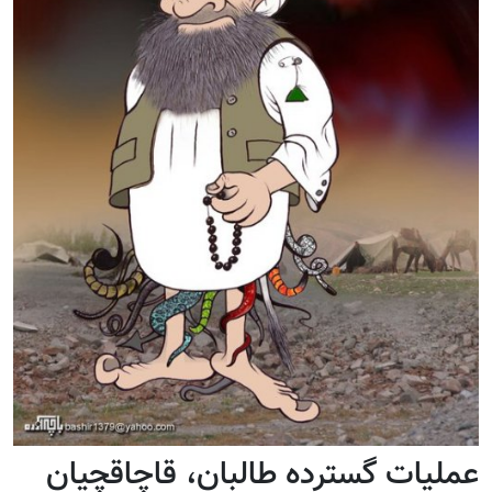
عملیات گسترده طالبان، قاچاقچیان