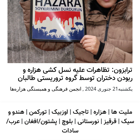
ترابزون: تظاهرات علیه نسل کشی هزاره و
ربودن دختران توسط گروه تروریستی طالبان
يكشنبه21 جنوری 2024
,
انجمن فرهنگی و همبستگی هزاره‌ها
ملیت ها
|
هزاره
|
تاجیک
|
اوزبیک
|
تورکمن
|
هندو و
سیک
|
قرقیز
|
نورستانی
|
بلوچ
|
پشتون/افغان
|
عرب/
سادات