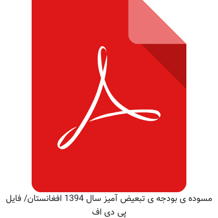
مسوده ی بودجه ی تبعیض آمیز سال 1394 افغانستان/ فایل
پی دی اف