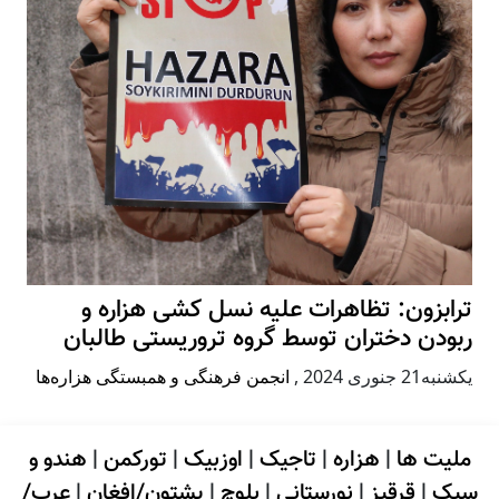
ترابزون: تظاهرات علیه نسل کشی هزاره و
ربودن دختران توسط گروه تروریستی طالبان
يكشنبه21 جنوری 2024
,
انجمن فرهنگی و همبستگی هزاره‌ها
ملیت ها
|
هزاره
|
تاجیک
|
اوزبیک
|
تورکمن
|
هندو و
سیک
|
قرقیز
|
نورستانی
|
بلوچ
|
پشتون/افغان
|
عرب/