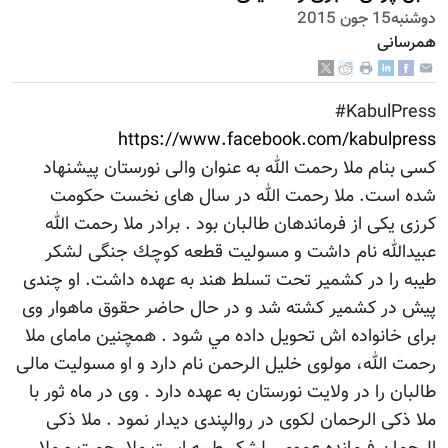
دوشنبه15 جون 2015
همرسانی
‪#‎KabulPress‬
https://www.facebook.com/kabulpress
كسی بنام ملا رحمت الله به عنوان والی نورستان پيشنهاد
شده است. ملا رحمت الله در سال های نخست حكومت
كرزی يكی از فرماندهان طالبان بود . برادر ملا رحمت الله
عبيدالله نام داشت و مسوليت قطعه كوچك جنگی لشكر
طيبه را در كشمير تحت تسلط هند به عهده داشت. او چندی
پيش در كشمير كشته شد و در حال حاضر حقوق ماهوار وی
برای خانواده اش تحويل داده مي شود . همچنین مامای ملا
رحمت الله، مولوی خليل الرحمن نام دارد و او مسوليت مالی
طالبان را در ولايت نورستان به عهده دارد . وی در ماه ثور با
ملا ذكی الرحمان لكوی در روالپندی ديدار نمود . ملا ذكی