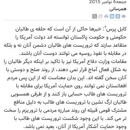
جمعه6 نوامبر 2015
همرسانی
?
کابل پرس
: خبرها حاکی از آن است که حلقه ی طالبان
حکومتی و حکومت پاکستان توانسته اند دولت آمریکا را
متقاعد سازند که تروریست های طالبان دشمن آنان نه و بلکه
در مقابله با نفوذ روسیه می توانند دوست آنان باشند.
مقامات وزارت دفاع آمریکا نیز با تاکید بر اینکه دیگر طالبان را
به شکل فعال آماج قرار نمی دهند، از روند صلح و دوستی با
آنان سخن گفته اند. این بدان معناست که از این پس مردم
افغانستان نمی توانند روی حمایت آمریکا برای مقابله با
تروریست های طالب حسابی باز کنند و از طرفی همسویی
طالبان ارگ نشین با تروریست های طالب به دلیل منافع
مشترک قومی قبیله ای روند مبارزه مردمی با تروریزم را سخت
تر می کند. با این وجود شکست تروریست های طالب با
وجود حمایت آشکار آمریکا از آنان، بعید نمی باشد.