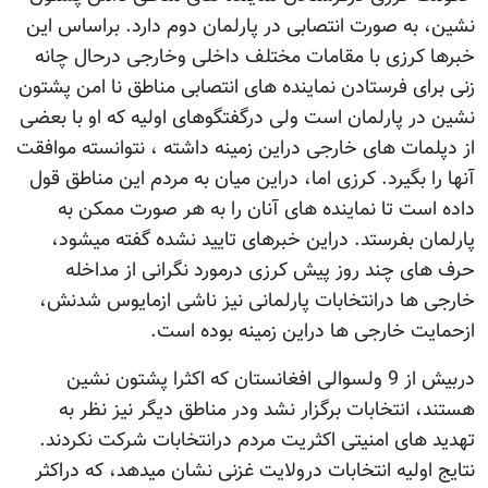
نشین، به صورت انتصابی در پارلمان دوم دارد. براساس این
خبرها کرزی با مقامات مختلف داخلی وخارجی درحال چانه
زنی برای فرستادن نماینده های انتصابی مناطق نا امن پشتون
نشین در پارلمان است ولی درگفتگوهای اولیه که او با بعضی
از دپلمات های خارجی دراین زمینه داشته ، نتوانسته موافقت
آنها را بگیرد. کرزی اما، دراین میان به مردم این مناطق قول
داده است تا نماینده های آنان را به هر صورت ممکن به
پارلمان بفرستد. دراین خبرهای تایید نشده گفته میشود،
حرف های چند روز پیش کرزی درمورد نگرانی از مداخله
خارجی ها درانتخابات پارلمانی نیز ناشی ازمایوس شدنش،
ازحمایت خارجی ها دراین زمینه بوده است.
دربیش از 9 ولسوالی افغانستان که اکثرا پشتون نشین
هستند، انتخابات برگزار نشد ودر مناطق دیگر نیز نظر به
تهدید های امنیتی اکثریت مردم درانتخابات شرکت نکردند.
نتایج اولیه انتخابات درولایت غزنی نشان میدهد، که دراکثر