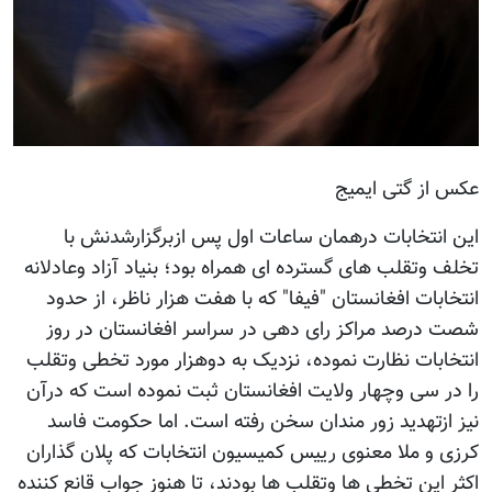
عکس از گتی ایمیج
این انتخابات درهمان ساعات اول پس ازبرگزارشدنش با
تخلف وتقلب های گسترده ای همراه بود؛ بنیاد آزاد وعادلانه
انتخابات افغانستان "فیفا" که با هفت هزار ناظر، از حدود
شصت درصد مراکز رای دهی در سراسر افغانستان در روز
انتخابات نظارت نموده، نزدیک به دوهزار مورد تخطی وتقلب
را در سی وچهار ولایت افغانستان ثبت نموده است که درآن
نیز ازتهدید زور مندان سخن رفته است. اما حکومت فاسد
کرزی و ملا معنوی رییس کمیسیون انتخابات که پلان گذاران
اکثر این تخطی ها وتقلب ها بودند، تا هنوز جواب قانع کننده