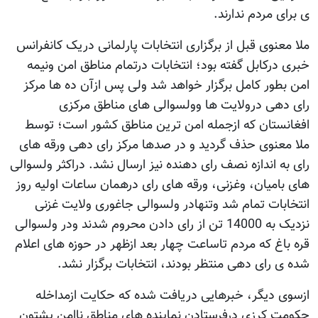
ی برای مردم ندارند.
ملا معنوی قبل از برگزاری انتخابات پارلمانی دریک کانفرانس
خبری درکابل گفته بود؛ انتخابات درتمام مناطق امن ونیمه
امن بطور کامل برگزار خواهد شد ولی پس ازآن ده ها مرکز
رای دهی درولایت ها وولسوالی های مناطق مرکزی
افغانستان که ازجمله امن ترین مناطق کشور است؛ توسط
ملا معنوی حذف گردید و در صدها مرکز رای دهی ورقه های
رای به اندازه نصف رای دهنده نیز ارسال نشد. دراکثر ولسوالی
های بامیان، وغزنی، ورقه های رای درهمان ساعات اولیه روز
انتخابات تمام شد وتنهادر ولسوالی جاغوری ولایت غزنی
نزدیک به 14000 تن از رای دادن محروم شدند ودر ولسوالی
قره باغ که مردم تاساعت چهار بعد ازظهر در حوزه های اعلام
شده ی رای دهی منتظر بودند، انتخابات برگزار نشد.
ازسوی دیگر، خبرهایی دریافت شده که حکایت ازمداخله
حکومت کرزی درفرستادن نماینده های مناطق ناامن پشتون