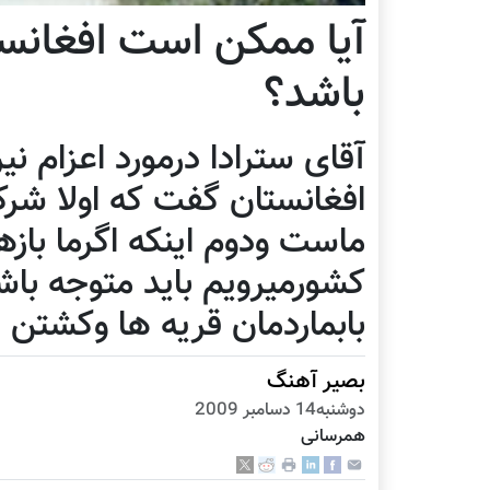
آیا ممکن است افغانس
باشد؟
آقای سترادا درمورد اعزام نی
افغانستان گفت که اولا ش
ماست ودوم اینکه اگرما بازه
کشورمیرویم باید متوجه باش
بابماردمان قریه ها وکشتن 
بصیر آهنگ
دوشنبه14 دسامبر 2009
همرسانی