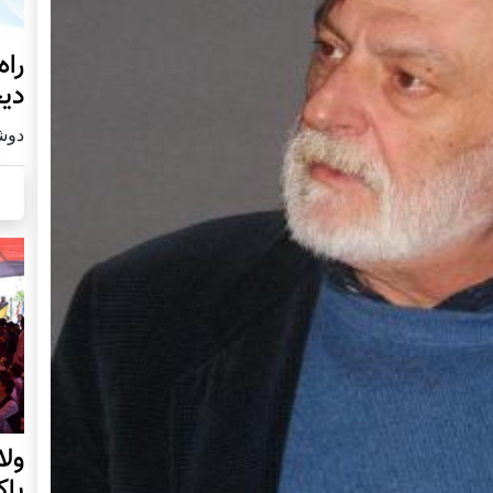
راه
دیج
دوشنبه19
ول
پا