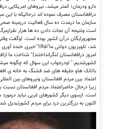
درافغانستان مصرف نموده اند درحالیکه با این مبل
است ونتیجه آن نجات دادن ده ها هزار نفرازم
شد، تلویزیون دولتی ما"i
امروز درافغانستان لنگرانداختند)" شناخت ما ازا
کشورشدیم." اودرجواب این سوال که چگونه میشود
باتانک هاو جلیقه های ضد فشنگ به خانه ی افغانه
اعتماد بین مردم افغانستان ونیروهای بین الملل
زیرا درحال حاضراعتماد مردم افغانستان نسبت ب
است. ازسوی دیگر کشورهای غربی نباید درمورد س
اکنون به بزرگترین درد برای مردم کشورتبدیل ش