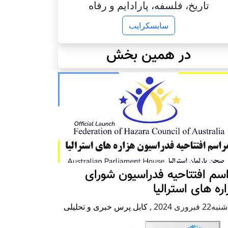
تاریخ، فلسفه، پارادایم و رفاه
سابسکرایب
در همین بخش
سم افتتاحیه فدراسیون شورای
ره های استرالیا
2 فبروری 2024
,
کابل پرس خبری و تحلیلی