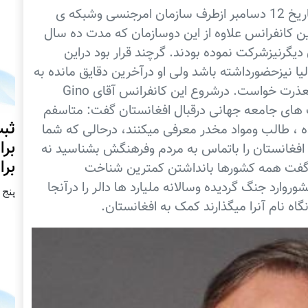
افغانستان دیگر، عنوان کانفرانسی بود که به تاریخ 12 دسامبر ازطرف سازمان امرجنسی وشبکه ی
دراین کانفرانس علاوه از این دوسازمان که مدت ده سال
یگرنیزشرکت نموده بودند. گرچند قرار بود دراین
Franco F وزیرخارجه ایتالیا نیزحضورداشته باشد ولی او درآخرین دقایق مانده به
شروع کانفرانس باتماس تلفونی ازحضورخود معذرت خواست. درشروع این کانفرانس آقای Gino
ست های جامعه جهانی درقبال افغانستان گفت: متاسفم
ثبت
ده ، طالب ومواد مخدر معرفی میکنند، درحالی که شما
برا
؛ افغانستان را باتماس به مردم وفرهنگش بشناسید نه
برا
اوگفت همه کشورها بانداشتن کمترین شناخت
روارد جنگ گردیده وسالانه ملیارد ها دالر را درآنجا
پنج شنبه2
 نام آنرا میگذارند کمک به افغانستان.