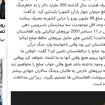
دارو ودرمان؛ کمتر میشد، نیروهای امریکایی درظرف هشت سال گذشته 300 ملیارد دالر را به خاطرجنگ
غ میتوان چهار بارآن کشوررا بازسازی کرد. او گفت
سازمان ما درمدت ده سال فعالیت درزمینه صحی مبلغ 48 ملیون یورو را دراین کشوربه مصرف رسانده
روز
رگ وحد اقل موجودیت سه بیمارستان باسرویس دهی
تص
مجهزورایگان درآن کشور بوده است. اوگفت وقتی در11 دسامبر2001 نیروهای ایتالیایی وارد افغانستان
1Ra"خبری خنده آوری داشت! (کشتی های حامل نیروهای حافظ صلح ایتالیا
چهار شن
فغانستان این بود وقتی ناخواسته وارد جنگ درآن
 صلح را درافغانستان تامین کرد؟ گفت: تاوقتی ما
ا برویم هیچ وقتی آنها به ما اعتماد نخواهد کرد ووقتی
ی وجود نداشته باشد هیچ وقتی خواب صلح را نخواهیم دید
ه نیروهای خارجی به طالبان وجنگ سالاران جهادی بیشتر
رنوشت افغانستانی ها تصمیم بگیرند، زیرا این مداخلات
ده است.