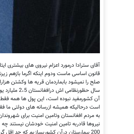
آقای سترادا درمورد اعزام نیروی های بیشتری ای
قانون اساسی ماست ودوم اینکه اگرما بازهم زیرن
صلح را نمیشود بابماردمان قریه ها وکشتن هزارا
سال حظورنظامی
آن کشورمفید نبوده است، این پول ها همه فقط 
است درحالیکه همیشه ازرسانه های دولتی ما فقط 
به مردم افغانستان وتامین امنیت برای شهروندان
نیروها قادربه تامین امنیت خودشان نیستند چه رس
200 بیمارستان درآن کشوربسازیم که حد اقل