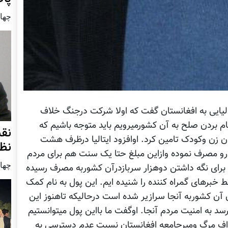
چهار شنب
تالیایی به افغانستان گفت که اولا شرکت درجنگ خلاف
ام بردن صلح به آن کشورمیرویم باید متوجه باشیم که
نق
ن زن وکودک تامین کرد. اوافزود ایتالیا درظرف هشت
نظ
 اش درافغانستان 2،5 ملیارد یورو مصرف نموده وازاین مبلغ حتا یک سنت هم برای مردم
چهار شنب
برای نگه داشتن دوهزار سربازدرآن کشوربه مصرف رسیده
خبرهای گمراه کننده را شنیده ایم. این پول به نام کمک
 آن کشوربه آنجا سرازیر شده است درحالیکه تاهنوز این
د به امنیت مردم آنجا. اوگفت ما بااین پول میتوانستیم
 گراف مرگ ومیرجامعه افغانستان نسبت عدم دسترسی به