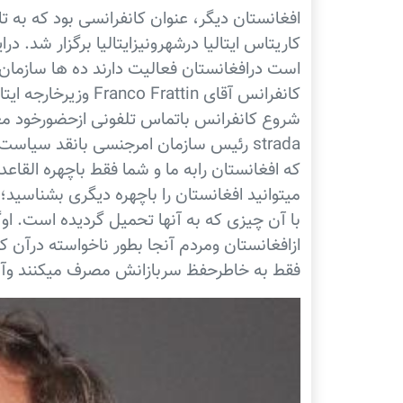
کاریتاس ایتالیا درشهرونیزایتالیا برگزار شد. 
است درافغانستان فعالیت دارند ده ها سازمان د
کانفرانس آقای rattin
strada رئیس سازمان امرجنسی بانقد سیا
که افغانستان رابه ما و شما فقط باچهره القاع
میتوانید افغانستان را باچهره دیگری بشناسید
با آن چیزی که به آنها تحمیل گردیده است. 
ازافغانستان ومردم آنجا بطور ناخواسته درآن کشو
فقط به خاطرحفظ سربازانش مصرف میکنند وآنگاه