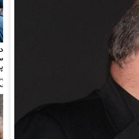
د
س
پ
پنج 
تح