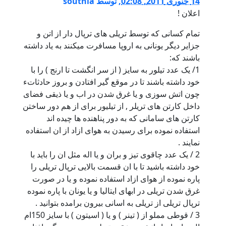
14 جنوری 2011, 02:08
,
توسط
southia
اعلان !
تمام کسانی که توسط تریلی های ترپال دار از اتن و
جزایر دیگر یونانی به اروپا مسافرت میکنند به یاد داشته
باشند که:
1/ یک عدد تیلور به سایز ( از سر انگشت تا ارنج ) را با
خود داشته باشند تا در موقع گیر افتادن و بروز حادثاتء
چون اتش سوزی و یا غرق شدن در اب و یا ذیقی فضای
داخل کارتن های تریلر , از تیلیور برای از هم دور ساختن
کارتن های سامانی که به دور پناهنده ها چیده اند
استفاده نموده برای رسیدن به هوای ازاد از ان استفاده
نمایند .
2 / یک عدد چاقوی تیز و بران و یا اله مثل ان را باید با
خود داشته باشید تا با ان قسمت بالایی ترپال تریلی را
پاره نموده از هوای ازاد استفاده نموده و یا در صورت
غرق شدن تریلی در ابهای ایتالیا و یا یونان با پاره نموده
ترپال تریلی از تریلی به اسانی بیرون برامده بتوانید .
3 / قوطی مملو از ( تینر ) و یا ( اسیتون ) با سایز 150ام