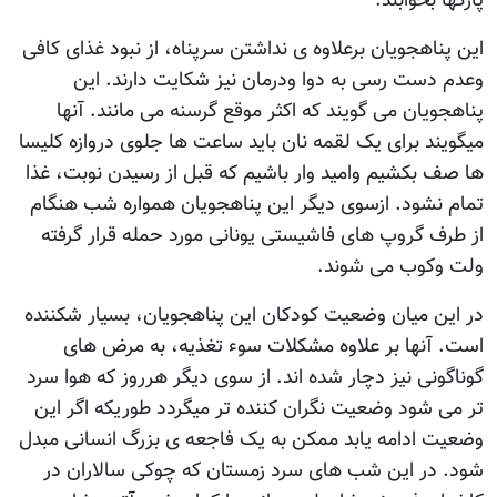
پارکها بخوابند.
این پناهجویان برعلاوه ی نداشتن سرپناه، از نبود غذای کافی
وعدم دست رسی به دوا ودرمان نیز شکایت دارند. این
پناهجویان می گویند که اکثر موقع گرسنه می مانند. آنها
میگویند برای یک لقمه نان باید ساعت ها جلوی دروازه کلیسا
ها صف بکشیم وامید وار باشیم که قبل از رسیدن نوبت، غذا
تمام نشود. ازسوی دیگر این پناهجویان همواره شب هنگام
از طرف گروپ های فاشیستی یونانی مورد حمله قرار گرفته
ولت وکوب می شوند.
در این میان وضعیت کودکان این پناهجویان، بسیار شکننده
است. آنها بر علاوه مشکلات سوء تغذیه، به مرض های
گوناگونی نیز دچار شده اند. از سوی دیگر هرروز که هوا سرد
تر می شود وضعیت نگران کننده تر میگردد طوریکه اگر این
وضعیت ادامه یابد ممکن به یک فاجعه ی بزرگ انسانی مبدل
شود. در این شب های سرد زمستان که چوکی سالاران در