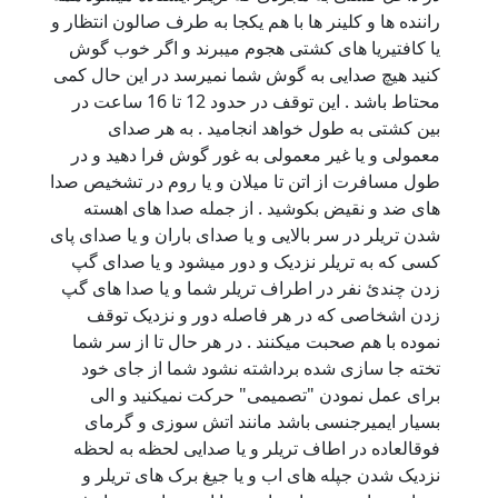
راننده ها و کلینر ها با هم یکجا به طرف صالون انتظار و
یا کافتیریا های کشتی هجوم میبرند و اگر خوب گوش
کنید هیچ صدایی به گوش شما نمیرسد در این حال کمی
محتاط باشد . این توقف در حدود 12 تا 16 ساعت در
بین کشتی به طول خواهد انجامید . به هر صدای
معمولی و یا غیر معمولی به غور گوش فرا دهید و در
طول مسافرت از اتن تا میلان و یا روم در تشخیص صدا
های ضد و نقیض بکوشید . از جمله صدا های اهسته
شدن تریلر در سر بالایی و یا صدای باران و یا صدای پای
کسی که به تریلر نزدیک و دور میشود و یا صدای گپ
زدن چندئ نفر در اطراف تریلر شما و یا صدا های گپ
زدن اشخاصی که در هر فاصله دور و نزدیک توقف
نموده با هم صحبت میکنند . در هر حال تا از سر شما
تخته جا سازی شده برداشته نشود شما از جای خود
برای عمل نمودن "تصمیمی" حرکت نمیکنید و الی
بسیار ایمیرجنسی باشد مانند اتش سوزی و گرمای
فوقالعاده در اطاف تریلر و یا صدایی لحظه به لحظه
نزدیک شدن جپله های اب و یا جیغ برک های تریلر و