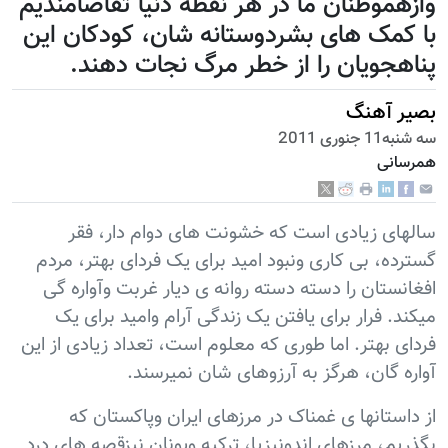
وازهموطنان ما در هر نقطه دنیا تقاضامندیم
با کمک های بشردوستانه شان، کودکان این
پناهجویان را از خطر مرگ نجات دهند.
بصیر آهنگ
سه شنبه11 جنوری 2011
همرسانی
سالهای زیادی است که خشونت های دوام دار، فقر
گسترده، بی کاری ونبود امید برای یک فردای بهتر، مردم
افغانستان را دسته دسته روانه ی دیار غربت وآواره گی
میکند. فرار برای یافتن یک زندگی آرام وامید برای یک
فردای بهتر. اما طوری که معلوم است، تعداد زیادی از این
آواره گان، هرگز به آرزوهای شان نمیرسند.
از داستانها ی غمناک در مرزهای ایران وپاکستان که
بگذریم، مرزهای اندونیزیا، ترکیه ویونان نیزقصه های درد