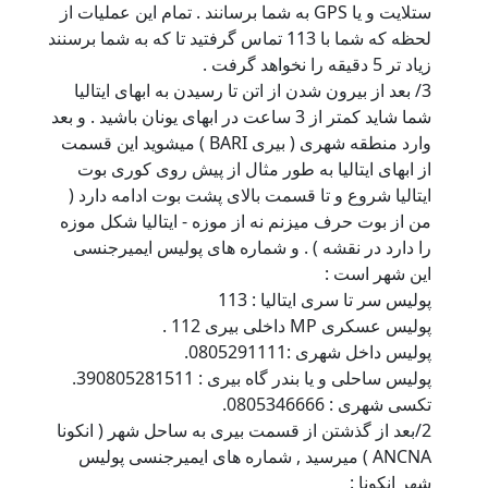
ستلایت و یا GPS به شما برسانند . تمام این عملیات از
لحظه که شما با 113 تماس گرفتید تا که به شما برسنند
زیاد تر 5 دقیقه را نخواهد گرفت .
3/ بعد از بیرون شدن از اتن تا رسیدن به ابهای ایتالیا
شما شاید کمتر از 3 ساعت در ابهای یونان باشید . و بعد
وارد منطقه شهری ( بیری BARI ) میشوید این قسمت
از ابهای ایتالیا به طور مثال از پیش روی کوری بوت
ایتالیا شروع و تا قسمت بالای پشت بوت ادامه دارد (
من از بوت حرف میزنم نه از موزه - ایتالیا شکل موزه
را دارد در نقشه ) . و شماره های پولیس ایمیرجنسی
این شهر است :
پولیس سر تا سری ایتالیا : 113
پولیس عسکری MP داخلی بیری 112 .
پولیس داخل شهری :0805291111.
پولیس ساحلی و یا بندر گاه بیری : 390805281511.
تکسی شهری : 0805346666.
2/بعد از گذشتن از قسمت بیری به ساحل شهر ( انکونا
ANCNA ) میرسید , شماره های ایمیرجنسی پولیس
شهر انکونا :