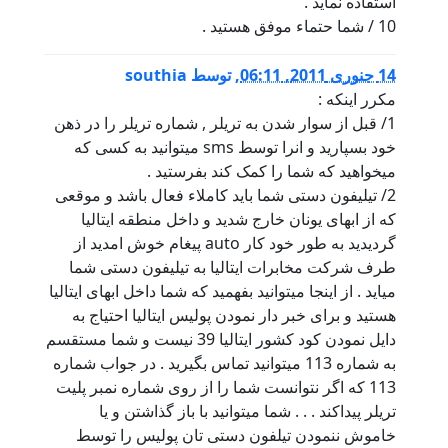
استفاده نماید .
10 / شما حتماء موفق هستید .
14 جنوری 2011, 06:11
,
توسط
southia
مکرر اینکه :
1/ قبل از سوار شدن به تریلر , شماره تریلر را در ذهن
خود بسپارید و انرا توسط sms میتوانید به کسی که
میخواهید که شما را کمک کند بفرستید .
2/ تیلیفون دستی شما باید کاملاء فعال باشد و موقعی
که از ابهای یونان خارج شدید و داخل منطقه ایتالیا
گردیدید به طور خود کار auto پیغام خوش امدید از
طرف شرکت مخابرات ایتالیا به تیلیفون دستی شما
میاید . از اینجا میتوانید بفهمید که شما داخل ابهای ایتالیا
هستید و برای خبر دار نمودن پولیس ایتالیا احتیاج به
دایل نمودن کود کشور ایتالیا 39 نیست و شما مستقسم
به شماره 113 میتوانید تماس بگیرید . در جواب شماره
113 که اگر نتوانست شما را از روی شماره نمبر پلیت
تریلر پیداکند . . . شما میتوانید با باز گذاشتن و یا
خاموش ننمودن تیلفون دستی تان پولیس را توسط