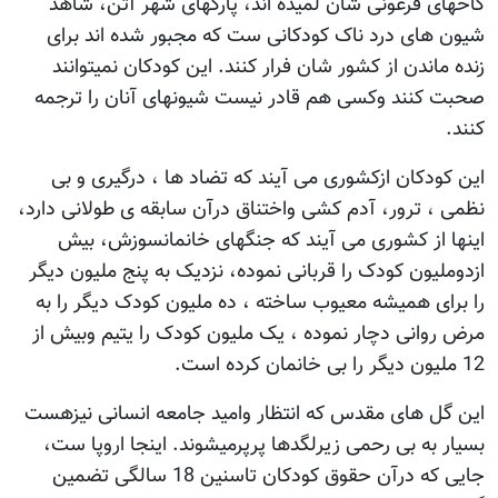
کاخهای فرعونی شان لمیده اند، پارکهای شهر آتن، شاهد
شیون های درد ناک کودکانی ست که مجبور شده اند برای
زنده ماندن از کشور شان فرار کنند. این کودکان نمیتوانند
صحبت کنند وکسی هم قادر نیست شیونهای آنان را ترجمه
کنند.
این کودکان ازکشوری می آیند که تضاد ها ، درگیری و بی
نظمی ، ترور، آدم کشی واختناق درآن سابقه ی طولانی دارد،
اینها از کشوری می آیند که جنگهای خانمانسوزش، بیش
ازدوملیون کودک را قربانی نموده، نزدیک به پنج ملیون دیگر
را برای همیشه معیوب ساخته ، ده ملیون کودک دیگر را به
مرض روانی دچار نموده ، یک ملیون کودک را یتیم وبیش از
12 ملیون دیگر را بی خانمان کرده است.
این گل های مقدس که انتظار وامید جامعه انسانی نیزهست
بسیار به بی رحمی زیرلگدها پرپرمیشوند. اینجا اروپا ست،
جایی که درآن حقوق کودکان تاسنین 18 سالگی تضمین