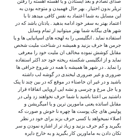
صدای تصادم و بعد ایستادن و یا اهسته اهسته را رفتن
تریلر بدون اختیار . بهر حال فهمیدن و متوجه بودن به
این مسایل به شما اعتماد به نفس کافی میدهد تا با
اعتماد بهتر به سفر خود ادامه بدهید . یادتان باشد که در
شهر های بیگانه شما بهتر میتوانید از تمام وسایل
استفاده نماید . انگلیسی را به لهجه های اسپانیایی ها و یا
جرمن ها حرف بزنید و همیشه در شناخت ملیت شخص
مقابل کوشش نموده مخالف ان ملیت خود را معرفی
نماید و از انگلیسی شکسته ریخته خود حد اکثر استفاده
را نماید . در شهر ها همیشه با همه در شروع حرافی ها
ضروری و غیر ضروری لبخندی در گوشه لب داشته
باشید و در غیر ان خاصتاء در موقع که در بین چند تا پنک
و یا جل مرغ و چرسی و نشه ایی اروپایی اتفاقاء قرار
داشتید بی اعتنا باشید با شما حرف نخواهند زد ولی در
مقابل اساتذه یعنی مامورین ترین و یا امیگریشن و
پولیس های چک پوست ها چهره نا خوش و صورت که
اصلاء نمیخواهد با کسی حرف بزند برای خود در نظر
بگیرید و کم حرف بزنید و زیاد تر از اشازه نمودن و سر
تکان دادن به ماماورین کار بگیرید و به خارج دایره