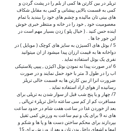
تریلر در بین کارتن ها کمی از بلم را در پشت گردن و
کمی به قسمت بالایی پیشانی و کمی به مقابل شکاف
های بینی تان مالیده و چشم های خود را ببندید با تمام
معصومیت خود , خود را در خانه و منتظر خبری خوش
اینده حس کنید . ( خیال پلو ) زدن بسیار مهم است در
این جور جا ها .
5 / بوتل های اکسیژن به سایز های کوچک ( موبایل ) در
دواخانه ها به قیمت ارزان پیدا میشود از ان میتوانید
نفری یک بوتل استفاده نماید .
6 /در صورت پیدا نه نمودن بوتل اکیژن , پیپی پلاستیکی
اب را در طول 3 متر با خود حمل نمایند و در صورت
ضرورت انرا از بین کارتن ها به قسمت خالی تریلز
رسانیده از هوای ازاد استفاده نماید .
7/ چهار و یا پنج شب قبل از سوار شدن به تریلی برای
مسافرت کم از کم سی ساعته داخل تریلرء ترپالی ,
بعد از خوردن غذا در ساعت هفت شام در حدود ساعت
های نه 9 برای یک و نیم ساعت به ورزش کمی ثقیل
بپردازند برای محکم ساختن دست ها و پا ها و شکم و
امعا و اشعای داخل بدن تان و بعد از ورزش برای 15