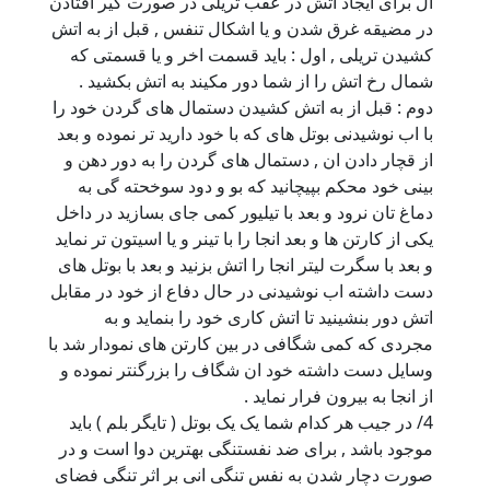
ال برای ایجاد اتش در عقب تریلی در صورت گیر افتادن
در مضیقه غرق شدن و یا اشکال تنفس , قبل از به اتش
کشیدن تریلی , اول : باید قسمت اخر و یا قسمتی که
شمال رخ اتش را از شما دور مکیند به اتش بکشید .
دوم : قبل از به اتش کشیدن دستمال های گردن خود را
با اب نوشیدنی بوتل های که با خود دارید تر نموده و بعد
از قچار دادن ان , دستمال های گردن را به دور دهن و
بینی خود محکم بپیچانید که بو و دود سوخحته گی به
دماغ تان نرود و بعد با تیلیور کمی جای بسازید در داخل
یکی از کارتن ها و بعد انجا را با تینر و یا اسیتون تر نماید
و بعد با سگرت لیتر انجا را اتش بزنید و بعد با بوتل های
دست داشته اب نوشیدنی در حال دفاع از خود در مقابل
اتش دور بنشینید تا اتش کاری خود را بنماید و به
مجردی که کمی شگافی در بین کارتن های نمودار شد با
وسایل دست داشته خود ان شگاف را بزرگنتر نموده و
از انجا به بیرون فرار نماید .
4/ در جیب هر کدام شما یک یک بوتل ( تایگر بلم ) باید
موجود باشد , برای ضد نفستنگی بهترین دوا است و در
صورت دچار شدن به نفس تنگی انی بر اثر تنگی فضای