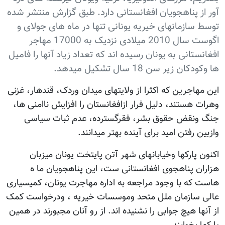
آور از پناهجویان افغانستانی دارد. طبق گزارش منتشر شده
توسط سازمانهای خیریه یونانی تنها در ماه های جولای و
اگوست سال 2010 میلادی نزدیک به 17000 مهاجر
افغانستانی به یونان رسیده اند که تعداد زیاد آنها را فامیل
ها وکودکان زیر سن 18 سال تشکیل میدهد.
این مهاجرین که اکثرا از ولایتهای میدان وردک، قندهار، غزنی
وهرات هستند، دلیل فرار ازافغانستان را افزایش ناامنی ها،
جنگ ونقض حقوق بشر، فقرگسترده، عدم ثبات سیاسی
وازبین رفتن امید برای آینده بهتر میدانند.
اکنون پارکها وخیابانهای شهر آتن پایتخت یونان میزبان
هزاران پناهجوی افغانستانی ست، این پناهجویان ما ه
هاست که با وجود مراجعه به اداره مهاجرت یونان، کمیسیاری
عالی سازمان ملل متحد وموسسات خیریه ، ودرخواست کمک
از آنها هیچ جوابی را نشنیده اند. از رو آنان مجبورند در همین