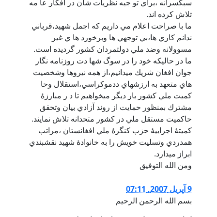
سبكسرانه ،براي تو جيه نظريات شان در افكار عا مه
تلاش كرده اند.
ما با صراحت اعلام مي داريم كه اجمل شهيد،قرباني
ندانم كاري ها،بي توجهي ها وبرخورد ها ي غير
مسوولانه وضد ملي دولتمردان كشور گرديده است.
ما در حاليكه خود را در سوگ شها دت روزنامه نگار
جوان افغان شريك ميدانيم،از همه نيروها وشخصيت
هاي متعهد به ارزشهاي ددموكراسي،استقلال وحا
كميت ملي كشور بار ديگر ميخواهيم تا د ر مبارزۀ
مشترك بمنظور حمايت از روند آزادي بيان وتحقق
حاكميت مستقل ملي در كشور متحدانه تلاش نمايند.
كميتۀ اجراييۀ حزب كنگرۀ ملي افغانستان ،مراتب
همدردي وتسليت خويش را به خانوادۀ شهيد نقشبندي
ابراز ميدارد.
ومن الله التوفيق
9 آپریل 2007, 07:11
بسم الله الرحمن الرحیم