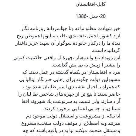
كابل-افغانستان
20-حمل -1386
خبر شهادت مظلو ما نه ونا جوانمردانۀ روزنامه نگار
آزاد كشور، اجمل نقشبندي،،قلب ميليونها هموطن رنج
ديدۀ ما را دركنار خانوادۀ سوگوار آن شهيد عزيز داغدار
گردانيده است.
اين رويداد تلغ واندوهبار ،چهرۀ اۍ واقعي حاكميت كنوني
را بيشتر ا زپيش به نما يش گذاشت.
مرد م افغانستان در يكماه گذشته در عمل ديدند كه
مسوولين دولت چگونه براي رهايي خبرنگار ايتاليا يي
كه همراه با اجمل نقشبندي اسير طالبان شده بود ،
حاضر شدند تا پنج تن از چهره هاي شاخص طا لبان را
آزاد سازند ولي نسبت به سرنوشت يك شهروند افغا
نستا ن، با چه بي اعتنا يي برخورد كردند.
آنا نيكه از مشروعيت و استقلال دولت موجود دم
ميزنند وبه اصطلاح از موقف دولت منتخب،مشروع
ومستقل صحبت ميكنند ،با يد در يافته باشند كه چه