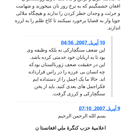
افغان خشمگینم که به نرخ روز نان میخورند و شهامت
و جرئت و وجدان خطر کردن را ندارند و هیچگاه ملالی
جویا وار به قضایا برخورد نمیکنند تا کاخ ظلم را به لرزه
اندازند.
10 آپریل 2007, 04:56
این ضعف سنگچارکی نه بلکه وظیفه وی
بود تا به اربابان خود خدمتی کرده باشد.
این در حقیقت ضعف ژورنالستان بودکه
چه انسان بی عرزه را در راس قرارداده
اند. حالا ما یک اچمل را از دستداده ایم
فکراجمل های بعدی کنید. باید از یخن
سنگچارکی و کرزی گرفت.
9 آپریل 2007, 07:10
بسم الله الرحمن الرحيم
اعلاميۀ حزب كنگرۀ ملي افغانستا ن