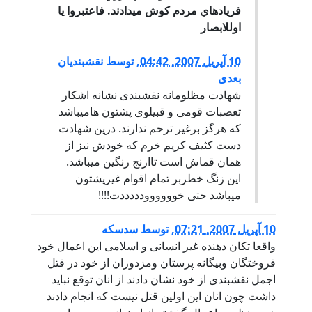
فريادهاي مردم كوش ميدادند. فاعتبروا يا
اوللابصار
10 آپریل 2007, 04:42
,
توسط
نقشبندیان
بعدی
شهادت مظلومانه نقشبندی نشانه اشکار
تعصبات قومی و قبیلوی پشتون هامیباشد
که هرگز برغیر ترحم ندارند. درین شهادت
دست کثیف کریم خرم که خودش نیز از
همان قماش است تاارنج رنگین میباشد.
این زنگ خطربر تمام اقوام غیرپشتون
میباشد حتی خوووووودددددت!!!!
10 آپریل 2007, 07:21
,
توسط
سدسکه
واقعا تکان دهنده غیر انسانی و اسلامی این اعمال خود
فروختگان وبیگانه پرستان ومزدوران از خود در قتل
اجمل نقشبندی از خود نشان دادند از انان توقع نباید
داشت چون انان این اولین قتل نیست که انجام دادند