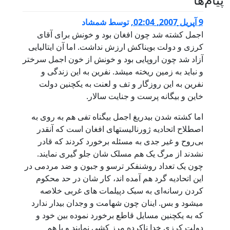
9 آپریل 2007, 02:04
,
توسط
شمشاد
اجمل کشته شد چون افغان بود و خونش برای آقای
کرزی و دولت بویناکش ارزش نداشت. اما آن ایتالیایی
آزاد شد چون اروپایی بود و خونش از خون اجمل سرختر
و نباید به زمین ریخته میشد. نفرین به این زندگی و
نفرین به این روزگار و تف و لعنت به یکچنین دولت
خاین و بیگانه پرست و جنایت سالار.
اما کشته شدن بیدریغ اجمل بیگناه تفی هم به روی به
اصطلاح اتحادیه ژورنالیستهای افغان است که آنقدر
بی‌روح و غیر جدی به مسئله برخورد کردند که قادر
نشدند از مرگ یک هم مسلک شان جلو گیری نمایند.
چون یک تعداد روشنفکر ترسو و جبون و ضد مردمی در
این اتحادیه گرد هم آمده اند، کار شان در حد محکوم
کردن رسانه‌ای به سبک دپیلمات های غربی خلاصه
میشود و بس. اینان چون شهامت و وجدان بیدار ندارد
که به یکچنین مسایل قاطع برخورد نموده بین خود و
دولت کرزی خدا ناکرده مرز کشی نمایند و یا هم