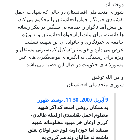
دوخته اند.
شورای متحد ملی افغانستان در حالی که شهادت اجمل
نقشبندی خبرنگار جوان افغانستان را محکوم می کند،
این پیش آمد ناگوار را صدمه یی سنگین بر پیکر رسانه
ها دانسته، برای ملت آزادیخواه افغانستان و به ویژه
جامعه ی خبرنگاری و خانواده ی این شهید، تسلیت
عرض می دارد و خواستار تشکیل کمیسیونی مستقل و
ویژه برای رسیدگی به انگیزه ی موضعگیری های غیر
مسوولانه ی حکومت در قبال این قضیه می باشد.
و من الله توفیق
شورای متحد ملی افغانستان
9 آپریل 2007, 11:38
,
توسط
طهور
به همكان روشن است كه اكر شهيد
مظلوم اجمل نقشبندي ازقبيله طالبان-
كرزي اوغان خر ميبود مظلومانه شهيد
نميشد اما جون اوبه قوم غبر اوغان تعلق
داشت نه طالبان ونه هم كرزي به