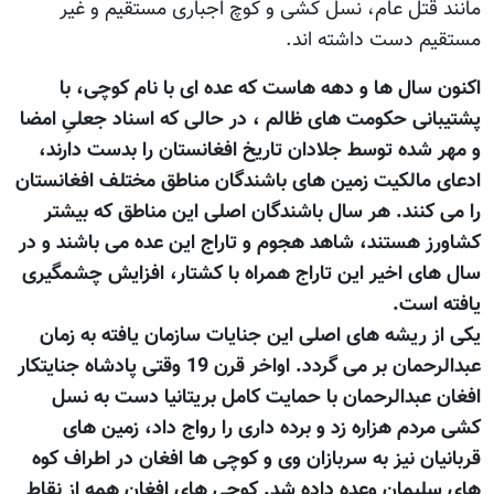
مانند قتل عام، نسل کشی و کوچ اجباری مستقیم و غیر
مستقیم دست داشته اند.
اکنون سال ها و دهه هاست که عده ای با نام کوچی، با
پشتیبانی حکومت های ظالم ، در حالی که اسناد جعلیِ امضا
و مهر شده توسط جلادان تاريخ افغانستان را بدست دارند،
ادعای مالکيت زمين های باشندگان مناطق مختلف افغانستان
را می کنند. هر سال باشندگان اصلی اين مناطق که بيشتر
کشاورز هستند، شاهد هجوم و تاراج اين عده می باشند و در
سال های اخير اين تاراج همراه با کشتار، افزايش چشمگيری
يافته است.
یکی از ریشه های اصلی این جنایات سازمان یافته به زمان
عبدالرحمان بر می گردد. اواخر قرن 19 وقتی پادشاه جنایتکار
افغان عبدالرحمان با حمایت کامل بریتانیا دست به نسل
کشی مردم هزاره زد و برده داری را رواج داد، زمین های
قربانیان نیز به سربازان وی و کوچی ها افغان در اطراف کوه
های سلیمان وعده داده شد. کوچی های افغان همه از نقاط