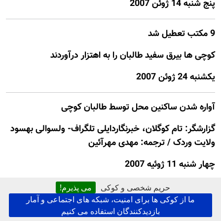
پنج شنبه 14 ژوئن 2007
9 مکتب تعطيل شد
کوچی ها بيرق سفيد طالبان را به اهتزار درآوردند
يكشنبه 24 ژوئن 2007
آواره شدن ساکنین محل توسط طالبان کوچی
گزارشگر: تام کوگلان، خبرنگاردایلی تلگراف- ولسوالی بهسود
ولایت وردک / ترجمه: مهدی مهرآئین
چهار شنبه 11 ژوئيه 2007
حریم شخصی و کوکی
می پذیرم!
آواره شدن هزاران تن، بسته شدن مکاتب و مراکز خدمات
ما از کوکی ها برای امنیت، شبکه های اجتماعی و آمار
بازدیدکنندگان استفاده می کنیم
همگانی،