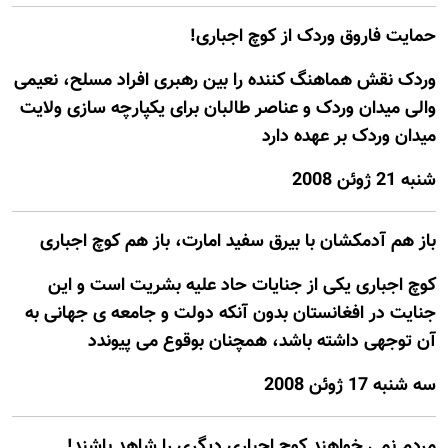
حمايت فاروق وردک از کوچ اجباری!
وردک نقش هماهنگ کننده را بين رهبری افراد مسلح، نعيمی
والی ميدان وردک و عناصر طالبان برای يکپارچه سازی ولايت
ميدان وردک بر عهده دارد
شنبه 21 ژوئن 2008
باز هم آدمکشان با بيرق سفید امارت، باز هم کوچ اجباری
کوچ اجباری يکی از جنايات حاد عليه بشريت است و اين
جنايت در افغانستان بدون آنکه دولت و جامعه ی جهانی به
آن توجهی داشته باشد، همچنان بوقوع می پيوندد
سه شنبه 17 ژوئن 2008
مردم نمی خواهند کوچ اجباری ديگری را شاهد باشند!