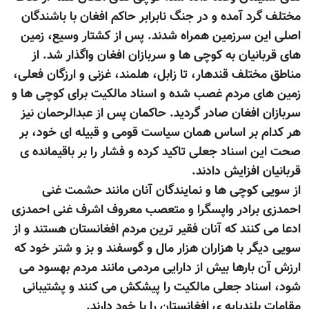
مختلف گرد آمده و در جنگ نابرابر حاکم افغان با باشندگان
اصلی این سرزمین همراه شدند. پس از کشتار وسیع، زمین
های قربانیان به کوچی ها و سربازان افغان واگذار شد. از
مناطق مختلف قندهار، تا زابل، هلمند، غزنی و ارزگان فعلی،
زمین های مردم غصب شده و اسناد مالکیت برای کوچی ها و
سربازان افغان صادر گردید. حاکمان پس از عبدالرحمان نیز
هر کدام بر اساس همان سیاست قومی و قبیله ای خود، بر
صحت این اسناد جعلی تاکید کرده و فشار را بر باقیمانده ی
قربانیان افزایش دادند.
از سویی کوچی ها و نمايندگان آنان مانند حشمت غنی
احمدزی برادر واپسگرا و متعصب معروف اشرف غنی احمدزی
ادعا می کنند که آنان فقير ترين مردم افغانستان هستند و از
سویی ديگر با هزاران هزار مال و گوسفند و بز و شتر خود که
ارزش آن بارها بيش از دارايی مردمی مانند مردم بهسود می
شود، اسناد جعلی مالکيت را پيشکش می کنند و پشتيبانی
مقامات بلندپایه ی افغانستان را با خود دارند.