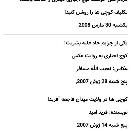
تکليف کوچی ها را روشن کنيد!
يكشنبه 30 مارس 2008
يکی از جرايم حاد عليه بشريت:
کوچ اجباری به روايت عکس
عکاس: نجيب الله مسافر
پنج شنبه 28 ژوئن 2007,
کوچی ها در ولايت ميدان فاجعه آفريد!
نويسنده: فريد اميد
پنج شنبه 14 ژوئن 2007