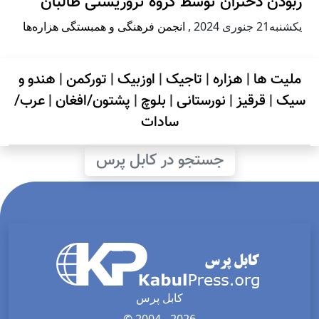
ربودن دختران توسط گروه تروریستی طالبان
يكشنبه21 جنوری 2024
,
انجمن فرهنگی و همبستگی هزاره‌ها
ملیت ها
|
هزاره
|
تاجیک
|
اوزبیک
|
تورکمن
|
هندو و
سیک
|
قرقیز
|
نورستانی
|
بلوچ
|
پشتون/افغان
|
عرب/
سادات
جستجو در کابل پرس
کابل پرس
© 2004 - 2026