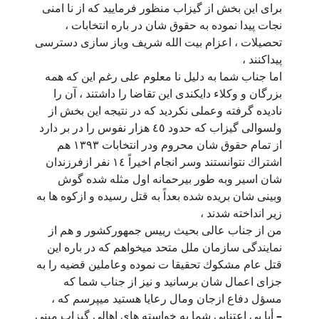
براى اين بخش از گيزاب منظور فرماييد كه از نا امنى
نجات پيدا نموده به حقوق شان در باره انتخابات ،
تحصيلات ، اعزام بيت الله شريف وباز سازى دسترسى
پيداكنند ،
اما جناب شما به دليل نا معلوم على رغم اين كه همه
بزرگان و وكلاء دايكندى اين تقاضا را داشتند ، آن را
ناديده گرفته وعملى نکردید كه در نتيجه اين بخش از
ولسوالى گيزاب كه حدود ٤٥ هزار نفوس را در بر دارد
از تمام حقوق شان محروم ودر انتخابات ١٣٩٣ هم
اشتراك نتوانستند وسر انجام اخيراً ١٤ نفر ازفرزندان
شان اسير وبه طور بيرحمانه اول مثله شده گوش
وبينى شان بريده شده بعداً به قتل رسيده و ازكوه ها به
زير انداخته شدند ،
من از جناب عالى بحيث رييس جمهوركشور و هم از
نمايندگى سازمان ملل متحد ميخواهم كه در باره اين
قتل عام مشكوك تحقيقا ت نموده وعاملين قضيه را به
جزاى اعمال شان برسانيد و نيز از جناب شما كه
مسؤل دفاع ازجان ومال رعايا هستيد ميپرسم كه ،
–
أيا بى اعتنايى شما به خواسته هاى اهالى گيزاب مبنى