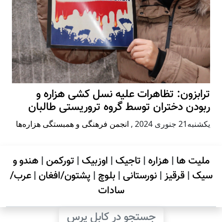
ترابزون: تظاهرات علیه نسل کشی هزاره و
ربودن دختران توسط گروه تروریستی طالبان
يكشنبه21 جنوری 2024
,
انجمن فرهنگی و همبستگی هزاره‌ها
ملیت ها
|
هزاره
|
تاجیک
|
اوزبیک
|
تورکمن
|
هندو و
سیک
|
قرقیز
|
نورستانی
|
بلوچ
|
پشتون/افغان
|
عرب/
سادات
جستجو در کابل پرس