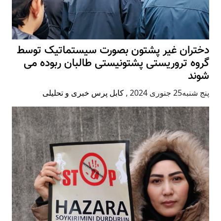
دختران غیر پشتون بصورت سیستماتیک توسط
گروه تروریستی پشتونیستی طالبان ربوده می
شوند
پنج شنبه25 جنوری 2024
,
کابل پرس خبری و تحلیلی