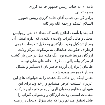
نامه اى به جناب رييس جمهور حا مد كرزى
بسمه تعالى
برادر گرامى جناب أقاى حامد گرزى رييس جمهور
السلام عليكم ورحمة الله وبركاته
اما بعد با تأسف اطلاع يافتم كه تعداد ١٤ نفر از پوليس
محلى واهالى گيزاب ولايت دايكندى كه اداره امنيتى أن
بعد از تشكيل ولايت دايكندى به دلايل تبعيضات قومى
ازطرف حكومت جنابعالى به ترينكوت مركز ولايت
ارزگان مربط شده بود ، يگ هفته قبل در حين باز گشت
از مركز ولسوالى به طرف خانه هاى شان توسط
طالبان ( برادران آزرده خاطر تان ) دستگير و بشكل
بسيار فجيع سر بريده شدند ،
ضمن اينكه اين حادثه تكاندهنده را به خوانواده هاى اين
عزيزان تسليت عرض مينمايم واز خداوند براى اين
شهداى مظلوم رضوان الهى آرزو ميكنم ، اين حركت
مقامات امنيتى ولايت ارزگان و ولسوالى گيزاب را
قابل تحقيق ميدانم زيرا كه چند سؤال لاينحل در زمينه