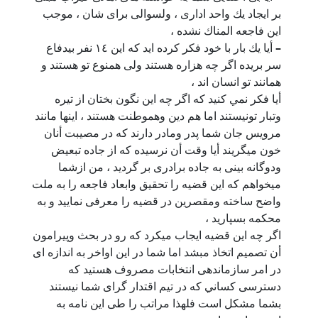
بر ايجاد يك واحد ادارى ، ولسوالى براى شان ، موجب
اين فاجعه المناك نشده ،
–
أيا يك بار با خود فكر كرده ايد كه اين ١٤ نفر بيدفاع
سر بريده اگر چه هزاره هستند ولى همنوع تو هستند و
همانند تو انسان اند ،
أيا فكر نمي كنيد كه اگر چه اين نگون بختان از تيره
وتبار تونيستند اما هم دين وهموطنت هستند ، اينها مانند
مرويس جان شما پدر ومادر دارند كه در مصيبت أنان
خون ميگريند أيا وقت أن نرسيده كه از جاده تبعيض
ودوگانه بينى به جاده برادرى بر گرديد ، من ازشما
ميخواهم كه اين قضيه را تحقيق وابعاد فاجعه را به ملت
واضح ساخته ومقصرين در قضيه را معرفى نماييد و به
محكمه بسپاريد ،
اگر چه اين قضيه ايجاب ميكرد كه رو در بحث وپيرامون
أن تصميم اتخاذ مبشد اما شما در اين اواخر به اندازه اى
در امر سازماندهى انتخابات مصروف هستيد كه
دسترسى كساني كه در تيم اقتدار گراى شما نيستند
بشما مشكل است فلهذا مراتب را طى اين نامه به