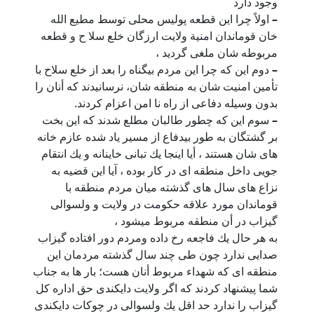
وجود دارد
–
اولاً چرا اين قطعه پوليس محلى توسط مطيع الله
خان قوماندان امنية ولايت ارزگان خلع سلا ح و قطعه
مربوطه شان ملغى گرديد ،
–
دوم اين كه چرا اين مردم بیگناه را بعد از خلع سلاح با
تأمين امنيت شان به منطقه شان، نرسانيدند كه أنان را
بدون وسيله دفاعى از راه نا امن اعزام كردند.
–
سوم اين كه چطور طالبان مطلع شدند كه اين بخت
بر گشتگان به طور بيدفاع از مسير ياد شده عازم خانه
هاى شان هستند ، أيا اينجا يك تبانى خاينانه و يك انتقام
جويى داخل منطقه اى در كار بوده ، آيا اين قضيه به
نزاع هاى سال هاى گذشته ميان مردم منطقه با
قوماندان مورد علاقه حكومت در ولايت و ولسوالى
گيزاب در أن منطقه مربوط ميشود ،
به هر حال يك فاجعه رخ داده ومردم دور افتاده گيزاب
صدايى ندارد چون طى چند سال گذشته مردمان اين
منطقه اى كه شهداء مربوط أنان هست؛ بار ها به جناب
شما پيشنهاد كردند كه اگر ولايت دايكندى حق اداره كل
گيزاب را ندارد حد اقل يك ولسوالى در چوكات دايكندى