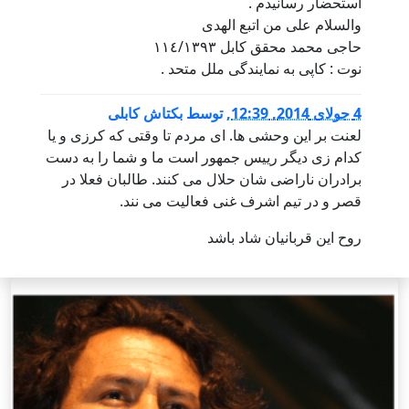
استحضار رسانيدم .
والسلام على من اتبع الهدى
حاجى محمد محقق كابل ١١٤/١٣٩٣
نوت : كاپى به نمايندگى ملل متحد .
4 جولای 2014, 12:39
,
توسط
بکتاش کابلی
لعنت بر این وحشی ها. ای مردم تا وقتی که کرزی و یا
کدام زی دیگر رییس جمهور است ما و شما را به دست
برادران ناراضی شان حلال می کنند. طالبان فعلا در
قصر و در تیم اشرف غنی فعالیت می نند.
روح این قربانیان شاد باشد