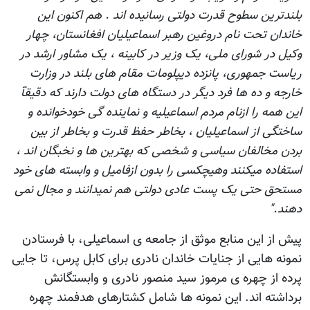
بلندترین سطوح قدرت دولتی رسانیده اند . هم اکنون این
خاندان تحت نام دروغین رهبر اسماعیلیان افغانستان، چهار
وکیل در شورای ملی، یک وزیر در کابینه ، یک مشاور ارشد در
ریاست جمهوری، پانزده دیپلومات مقام هاى بلند در وزارت
خارجه و ده ها فرد دیگر در دستگاه هاى دولت دارند که دقیقآ
این همه را ازنام مردم اسماعیلیه و نماينده گى خودخوانده و
ساختگى از اسماعيليان ، بخاطر حفظ قدرت و بخاطر از بین
بردن مخالفان سياسى و شخصى كه بهترین ها و نخبگان اند ،
استفاده میکنند وهیچکسی را بدون ازفامیل و وابسته های خود
مستحق حتی یک پست عادی دولتی هم نمیدانند و مجال نمى
دهند."
پیش از این منابع موثق از جامعه ی اسماعیلی، با فرستادن
نمونه هایی از جنایات خاندان نادری برای کابل پرس، تا جایی
پرده از چهره ی مرموز سید منصور نادری و وابستگانش
برداشته اند. این نمونه ها شامل کشتارهای هدفمند چهره