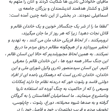
مافیای خانوادگی نادری ها شکایت کردند و آنان را متهم به
قتل و کشتار هدفمند اندیشمندان و بزرگان جامعه ی
اسماعیلی نمودند. در بخشی از این نامه چنین آمده است:
"لطفا ما را از شر یک جنگسالار خونين و یک خاندان ظالم و
قاتل نجات دهید! زیرا که هر روز از ما جان میگیرند،
ترورمیکنند ، از لحاظ فزيكى حذف مان مى كنند ، به تهدید و
تحقیر میپردازند و از هیچگونه مظالم درحق مردم ما دریغ
نمیکنند. به همین لحاظ مجبورشدیم که حالا این انسان ظالم ،
اين جنگ سالار همه دوره ها ، این خاندان ظالم را معرفی
کنیم. این انسان سیدمنصور نادری وکیل شورای ملی و این
خاندان، خاندان نادری است که درهمکاری باعده ای از افراد
دولتی فاسد و رشوت خور که دربدنه نظام جا دارند إمكانات
وسيعی را كه از حاكميت به چنگ آورده اند استفاده ناروا
ونامشروع مینمايند. ما اسماعیلیان أفغانستان را به گروگان
گرفته و به صدها شیوه محیلانه، دورغ، رشوت ، چاپلوسی،
تخويف مردم و فریب دولتمردان، خود و فامیل خود را در