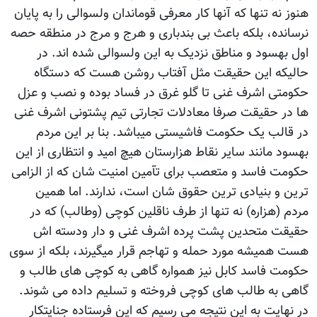
هنوز نه تنها که آنها کار معرفی قوماندان ولسوالی را به پایان
نرسانده، بلکه باعث بی بندباری و هرج و مرج در منطقه حصه
اول بهسود و مناطق نزدیک به این ولسوالی شده اند. در
حالیکه این حقیقت مثل آفتاب روشن هست که دستگاه
حکومتی اشرف غنی تا گلو غرق در فساد بوده و نصب و عزل
ها در حقیقت صرفا معادلات تجارتی تیم پشتونی اشرف غنی
در قالب یک حکومت فاشیستی میباشد. بنا بر این مردم
بهسود مانند سایر نقاط هزارستان هیچ امید و انتظاری از این
حکومت فاسد و متعصب برای تآمین امنیت شان که از الزامی
ترین و بنیادی ترین حقوق شان است، ندارند. اما همین
مردم (هزاره) نه تنها از طرف ناقلین کوچی (وطالب) که در
حقیقت متحدین پشت پرده اشرف غنی و دار ودسته اش
هست همیشه مورد حمله و تهاجم قرار میگیرند، بلکه از سوی
حکومت فاسد کابل نیز همواره گاهی به کوچی های طالب و
گاهی به طالب های کوچی فروخته و تسلیم داده می شوند.
در نهایت به این نتیجه می رسیم که این فرستاده جنایتکار