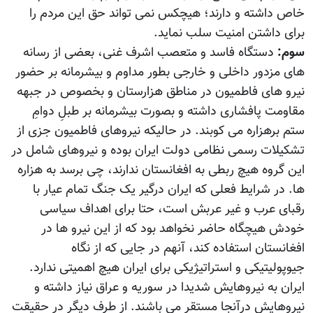
خاص داشته و دارند؛ هیچکس نمی تواند حق این مردم را
برای داشتن امنیت سلب نماید.
سوم:
دستگاه فاسد و متعصب اشرف غنی، بعضی از رسانه
های مزدور داخلی و خارجی بطور مداوم و بیشرمانه بر حضور
نیرو های فاطمیون در مناطق هزارستان و بخصوص در جبهه
مقاومت پافشاری داشته و بصورت بیشرمانه بر طبلِ دوامِ
ستم برهزاره می کوبند. در حالیکه نیروهای فاطمیون جزی از
تشکیلات رسمی نظامی دولت ایران بوده و نیروهای شامل در
این گروه هیچ ربطی به افغانستان ندارند، چی برسد به هزاره
ها. در شرایط فعلی که ایران درگیر یک جنگ تمام عیار با
رقبای عرب و غیر عربش است، حتا برای اهداف سیاسی
خودش هیچگاه حاضر نخواهد بود که از این نیرو ها در
افغانستان استفاده کند، آنهم در جایی که از نگاه
جیوپولیتیکی و استراتیژیکی برای ایران هیچ اهمیتی ندارد.
ایران به نیروهایش شدیدا در سوریه و عراق نیاز داشته و
نیروهایش درآنجا مستقر می باشند. از طرف دیگر در حقیقت