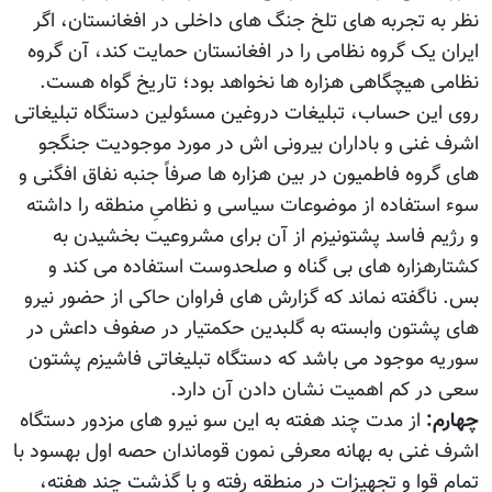
نظر به تجربه های تلخ جنگ های داخلی در افغانستان، اگر
ایران یک گروه نظامی را در افغانستان حمایت کند، آن گروه
نظامی هیچگاهی هزاره ها نخواهد بود؛ تاریخ گواه هست.
روی این حساب، تبلیغات دروغین مسئولین دستگاه تبلیغاتی
اشرف غنی و باداران بیرونی اش در مورد موجودیت جنگجو
های گروه فاطمیون در بین هزاره ها صرفاً جنبه نفاق افگنی و
سوء استفاده از موضوعات سیاسی و نظامیِ منطقه را داشته
و رژیم فاسد پشتونیزم از آن برای مشروعیت بخشیدن به
کشتارهزاره های بی گناه و صلحدوست استفاده می کند و
بس. ناگفته نماند که گزارش های فراوان حاکی از حضور نیرو
های پشتون وابسته به گلبدین حکمتیار در صفوف داعش در
سوریه موجود می باشد که دستگاه تبلیغاتی فاشیزم پشتون
سعی در کم اهمیت نشان دادن آن دارد.
چهارم:
از مدت چند هفته به این سو نیرو های مزدور دستگاه
اشرف غنی به بهانه معرفی نمون قوماندان حصه اول بهسود با
تمام قوا و تجهیزات در منطقه رفته و با گذشت چند هفته،