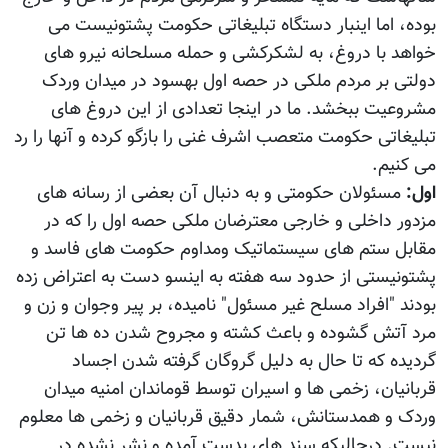
بوده، اما اینبار دستگاه تبلیغاتی حکومت پشتونیست می
خواهد با دروغ، به لشکرکشی و حمله مسلحانه نیرو های
دولتی بر مردم ملکی در حصه اول بهسود در میدان وردک
مشروعیت ببخشد. ما در اینجا تعدادی از این دروغ های
تبلیغاتی حکومت متعصب اشرف غنی را بازگو کرده و آنها را رد
می کنیم.
اول:
مسئولان حکومتی و به دنبال آن بعضی از رسانه های
مزدور داخلی و خارجی معترضان ملکی حصه اول را که در
مقابل ستم های سیستماتیک ومداوم حکومت های فاسد و
پشتونیستی از حدود سه هفته به اینسو دست به اعتراض زده
بودند "افراد مسلح غیر مسئول" نامیده، بر پیر وجوان و زن و
مرد آتش گشوده و باعث کشته و مجروح شدن ده ها تن
گردیده که تا حال به دلیل گروگان گرفته شدن اجساد
قربانیان، زخمی ها و اسیران توسط قوماندان امنیه میدان
وردک و همدستانش، شمار دقیق قربانیان و زخمی ها معلوم
نیست. درحالیکه سند های بدست آمده و نشر نشده در