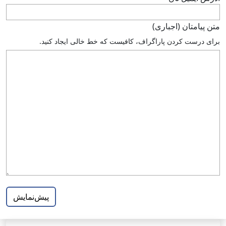
متن پيامتان (اجباری)
براى درست كردن پاراگراف، كافيست كه خط خالى ايجاد كنيد.