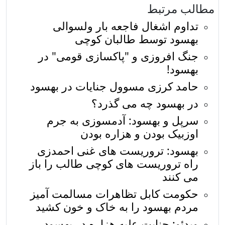
مطالب مرتبط
تداوم اشغال فاجعه بار ولسوالی
بهسود توسط طالبان کوچی
جنگ افروزی و "پاكسازی قومی" در
بهسود!
حامد کرزی مسوول جنایات در بهسود
در بهسود چه می گذرد؟
سرپل و بهسود: آدمسوزی به جرم
اوزبیک بودن و هزاره بودن
بهسود: تروریست های غنی احمدزی
راه تروریست های کوچی طالب را باز
می کنند
حکومت کابل تظاهرات مسالمت آمیز
مردم بهسود را به خاک و خون کشید
ویدئو: جنایت علیه هزاره در بهسود