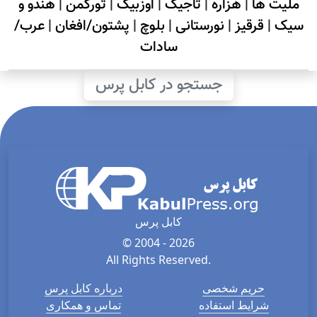
ملیت ها
|
هزاره
|
تاجیک
|
اوزبیک
|
تورکمن
|
هندو و
سیک
|
قرقیز
|
نورستانی
|
بلوچ
|
پشتون/افغان
|
عرب/
سادات
جستجو در کابل پرس
کابل پرس
© 2004 - 2026
All Rights Reserved.
حریم شخصی
درباره کابل پرس
شرایط استفاده
تماس و همکاری